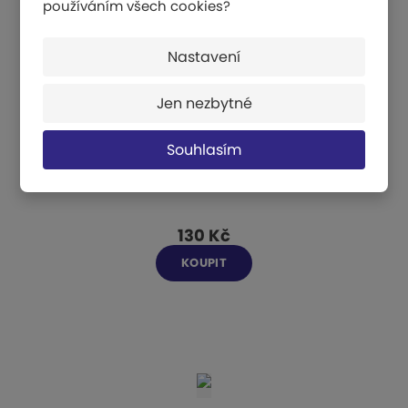
používáním všech cookies?
Nastavení
Jen nezbytné
Souhlasím
Šátky na žonglování
130 Kč
KOUPIT