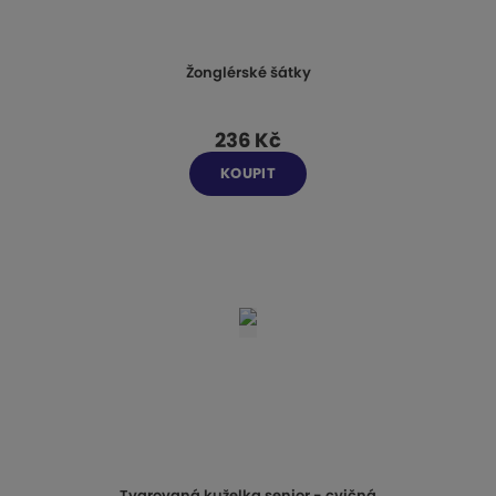
Žonglérské šátky
236 Kč
KOUPIT
Tvarovaná kuželka senior - cvičná