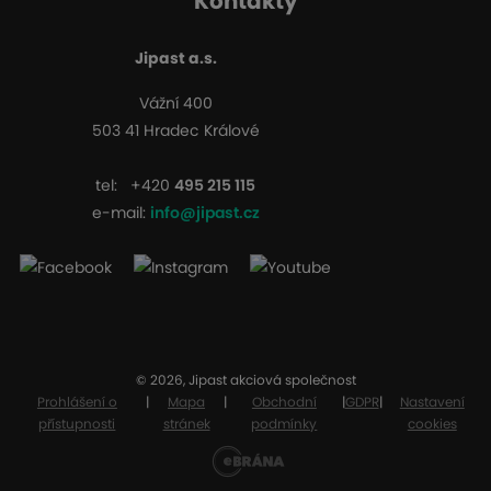
Kontakty
Jipast a.s.
Vážní 400
503 41 Hradec Králové
tel:
+420
495 215 115
e-mail:
info@jipast.cz
© 2026, Jipast akciová společnost
Prohlášení o
|
Mapa
|
Obchodní
|
GDPR
|
Nastavení
přístupnosti
stránek
podmínky
cookies