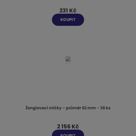
231 Kč
KOUPIT
Žonglovací míčky - průměr 62 mm - 36 ks
2 156 Kč
KOUPIT