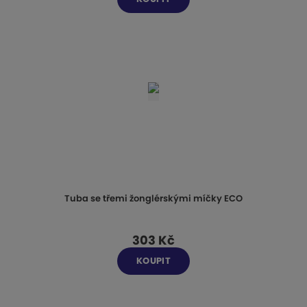
Tuba se třemi žonglérskými míčky ECO
303 Kč
KOUPIT