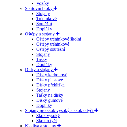
Vozíky
Startovní bloky
Stojany
Tréninkové
Soutěžní
Doplňky
Oštěpy a stojany
Oštěpy tréninkové školní
Oštěpy tréninkové
Oštěpy soutěžní
Stojany
Tašky
Doplňky
Disky a stojany
Disky karbonové
Disky plastové
Disky překližka
Stojany
Tašky na disky
Disky gumové
Doplňky
Stojany pro skok vysoký a skok o tyči
Skok vysoký
Skok o tyči
Kladiva a stojany