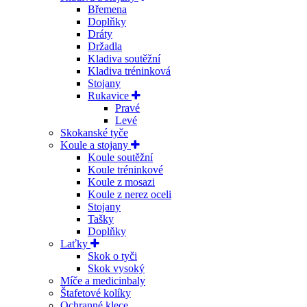
Břemena
Doplňky
Dráty
Držadla
Kladiva soutěžní
Kladiva tréninková
Stojany
Rukavice
Pravé
Levé
Skokanské tyče
Koule a stojany
Koule soutěžní
Koule tréninkové
Koule z mosazi
Koule z nerez oceli
Stojany
Tašky
Doplňky
Laťky
Skok o tyči
Skok vysoký
Míče a medicinbaly
Štafetové kolíky
Ochranné klece