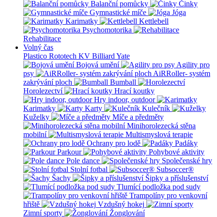
Balanční pomůcky
Činky
Gymnastické míče
Jóga
Karimatky
Kettlebell
Psychomotorika
Rehabilitace
Volný čas
Plastico Rototech
KV Billiard
Yate
Bojová umění
Agility pro
psy
AiRRoller- systém
zakrývání ploch
Bumball
Horolezectví
Hrací koutky
Hry indoor, outdoor
Karimatky
Karty
Kulečník
Kuželky
Míče a předměty
Minihorolezecká stěna
mobilní
Multismyslová terapie
Ochrany pro lodě
Padáky
Parkour
Pohybové aktivity
Pole dance
Společenské hry
Stolní fotbal
Subsoccer®
Šachy
Šipky a příslušenství
Tlumící podložka pod sudy
Trampolíny pro venkovní
hřiště
Vzdušný hokej
Zimní sporty
Žonglování