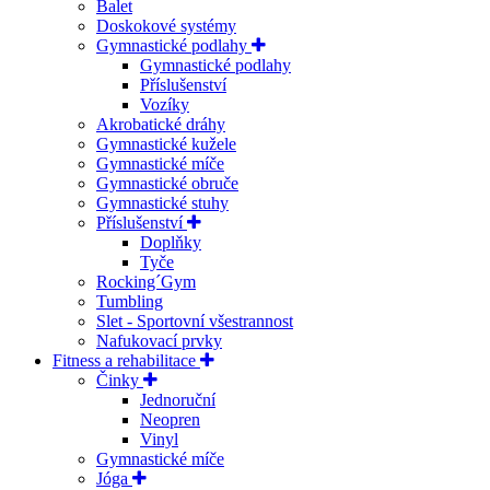
Balet
Doskokové systémy
Gymnastické podlahy
Gymnastické podlahy
Příslušenství
Vozíky
Akrobatické dráhy
Gymnastické kužele
Gymnastické míče
Gymnastické obruče
Gymnastické stuhy
Příslušenství
Doplňky
Tyče
Rocking´Gym
Tumbling
Slet - Sportovní všestrannost
Nafukovací prvky
Fitness a rehabilitace
Činky
Jednoruční
Neopren
Vinyl
Gymnastické míče
Jóga