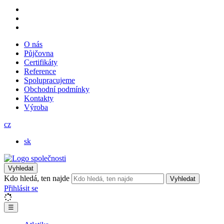
O nás
Půjčovna
Certifikáty
Reference
Spolupracujeme
Obchodní podmínky
Kontakty
Výroba
cz
sk
Vyhledat
Kdo hledá, ten najde
Vyhledat
Přihlásit se
☰