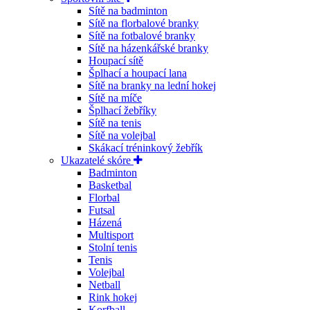
Sítě na badminton
Sítě na florbalové branky
Sítě na fotbalové branky
Sítě na házenkářské branky
Houpací sítě
Šplhací a houpací lana
Sítě na branky na lední hokej
Sítě na míče
Šplhací žebříky
Sítě na tenis
Sítě na volejbal
Skákací tréninkový žebřík
Ukazatelé skóre
Badminton
Basketbal
Florbal
Futsal
Házená
Multisport
Stolní tenis
Tenis
Volejbal
Netball
Rink hokej
Korfball