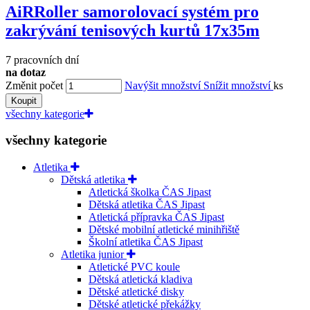
AiRRoller samorolovací systém pro
zakrývání tenisových kurtů 17x35m
7 pracovních dní
na dotaz
Změnit počet
Navýšit množství
Snížit množství
ks
Koupit
všechny kategorie
všechny kategorie
Atletika
Dětská atletika
Atletická školka ČAS Jipast
Dětská atletika ČAS Jipast
Atletická přípravka ČAS Jipast
Dětské mobilní atletické minihřiště
Školní atletika ČAS Jipast
Atletika junior
Atletické PVC koule
Dětská atletická kladiva
Dětské atletické disky
Dětské atletické překážky