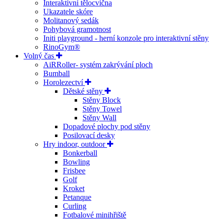
Interaktivní tělocvična
Ukazatele skóre
Molitanový sedák
Pohybová gramotnost
Initi playground - herní konzole pro interaktivní stěny
RinoGym®
Volný čas
AiRRoller- systém zakrývání ploch
Bumball
Horolezectví
Dětské stěny
Stěny Block
Stěny Towel
Stěny Wall
Dopadové plochy pod stěny
Posilovací desky
Hry indoor, outdoor
Bonkerball
Bowling
Frisbee
Golf
Kroket
Petanque
Curling
Fotbalové minihřiště