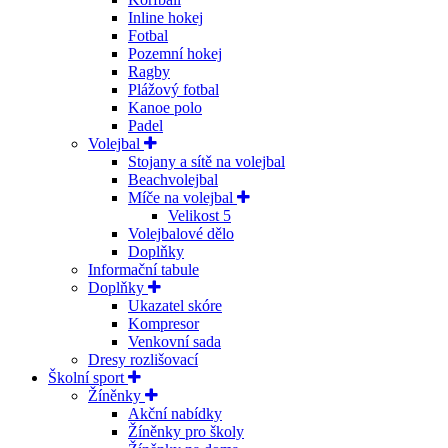
Inline hokej
Fotbal
Pozemní hokej
Ragby
Plážový fotbal
Kanoe polo
Padel
Volejbal
Stojany a sítě na volejbal
Beachvolejbal
Míče na volejbal
Velikost 5
Volejbalové dělo
Doplňky
Informační tabule
Doplňky
Ukazatel skóre
Kompresor
Venkovní sada
Dresy rozlišovací
Školní sport
Žíněnky
Akční nabídky
Žíněnky pro školy