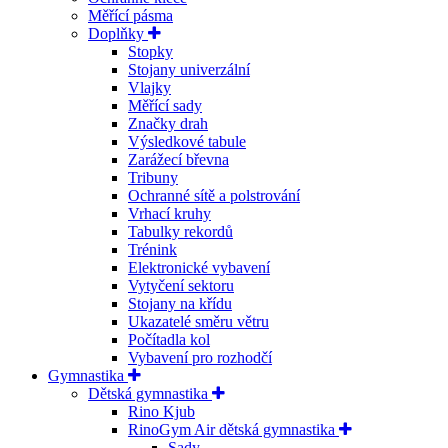
Měřící pásma
Doplňky
Stopky
Stojany univerzální
Vlajky
Měřící sady
Značky drah
Výsledkové tabule
Zarážecí břevna
Tribuny
Ochranné sítě a polstrování
Vrhací kruhy
Tabulky rekordů
Trénink
Elektronické vybavení
Vytyčení sektoru
Stojany na křídu
Ukazatelé směru větru
Počítadla kol
Vybavení pro rozhodčí
Gymnastika
Dětská gymnastika
Rino Kjub
RinoGym Air dětská gymnastika
Sady