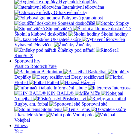
Hygienické doplňky
Interaktivní tělocvična
Odrazové můstky
Pohybová gramotnost
Soutěžní doskočiště
Stopky
Stupně vítězů
Školní a klubové doskočiště
Školní hodiny
Ukazatelé skóre
Vybavení tělocvičen
Žíněnky
Žíněnky pod nářadí
RinoSet®
Sportovní hry
Plastico Rototech
Yate
Badminton
Basketbal
Doplňky
Dresy rozlišovací
Florbal
Fotbal
Házená
Informační tabule
Intercross
KIN-BALL®
Míče
Nohejbal
Příslušenství
Rugby, am. fotbal
Sportovní sítě
Stolní tenis
Tenis
Ukazatelé skóre
Vodní polo
Volejbal
Fitness
Yate