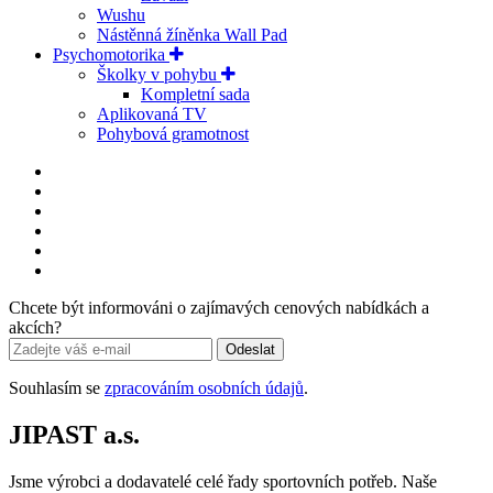
Wushu
Nástěnná žíněnka Wall Pad
Psychomotorika
Školky v pohybu
Kompletní sada
Aplikovaná TV
Pohybová gramotnost
Chcete být informováni o zajímavých cenových nabídkách a
akcích?
Odeslat
Souhlasím se
zpracováním osobních údajů
.
JIPAST a.s.
Jsme výrobci a dodavatelé celé řady sportovních potřeb. Naše