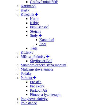
Golfové minihřiště
Karimatky
Karty
Kulečník
Koule
Křídy
Příslušenství
Stojany
Stoly
Karambol
Pool
Tága
Kuželky
Míče a předměty
Skyfloater Ball
Minihorolezecká stěna mobilní
Multismyslová terapie
Padáky
Parkour
Pro děti
Pro školy
Parkour Air
Fitness a fyzioterapie
Pohybové aktivity
Pole dance