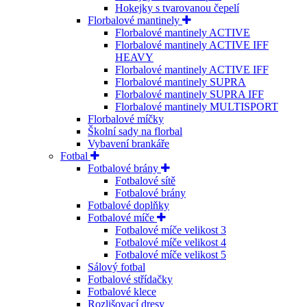
Hokejky s tvarovanou čepelí
Florbalové mantinely
Florbalové mantinely ACTIVE
Florbalové mantinely ACTIVE IFF
HEAVY
Florbalové mantinely ACTIVE IFF
Florbalové mantinely SUPRA
Florbalové mantinely SUPRA IFF
Florbalové mantinely MULTISPORT
Florbalové míčky
Školní sady na florbal
Vybavení brankáře
Fotbal
Fotbalové brány
Fotbalové sítě
Fotbalové brány
Fotbalové doplňky
Fotbalové míče
Fotbalové míče velikost 3
Fotbalové míče velikost 4
Fotbalové míče velikost 5
Sálový fotbal
Fotbalové střídačky
Fotbalové klece
Rozlišovací dresy