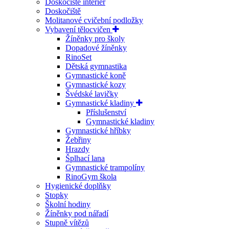
Doskočiště interiér
Doskočiště
Molitanové cvičební podložky
Vybavení tělocvičen
Žíněnky pro školy
Dopadové žíněnky
RinoSet
Dětská gymnastika
Gymnastické koně
Gymnastické kozy
Švédské lavičky
Gymnastické kladiny
Příslušenství
Gymnastické kladiny
Gymnastické hříbky
Žebřiny
Hrazdy
Šplhací lana
Gymnastické trampolíny
RinoGym škola
Hygienické doplňky
Stopky
Školní hodiny
Žíněnky pod nářadí
Stupně vítězů