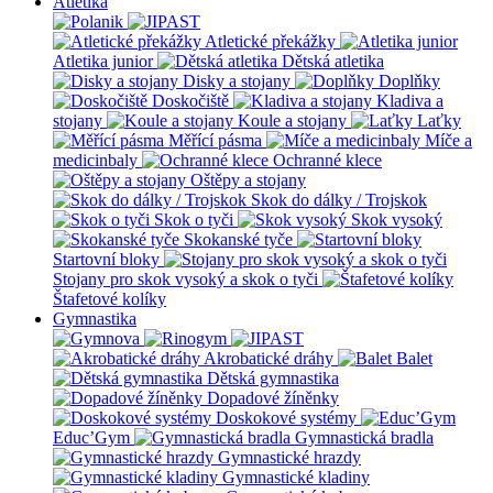
Atletika
Atletické překážky
Atletika junior
Dětská atletika
Disky a stojany
Doplňky
Doskočiště
Kladiva a
stojany
Koule a stojany
Laťky
Měřící pásma
Míče a
medicinbaly
Ochranné klece
Oštěpy a stojany
Skok do dálky / Trojskok
Skok o tyči
Skok vysoký
Skokanské tyče
Startovní bloky
Stojany pro skok vysoký a skok o tyči
Štafetové kolíky
Gymnastika
Akrobatické dráhy
Balet
Dětská gymnastika
Dopadové žíněnky
Doskokové systémy
Educ’Gym
Gymnastická bradla
Gymnastické hrazdy
Gymnastické kladiny