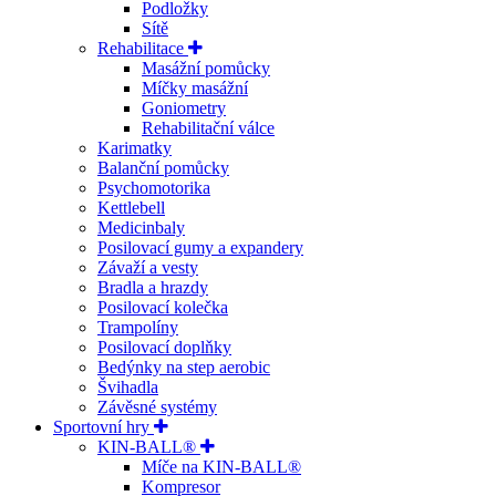
Podložky
Sítě
Rehabilitace
Masážní pomůcky
Míčky masážní
Goniometry
Rehabilitační válce
Karimatky
Balanční pomůcky
Psychomotorika
Kettlebell
Medicinbaly
Posilovací gumy a expandery
Závaží a vesty
Bradla a hrazdy
Posilovací kolečka
Trampolíny
Posilovací doplňky
Bedýnky na step aerobic
Švihadla
Závěsné systémy
Sportovní hry
KIN-BALL®
Míče na KIN-BALL®
Kompresor