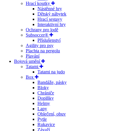
Hrací koutky
Nástěnné hry
Dětský nábytek
Hrací sestavy
Interaktivní hry
Ochrany pro lodě
Subsoccer®
Příslušenství
Agility pro psy
Plachta na pergolu
Plavání
Bojová umění
Tatami
Tatami na judo
Box
Bandáže, pásky
Bloky
Chrániče
Doplňky
Helmy
Lapy
Oblečení, obuv
Pytle
Rukavice
Závaží