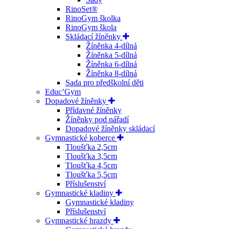
RinoSet®
RinoGym školka
RinoGym škola
Skládací žíněnky
Žíněnka 4-dílná
Žíněnka 5-dílná
Žíněnka 6-dílná
Žíněnka 8-dílná
Sada pro předškolní děti
Educ’Gym
Dopadové žíněnky
Přídavné žíněnky
Žíněnky pod nářadí
Dopadové žíněnky skládací
Gymnastické koberce
Tloušťka 2,5cm
Tloušťka 3,5cm
Tloušťka 4,5cm
Tloušťka 5,5cm
Příslušenství
Gymnastické kladiny
Gymnastické kladiny
Příslušenství
Gymnastické hrazdy