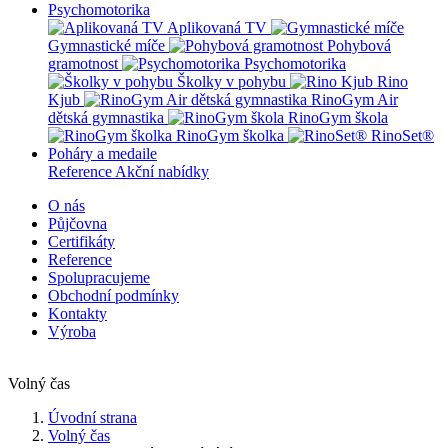
Psychomotorika
Aplikovaná TV
Gymnastické míče
Pohybová
gramotnost
Psychomotorika
Školky v pohybu
Rino
Kjub
RinoGym Air
dětská gymnastika
RinoGym škola
RinoGym školka
RinoSet®
Poháry a medaile
Reference
Akční nabídky
O nás
Půjčovna
Certifikáty
Reference
Spolupracujeme
Obchodní podmínky
Kontakty
Výroba
Volný čas
Úvodní strana
Volný čas