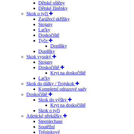
Dětské oštěpy
Dětské žíněnky
Skok o tyči
Zarážecí skříňky
Stojany
Laťky
Doskočiště
Tyče
Doplňky
Doplňky
Skok vysoký
Stojany
Doskočiště
Kryt na doskočiště
Laťky
Skok do dálky / Trojskok
Kompletní odrazové sady
Doskočiště
Skok do výšky
Kryt na doskočiště
Skok o tyči
Atletické překážky
Steeplechase
Soutěžní
Tréninkové