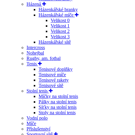
Házená
Házenkářské branky
Házenkářské míče
Velikost 0
Velikost 1
Velikost 2
Velikost 3
Házenkářské sítě
Intercross
Nohejbal
Rugby, am. fotbal
Tenis
Tenisové doplňky
Tenisové míče
Tenisové rakety
Tenisové sítě
Stolní tenis
Míčky na stolní tenis
Pálky na stolní tenis
Síťky na stolní tenis
Stoly na stolní tenis
Vodní polo
Míče
Příslušenství
Sportovní sítě