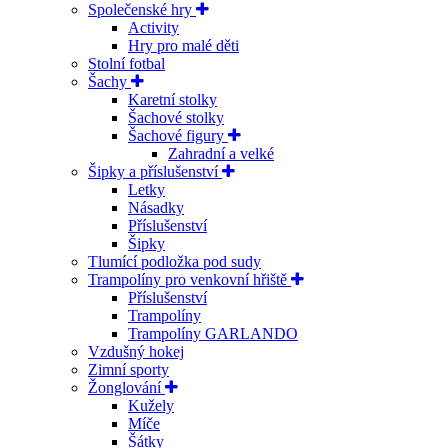
Společenské hry
Activity
Hry pro malé děti
Stolní fotbal
Šachy
Karetní stolky
Šachové stolky
Šachové figury
Zahradní a velké
Šipky a příslušenství
Letky
Násadky
Příslušenství
Šipky
Tlumící podložka pod sudy
Trampolíny pro venkovní hřiště
Příslušenství
Trampolíny
Trampolíny GARLANDO
Vzdušný hokej
Zimní sporty
Žonglování
Kužely
Míče
Šátky