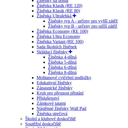
Žíněnky na doma
Žíněnka Klasik (RE 120)
Žíněnka Klasik (RE 80)
Žíněnka Ultralehká
Žíněnky typ A - určeny pro vyšší zátěž
Žíněnky typ B - určeny pro nižší zátěž
Žíněnka Economy (RE 100)
Žíněnka Ultra Economy
Žíněnka Variant (RE 100)
Sada školních žíněnek
Skládací žíněnky
Žíněnka 4-dílná
Žíněnka 5-dílná
Žíněnka 6-dílná
Žíněnka 8-dílná
Molitanové cvičební podložky
Edukativní žíněnky
Zápasnické žíněnky
Kruh pro přesnost přistání
Příslušenství
Zámkové tatami
Nástěnné žíněnky Wall Pad
Žíněnka strečová
Školní a klubové doskočiště
Soutěžní doskočiště