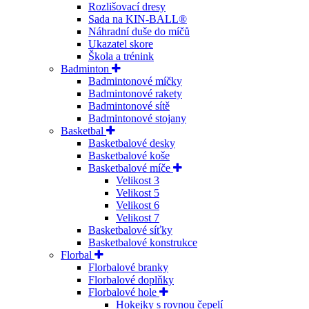
Rozlišovací dresy
Sada na KIN-BALL®
Náhradní duše do míčů
Ukazatel skore
Škola a trénink
Badminton
Badmintonové míčky
Badmintonové rakety
Badmintonové sítě
Badmintonové stojany
Basketbal
Basketbalové desky
Basketbalové koše
Basketbalové míče
Velikost 3
Velikost 5
Velikost 6
Velikost 7
Basketbalové síťky
Basketbalové konstrukce
Florbal
Florbalové branky
Florbalové doplňky
Florbalové hole
Hokejky s rovnou čepelí