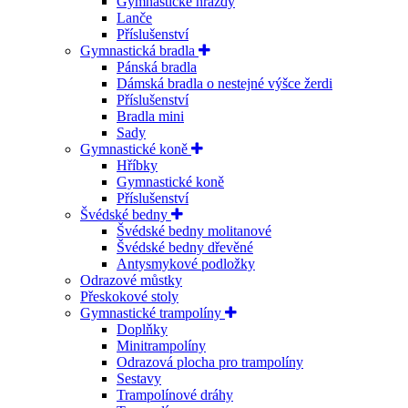
Gymnastické hrazdy
Lanče
Příslušenství
Gymnastická bradla
Pánská bradla
Dámská bradla o nestejné výšce žerdi
Příslušenství
Bradla mini
Sady
Gymnastické koně
Hříbky
Gymnastické koně
Příslušenství
Švédské bedny
Švédské bedny molitanové
Švédské bedny dřevěné
Antysmykové podložky
Odrazové můstky
Přeskokové stoly
Gymnastické trampolíny
Doplňky
Minitrampolíny
Odrazová plocha pro trampolíny
Sestavy
Trampolínové dráhy