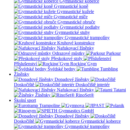
Gymnastické koberce
Gymnastické koně
Gymnastické kužele
Gymnastické míče
Gymnastické obruče
Gymnastické podlahy
Gymnastické stuhy
Gymnastické trampolíny
Kruhové konstrukce
Nafukovací žíněnky
Odrazové můstky
Parkour
Přeskokové stoly
Příslušenství
Rocking´Gym
Švédské bedny
Tumbling
Žíněnky
Dopadové žíněnky
Doskočiště
Doskočiště interiér
Nafukovací žíněnky
Tatami
Žíněnky
RinoSet®
Školní sport
Dopadové žíněnky
Doskočiště
Gymnastické koberce
Gymnastické trampolíny