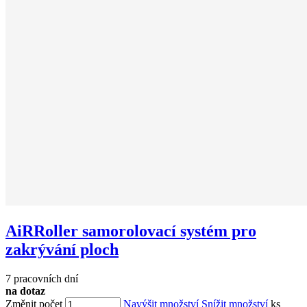
AiRRoller samorolovací systém pro
zakrývání ploch
7 pracovních dní
na dotaz
Změnit počet
Navýšit množství
Snížit množství
ks