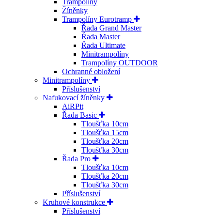
Trampolíny
Žíněnky
Trampolíny Eurotramp
Řada Grand Master
Řada Master
Řada Ultimate
Minitrampolíny
Trampolíny OUTDOOR
Ochranné obložení
Minitrampolíny
Příslušenství
Nafukovací žíněnky
AiRPit
Řada Basic
Tloušťka 10cm
Tloušťka 15cm
Tloušťka 20cm
Tloušťka 30cm
Řada Pro
Tloušťka 10cm
Tloušťka 20cm
Tloušťka 30cm
Příslušenství
Kruhové konstrukce
Příslušenství