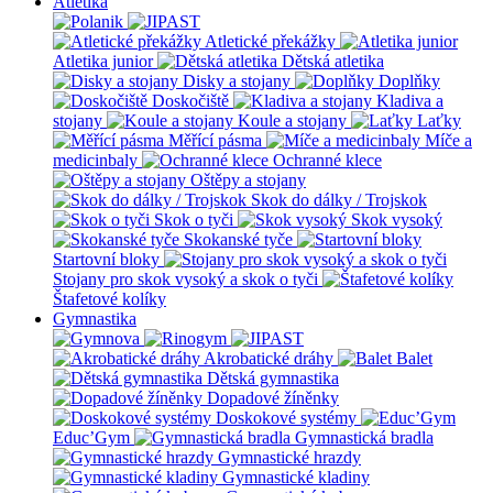
Atletika
Atletické překážky
Atletika junior
Dětská atletika
Disky a stojany
Doplňky
Doskočiště
Kladiva a
stojany
Koule a stojany
Laťky
Měřící pásma
Míče a
medicinbaly
Ochranné klece
Oštěpy a stojany
Skok do dálky / Trojskok
Skok o tyči
Skok vysoký
Skokanské tyče
Startovní bloky
Stojany pro skok vysoký a skok o tyči
Štafetové kolíky
Gymnastika
Akrobatické dráhy
Balet
Dětská gymnastika
Dopadové žíněnky
Doskokové systémy
Educ’Gym
Gymnastická bradla
Gymnastické hrazdy
Gymnastické kladiny