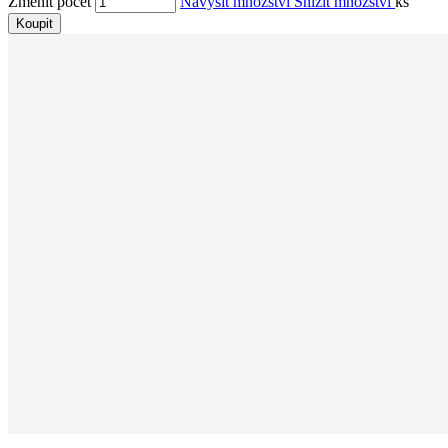
Změnit počet
Navýšit množství
Snížit množství
ks
Koupit