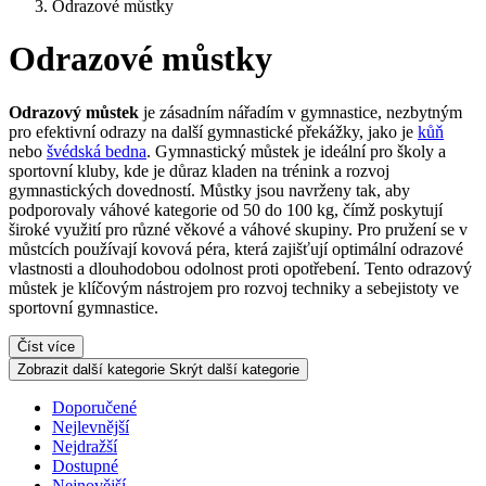
Odrazové můstky
Odrazové můstky
Odrazový můstek
je zásadním nářadím v gymnastice, nezbytným
pro efektivní odrazy na další gymnastické překážky, jako je
kůň
nebo
švédská bedna
. Gymnastický můstek je ideální pro školy a
sportovní kluby, kde je důraz kladen na trénink a rozvoj
gymnastických dovedností. Můstky jsou navrženy tak, aby
podporovaly váhové kategorie od 50 do 100 kg, čímž poskytují
široké využití pro různé věkové a váhové skupiny. Pro pružení se v
můstcích používají kovová péra, která zajišťují optimální odrazové
vlastnosti a dlouhodobou odolnost proti opotřebení. Tento odrazový
můstek je klíčovým nástrojem pro rozvoj techniky a sebejistoty ve
sportovní gymnastice.
Číst více
Zobrazit další kategorie
Skrýt další kategorie
Doporučené
Nejlevnější
Nejdražší
Dostupné
Nejnovější