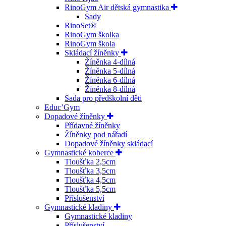
RinoGym Air dětská gymnastika
Sady
RinoSet®
RinoGym školka
RinoGym škola
Skládací žíněnky
Žíněnka 4-dílná
Žíněnka 5-dílná
Žíněnka 6-dílná
Žíněnka 8-dílná
Sada pro předškolní děti
Educ’Gym
Dopadové žíněnky
Přídavné žíněnky
Žíněnky pod nářadí
Dopadové žíněnky skládací
Gymnastické koberce
Tloušťka 2,5cm
Tloušťka 3,5cm
Tloušťka 4,5cm
Tloušťka 5,5cm
Příslušenství
Gymnastické kladiny
Gymnastické kladiny
Příslušenství