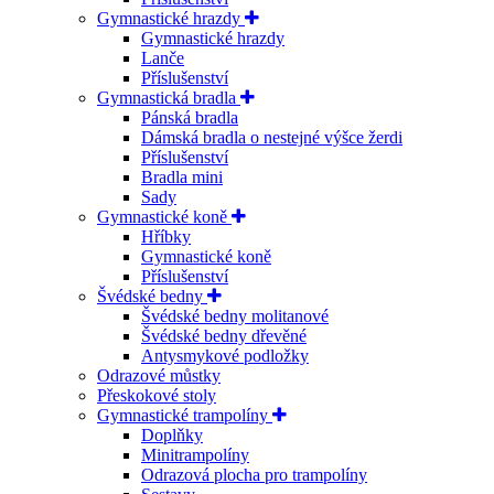
Gymnastické hrazdy
Gymnastické hrazdy
Lanče
Příslušenství
Gymnastická bradla
Pánská bradla
Dámská bradla o nestejné výšce žerdi
Příslušenství
Bradla mini
Sady
Gymnastické koně
Hříbky
Gymnastické koně
Příslušenství
Švédské bedny
Švédské bedny molitanové
Švédské bedny dřevěné
Antysmykové podložky
Odrazové můstky
Přeskokové stoly
Gymnastické trampolíny
Doplňky
Minitrampolíny
Odrazová plocha pro trampolíny