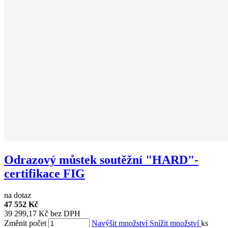
Odrazový můstek soutěžní "HARD"-
certifikace FIG
na dotaz
47 552 Kč
39 299,17 Kč bez DPH
Změnit počet
Navýšit množství
Snížit množství
ks