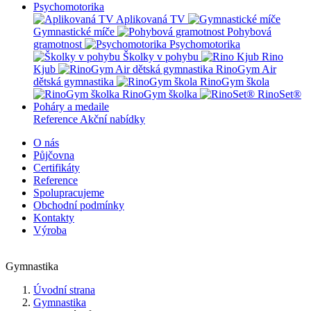
Psychomotorika
Aplikovaná TV
Gymnastické míče
Pohybová
gramotnost
Psychomotorika
Školky v pohybu
Rino
Kjub
RinoGym Air
dětská gymnastika
RinoGym škola
RinoGym školka
RinoSet®
Poháry a medaile
Reference
Akční nabídky
O nás
Půjčovna
Certifikáty
Reference
Spolupracujeme
Obchodní podmínky
Kontakty
Výroba
Gymnastika
Úvodní strana
Gymnastika