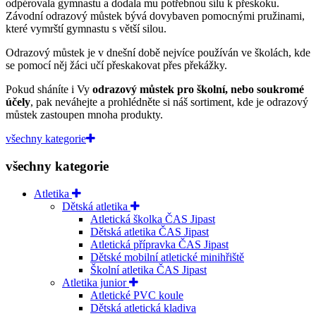
odpérovala gymnastu a dodala mu potřebnou sílu k přeskoku.
Závodní odrazový můstek bývá dovybaven pomocnými pružinami,
které vymrští gymnastu s větší silou.
Odrazový můstek je v dnešní době nejvíce používán ve školách, kde
se pomocí něj žáci učí přeskakovat přes překážky.
Pokud sháníte i Vy
odrazový můstek pro školní, nebo soukromé
účely
, pak neváhejte a prohlédněte si náš sortiment, kde je odrazový
můstek zastoupen mnoha produkty.
všechny kategorie
všechny kategorie
Atletika
Dětská atletika
Atletická školka ČAS Jipast
Dětská atletika ČAS Jipast
Atletická přípravka ČAS Jipast
Dětské mobilní atletické minihřiště
Školní atletika ČAS Jipast
Atletika junior
Atletické PVC koule
Dětská atletická kladiva