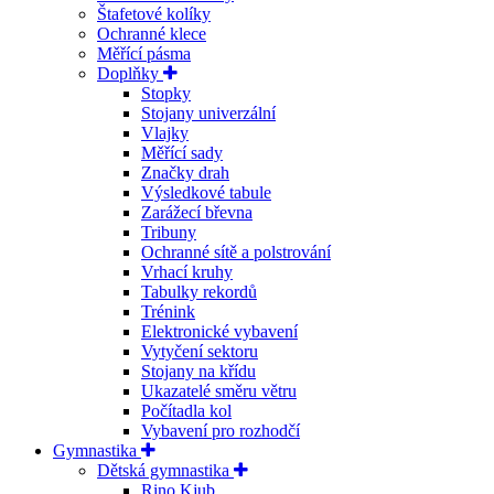
Štafetové kolíky
Ochranné klece
Měřící pásma
Doplňky
Stopky
Stojany univerzální
Vlajky
Měřící sady
Značky drah
Výsledkové tabule
Zarážecí břevna
Tribuny
Ochranné sítě a polstrování
Vrhací kruhy
Tabulky rekordů
Trénink
Elektronické vybavení
Vytyčení sektoru
Stojany na křídu
Ukazatelé směru větru
Počítadla kol
Vybavení pro rozhodčí
Gymnastika
Dětská gymnastika
Rino Kjub