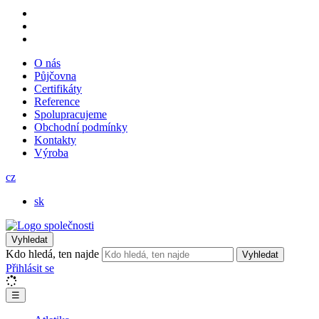
O nás
Půjčovna
Certifikáty
Reference
Spolupracujeme
Obchodní podmínky
Kontakty
Výroba
cz
sk
Vyhledat
Kdo hledá, ten najde
Vyhledat
Přihlásit se
☰