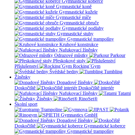
Gymnastické koberce
Gymnastické koně
Gymnastické kužele
Gymnastické míče
Gymnastické obruče
Gymnastické podlahy
Gymnastické stuhy
Gymnastické trampolíny
Kruhové konstrukce
Nafukovací žíněnky
Odrazové můstky
Parkour
Přeskokové stoly
Příslušenství
Rocking´Gym
Švédské bedny
Tumbling
Žíněnky
Dopadové žíněnky
Doskočiště
Doskočiště interiér
Nafukovací žíněnky
Tatami
Žíněnky
RinoSet®
Školní sport
Dopadové žíněnky
Doskočiště
Gymnastické koberce
Gymnastické trampolíny