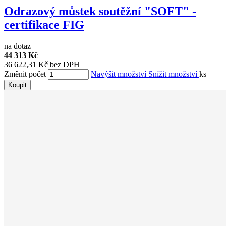
Odrazový můstek soutěžní "SOFT" -
certifikace FIG
na dotaz
44 313 Kč
36 622,31 Kč bez DPH
Změnit počet
Navýšit množství
Snížit množství
ks
Koupit