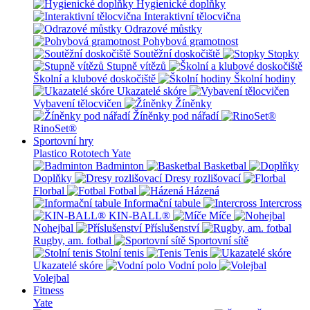
Hygienické doplňky
Interaktivní tělocvična
Odrazové můstky
Pohybová gramotnost
Soutěžní doskočiště
Stopky
Stupně vítězů
Školní a klubové doskočiště
Školní hodiny
Ukazatelé skóre
Vybavení tělocvičen
Žíněnky
Žíněnky pod nářadí
RinoSet®
Sportovní hry
Plastico Rototech
Yate
Badminton
Basketbal
Doplňky
Dresy rozlišovací
Florbal
Fotbal
Házená
Informační tabule
Intercross
KIN-BALL®
Míče
Nohejbal
Příslušenství
Rugby, am. fotbal
Sportovní sítě
Stolní tenis
Tenis
Ukazatelé skóre
Vodní polo
Volejbal
Fitness
Yate