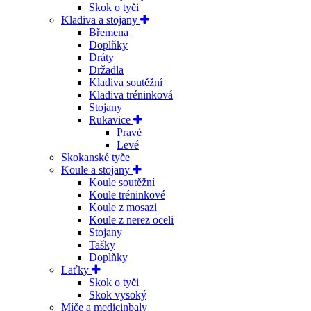
Skok o tyči
Kladiva a stojany
Břemena
Doplňky
Dráty
Držadla
Kladiva soutěžní
Kladiva tréninková
Stojany
Rukavice
Pravé
Levé
Skokanské tyče
Koule a stojany
Koule soutěžní
Koule tréninkové
Koule z mosazi
Koule z nerez oceli
Stojany
Tašky
Doplňky
Laťky
Skok o tyči
Skok vysoký
Míče a medicinbaly