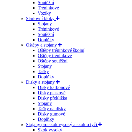
Soutěžní
Tréninkové
Vozíky
Startovní bloky
Stojany
Tréninkové
Soutěžní
Doplňky
Oštěpy a stojany
Oštěpy tréninkové školní
Oštěpy tréninkové
Oštěpy soutěžní
Stojany
Tašky
Doplňky
Disky a stojany
Disky karbonové
Disky plastové
Disky překližka
Stojany
Tašky na disky
Disky gumové
Doplňky
Stojany pro skok vysoký a skok o tyči
Skok vysoký