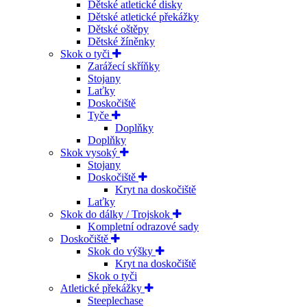
Dětské atletické disky
Dětské atletické překážky
Dětské oštěpy
Dětské žíněnky
Skok o tyči
Zarážecí skříňky
Stojany
Laťky
Doskočiště
Tyče
Doplňky
Doplňky
Skok vysoký
Stojany
Doskočiště
Kryt na doskočiště
Laťky
Skok do dálky / Trojskok
Kompletní odrazové sady
Doskočiště
Skok do výšky
Kryt na doskočiště
Skok o tyči
Atletické překážky
Steeplechase