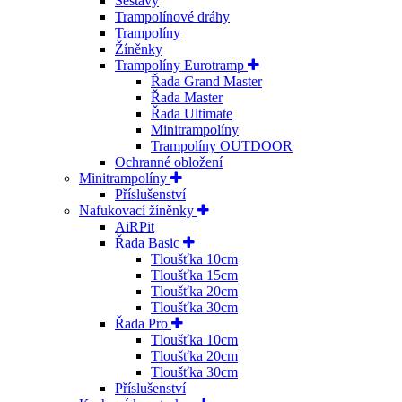
Sestavy
Trampolínové dráhy
Trampolíny
Žíněnky
Trampolíny Eurotramp
Řada Grand Master
Řada Master
Řada Ultimate
Minitrampolíny
Trampolíny OUTDOOR
Ochranné obložení
Minitrampolíny
Příslušenství
Nafukovací žíněnky
AiRPit
Řada Basic
Tloušťka 10cm
Tloušťka 15cm
Tloušťka 20cm
Tloušťka 30cm
Řada Pro
Tloušťka 10cm
Tloušťka 20cm
Tloušťka 30cm
Příslušenství