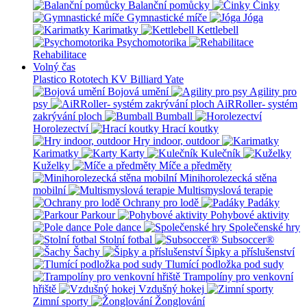
Balanční pomůcky
Činky
Gymnastické míče
Jóga
Karimatky
Kettlebell
Psychomotorika
Rehabilitace
Volný čas
Plastico Rototech
KV Billiard
Yate
Bojová umění
Agility pro
psy
AiRRoller- systém
zakrývání ploch
Bumball
Horolezectví
Hrací koutky
Hry indoor, outdoor
Karimatky
Karty
Kulečník
Kuželky
Míče a předměty
Minihorolezecká stěna
mobilní
Multismyslová terapie
Ochrany pro lodě
Padáky
Parkour
Pohybové aktivity
Pole dance
Společenské hry
Stolní fotbal
Subsoccer®
Šachy
Šipky a příslušenství
Tlumící podložka pod sudy
Trampolíny pro venkovní
hřiště
Vzdušný hokej
Zimní sporty
Žonglování