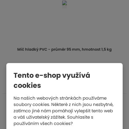
Míč hladký PVC - průměr 95 mm, hmotnost 1,5 kg
1 150 Kč
Tento e-shop využívá
KOUPIT
cookies
Na našich webových stránkách používáme
soubory cookies. Některé z nich jsou nezbytné,
zatímco jiné nám pomáhají vylepšit tento web
a váš uživatelský zážitek. Souhlasíte s
používáním všech cookies?