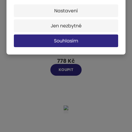
Nastavení
Jen nezbytné
Souhlasím
Míč hladký PVC - průměr 85 mm, hmotnost 1 kg
778 Kč
KOUPIT