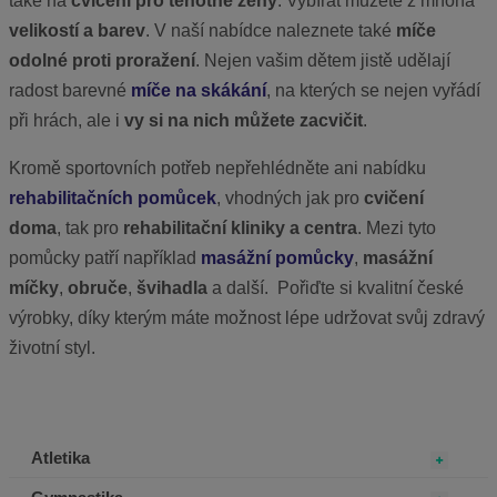
také na
cvičení pro těhotné ženy
. Vybírat můžete z mnoha
velikostí a barev
. V naší nabídce naleznete také
míče
odolné proti proražení
. Nejen vašim dětem jistě udělají
radost barevné
míče na skákání
, na kterých se nejen vyřádí
při hrách, ale i
vy si na nich můžete zacvičit
.
Kromě sportovních potřeb nepřehlédněte ani nabídku
rehabilitačních pomůcek
, vhodných jak pro
cvičení
doma
, tak pro
rehabilitační kliniky a centra
. Mezi tyto
pomůcky patří například
masážní pomůcky
,
masážní
míčky
,
obruče
,
švihadla
a další.
Pořiďte si kvalitní české
výrobky, díky kterým máte možnost lépe udržovat svůj zdravý
životní styl.
Atletika