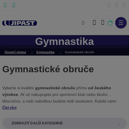
☰
V
y
Gymnastika
h
l
Úvodní strana
Gymnastika
Gymnastické obruče
e
d
Gymnastické obruče
a
t
Vyberte si kvalitní
gymnastické obruče
přímo
od českého
výrobce
. Ať už nakupujete pro sportovní klub nebo školní
tělocvičnu, s naší nabídkou budete jistě spokojeni. Každá námi
vyrobená
gymnastická obruč
je dostupná
ve více barevných
Číst více
variantách
a splňuje všechny potřebné certifikace. Pořiďte si
obruč
na cvičení
za
velmi atraktivní cenu
.
ZOBRAZIT DALŠÍ KATEGORIE