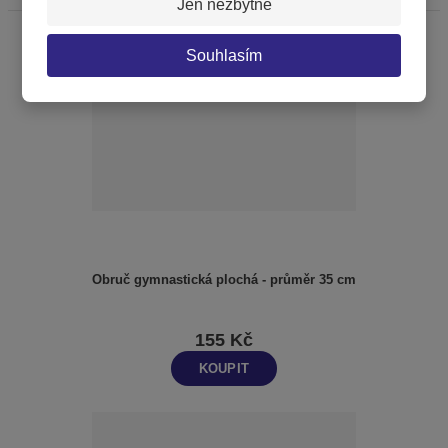
Jen nezbytné
Souhlasím
Obruč gymnastická plochá - průměr 35 cm
155 Kč
KOUPIT