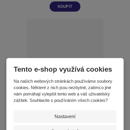
KOUPIT
Tento e-shop využívá cookies
Na našich webových stránkách používáme soubory
cookies. Některé z nich jsou nezbytné, zatímco jiné
Obruč gymnastická plastiková - průměr 75 cm
nám pomáhají vylepšit tento web a váš uživatelský
zážitek. Souhlasíte s používáním všech cookies?
203 Kč
KOUPIT
Nastavení