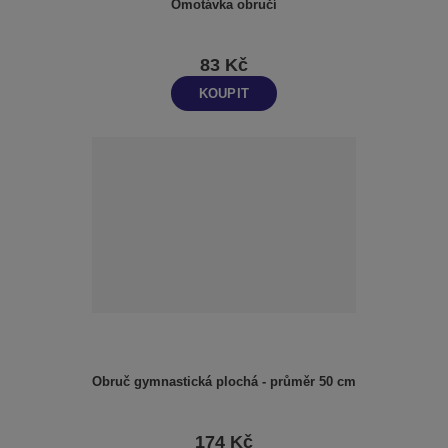
Omotávka obručí
83 Kč
KOUPIT
Obruč gymnastická plochá - průměr 50 cm
174 Kč