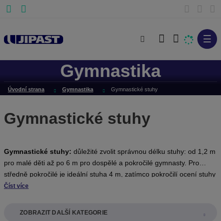
☰
V
y
Gymnastika
h
l
Úvodní strana
Gymnastika
Gymnastické stuhy
e
d
Gymnastické stuhy
a
t
Gymnastické stuhy:
důležité zvolit správnou délku stuhy: od 1,2 m
pro malé děti až po 6 m pro dospělé a pokročilé gymnasty. Pro
středně pokročilé je ideální stuha 4 m, zatímco pokročilí ocení stuhy
dlouhé 5 m pro složitější techniky a kombinace.
Číst více
ZOBRAZIT DALŠÍ KATEGORIE