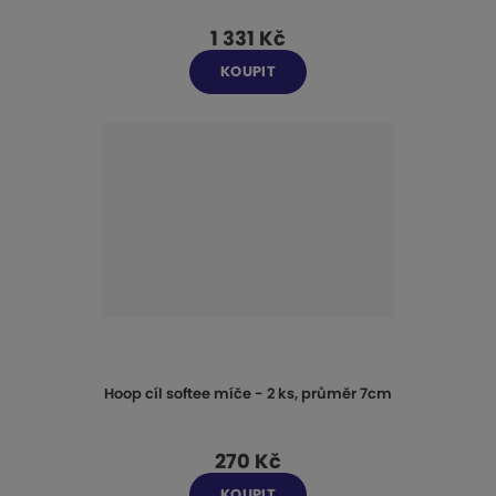
1 331 Kč
KOUPIT
Hoop cíl softee míče - 2 ks, průměr 7cm
270 Kč
KOUPIT