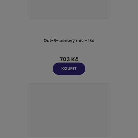
Out-R- pěnový míč - 1ks
703 Kč
KOUPIT