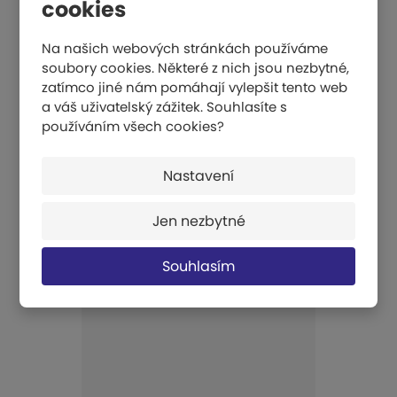
cookies
Na našich webových stránkách používáme
soubory cookies. Některé z nich jsou nezbytné,
zatímco jiné nám pomáhají vylepšit tento web
a váš uživatelský zážitek. Souhlasíte s
používáním všech cookies?
Nastavení
Zvonkové míče
Jen nezbytné
1 623 Kč
KOUPIT
Souhlasím