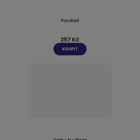
Pocoball
257 Kč
KOUPIT
Grab - N - Rings