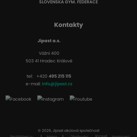
SLOVENSKÁ GYM. FEDERACE
Kontakty
Jipast a.s.
Vážní 400
503 41 Hradec Králové
tel:
+420
495 215 115
e-mail:
info@jipast.cz
© 2026, Jipast akciová společnost
Prohlášení o
|
Mapa
|
Obchodní
|
GDPR
|
Nastavení