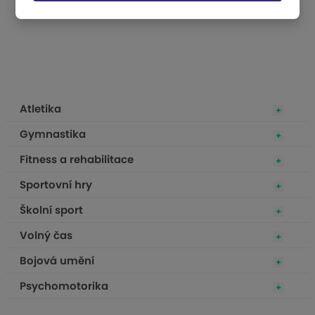
Atletika
Gymnastika
Fitness a rehabilitace
Sportovní hry
Školní sport
Volný čas
Bojová umění
Psychomotorika