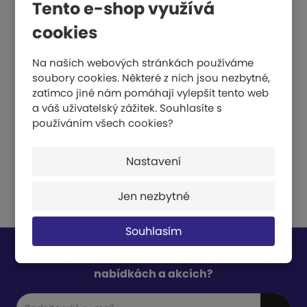
Tento e-shop využívá
cookies
236 Kč
Na našich webových stránkách používáme
KOUPIT
soubory cookies. Některé z nich jsou nezbytné,
zatímco jiné nám pomáhají vylepšit tento web
a váš uživatelský zážitek. Souhlasíte s
používáním všech cookies?
Nastavení
Jen nezbytné
Souhlasím
Chcete být informováni o zajímavých cenových
nabídkách a akcích?