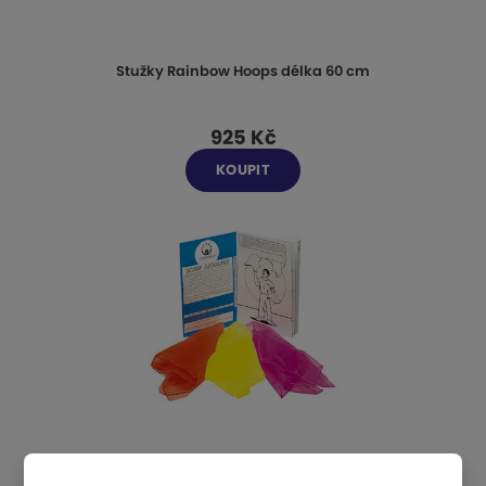
Stužky Rainbow Hoops délka 60 cm
925 Kč
KOUPIT
Žonglérské šátky