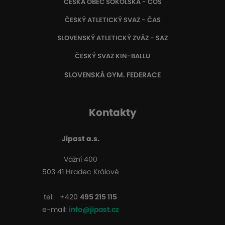
ČESKÁ OBEC SOKOLSKÁ - ČOS
ČESKÝ ATLETICKÝ SVAZ - ČAS
SLOVENSKÝ ATLETICKÝ ZVÄZ
- SAZ
ČESKÝ SVAZ KIN-BALLU
SLOVENSKÁ GYM. FEDERACE
Kontakty
Jipast a.s.
Vážní 400
503 41 Hradec Králové
tel:
+420
495 215 115
e-mail:
info@jipast.cz