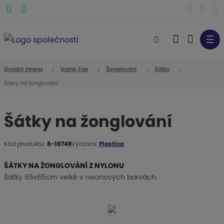
☰
V
y
h
Úvodní strana
Volný čas
Žonglování
Šátky
l
Šátky na žonglování
e
d
Šátky na žonglování
a
t
Kód produktu:
8-10749
Výrobce:
Plastico
K
ó
ŠÁTKY NA ŽONGLOVÁNÍ Z NYLONU
d
Šátky 65x65cm velké v neonových barvách.
v
ý
r
o