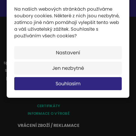
Souhlasím se
zpracováním osobních údajů
.
Na našich webových stránkách používáme
soubory cookies. Některé z nich jsou nezbytné,
zatímco jiné nám pomáhají vylepšit tento web
a váš uživatelský zážitek. Souhlasíte s
používáním všech cookies?
JIPAST a.s.
Nastavení
Jsme výrobci a dodavatelé celé řady
sportovních potřeb. Naše výroba se zvláště
Jen nezbytné
specializuje na dopadové plochy, které se
používají všude tam, kde hrozí nebezpečí
Souhlasím
pádu z výšky nebo pádu při vysoké
rychlosti.
CERTIFIKÁTY
INFORMACE O VÝROBĚ
VRÁCENÍ ZBOŽÍ / REKLAMACE