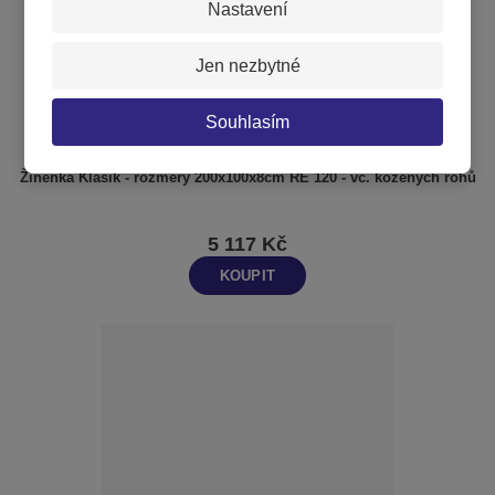
Nastavení
Jen nezbytné
Souhlasím
Žíněnka Klasik - rozměry 200x100x8cm RE 120 - vč. kožených rohů
5 117 Kč
KOUPIT