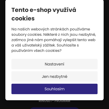
pádu z výšky nebo pádu při vysoké
Tento e-shop využívá
rychlosti.
cookies
CERTIFIKÁTY
INFORMACE O VÝROBĚ
Na našich webových stránkách používáme
soubory cookies. Některé z nich jsou nezbytné,
VRÁCENÍ ZBOŽÍ / REKLAMACE
zatímco jiné nám pomáhají vylepšit tento web
a váš uživatelský zážitek. Souhlasíte s
používáním všech cookies?
Nejprodávanější
Nastavení
ULTRALEHKÁ ŽÍNĚNKA 200X100X6CM
DĚTSKÁ ATLETICKÁ SADA
Jen nezbytné
GYMNASTICKÝ KOBEREC
Souhlasím
STUHA GYMNASTICKÁ CVIČNÁ 4M
RINOSET® PROGRAM