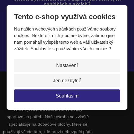
nabídkách a akcích?
Tento e-shop využívá cookies
Na našich webových stránkách používáme soubory
cookies. Některé z nich jsou nezbytné, zatímco jiné
nám pomáhají vylepšit tento web a váš uživatelský
zážitek. Souhlasíte s používáním všech cookies?
Souhlasím se
zpracováním osobních údajů
.
Nastavení
Jen nezbytné
JIPAST a.s.
Souhlasím
Jsme výrobci a dodavatelé celé řady
sportovních potřeb. Naše výroba se zvláště
specializuje na dopadové plochy, které se
používají všude tam, kde hrozí nebezpečí pádu