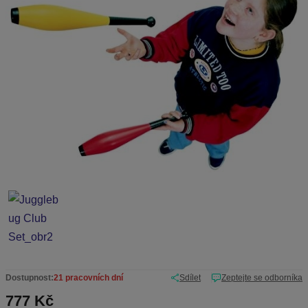
b
c
e
:
7
-
1
0
1
7
0
Dostupnost:
21 pracovních dní
Sdílet
Zeptejte se odborníka
777 Kč