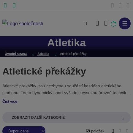
☰
V
y
Atletika
h
l
Úvodní strana
Atletika
Atletické překážky
e
d
Atletické překážky
a
t
Atletické překážky jsou nezbytnou součástí každého atletického
stadionu. Tento dynamický sport vyžaduje vysokou úroveň techniky
a koordinace. V našem e-shopu nabízíme překážky světové kvality
Číst více
jak pro tréninkové účely, tak i překážky certifikované Světovou
atletikou (WA) v rozsahu výšek od 686 mm až do 1067 mm.
ZOBRAZIT DALŠÍ KATEGORIE
Ř
69
položek