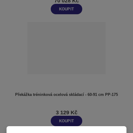
70 028 Kč
KOUPIT
Překážka tréninková ocelová skládací - 60-91 cm PP-175
3 129 Kč
KOUPIT