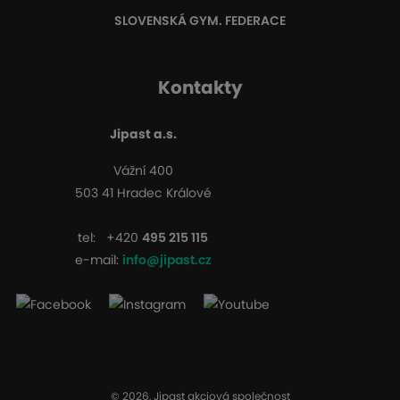
SLOVENSKÁ GYM. FEDERACE
Kontakty
Jipast a.s.
Vážní 400
503 41 Hradec Králové
tel:
+420
495 215 115
e-mail:
info@jipast.cz
© 2026, Jipast akciová společnost