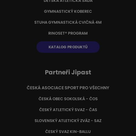
DĚTSKÁ ATLETICKÁ SADA
GYMNASTICKÝ KOBEREC
STUHA GYMNASTICKÁ CVIČNÁ 4M
RINOSET® PROGRAM
KATALOG PRODUKTŮ
Partneři Jipast
ČESKÁ ASOCIACE SPORT PRO VŠECHNY
ČESKÁ OBEC SOKOLSKÁ - ČOS
ČESKÝ ATLETICKÝ SVAZ - ČAS
SLOVENSKÝ ATLETICKÝ ZVÄZ
- SAZ
ČESKÝ SVAZ KIN-BALLU