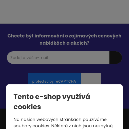
Chcete být informováni o zajímavých cenových
nabídkách a akcích?
Tento e-shop využívá
Souhlasím se
zpracováním osobních údajů
.
cookies
Na našich webových stránkách používáme
soubory cookies. Některé z nich jsou nezbytné,