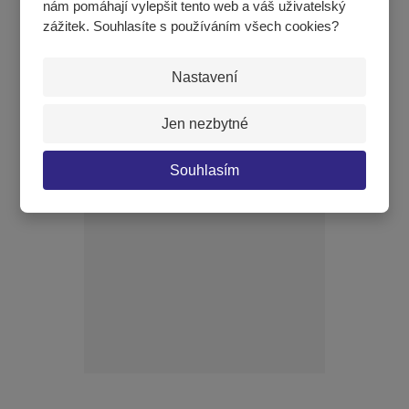
nám pomáhají vylepšit tento web a váš uživatelský
zážitek. Souhlasíte s používáním všech cookies?
Nastavení
Parkour Cube bedna - rozměry 1,45 x 0,5 x 0,4m
Jen nezbytné
83 316 Kč
Souhlasím
KOUPIT