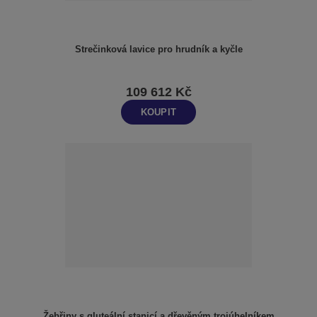
Strečinková lavice pro hrudník a kyčle
109 612 Kč
KOUPIT
Žebřiny s gluteální stanicí a dřevěným trojúhelníkem