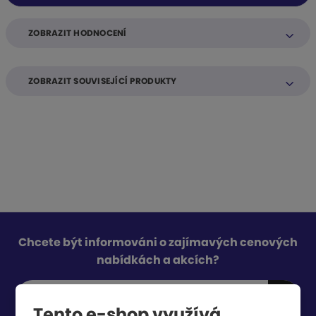
č
s
ž
e
t
s
ZOBRAZIT HODNOCENÍ
t
v
t
í
v
í
ZOBRAZIT SOUVISEJÍCÍ PRODUKTY
Chcete být informováni o zajímavých cenových
nabídkách a akcích?
Tento e-shop využívá