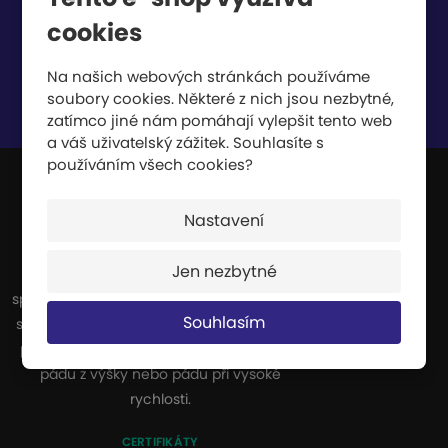
cookies
Na našich webových stránkách používáme
soubory cookies. Některé z nich jsou nezbytné,
Souhlasím se
zpracováním osobních údajů
.
zatímco jiné nám pomáhají vylepšit tento web
a váš uživatelský zážitek. Souhlasíte s
používáním všech cookies?
JIPAST a.s.
Nastavení
Jen nezbytné
Jsme výrobci a dodavatelé celé řady
sportovních potřeb. Naše výroba se zvláště
Souhlasím
specializuje na dopadové plochy, které se
používají všude tam, kde hrozí nebezpečí
pádu z výšky nebo pádu při vysoké
rychlosti.
CERTIFIKÁTY