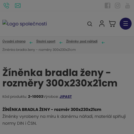
☰
V
y
h
Úvodní strana
Školní sport
Žíněnky pod nářadí
l
Žíněnka bradla ženy - rozměry 300x230x21cm
e
d
Žíněnka bradla ženy -
a
rozměry 300x230x21cm
t
Kód produktu:
2-10003
Výrobce:
JIPAST
K
ó
ŽÍNĚNKA BRADLA ŽENY - rozměr 300x230x21cm
d
Žíněnky vyrobeny na míru k danému nářadí, materiál splňují
v
normy DIN i ČSN.
ý