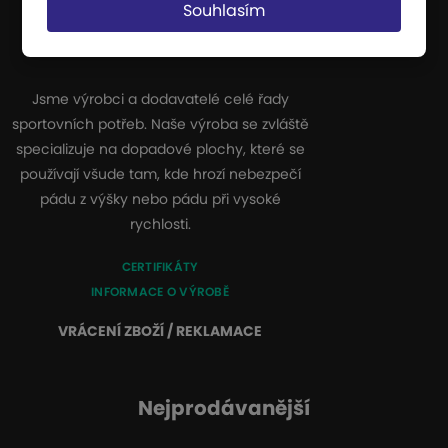
Souhlasím
JIPAST a.s.
Jsme výrobci a dodavatelé celé řady
sportovních potřeb. Naše výroba se zvláště
specializuje na dopadové plochy, které se
používají všude tam, kde hrozí nebezpečí
pádu z výšky nebo pádu při vysoké
rychlosti.
CERTIFIKÁTY
INFORMACE O VÝROBĚ
VRÁCENÍ ZBOŽÍ / REKLAMACE
Nejprodávanější