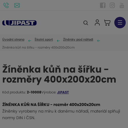
☰
V
y
h
Úvodní strana
Školní sport
Žíněnky pod nářadí
l
Žíněnka kůň na šířku - rozměry 400x200x20cm
e
d
Žíněnka kůň na šířku -
a
rozměry 400x200x20cm
t
Kód produktu:
2-10008
Výrobce:
JIPAST
K
ó
ŽÍNĚNKA KŮŇ NA ŠÍŘKU - rozměr 400x200x20cm
d
Žíněnky vyrobeny na míru k danému nářadí, materiál splňují
v
normy DIN i ČSN.
ý