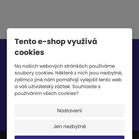
Tento e-shop využívá
cookies
Chcete být informováni o zajímavých cenových
nabídkách a akcích?
Na našich webových stránkách používáme
soubory cookies. Některé z nich jsou nezbytné,
zatímco jiné nám pomáhají vylepšit tento web
a váš uživatelský zážitek. Souhlasíte s
používáním všech cookies?
Nastavení
Souhlasím se
zpracováním osobních údajů
.
Jen nezbytné