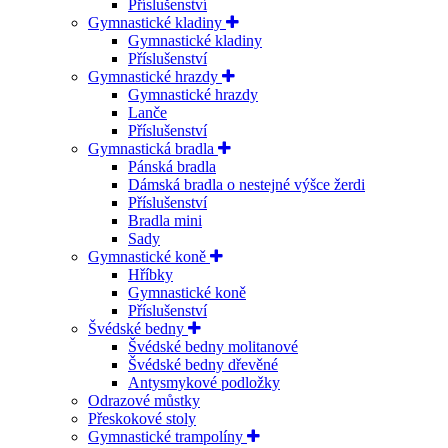
Příslušenství
Gymnastické kladiny
Gymnastické kladiny
Příslušenství
Gymnastické hrazdy
Gymnastické hrazdy
Lanče
Příslušenství
Gymnastická bradla
Pánská bradla
Dámská bradla o nestejné výšce žerdi
Příslušenství
Bradla mini
Sady
Gymnastické koně
Hříbky
Gymnastické koně
Příslušenství
Švédské bedny
Švédské bedny molitanové
Švédské bedny dřevěné
Antysmykové podložky
Odrazové můstky
Přeskokové stoly
Gymnastické trampolíny