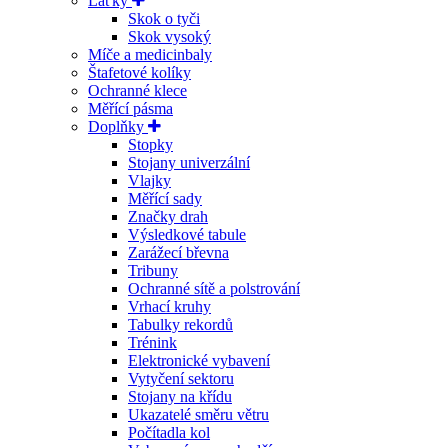
Laťky
Skok o tyči
Skok vysoký
Míče a medicinbaly
Štafetové kolíky
Ochranné klece
Měřící pásma
Doplňky
Stopky
Stojany univerzální
Vlajky
Měřící sady
Značky drah
Výsledkové tabule
Zarážecí břevna
Tribuny
Ochranné sítě a polstrování
Vrhací kruhy
Tabulky rekordů
Trénink
Elektronické vybavení
Vytyčení sektoru
Stojany na křídu
Ukazatelé směru větru
Počítadla kol