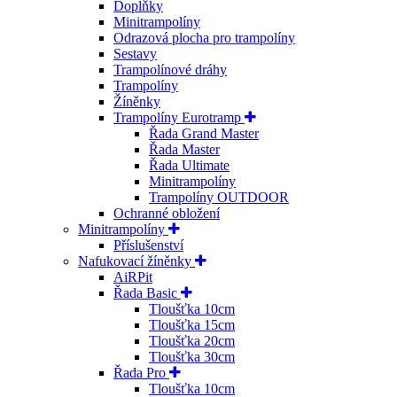
Doplňky
Minitrampolíny
Odrazová plocha pro trampolíny
Sestavy
Trampolínové dráhy
Trampolíny
Žíněnky
Trampolíny Eurotramp
Řada Grand Master
Řada Master
Řada Ultimate
Minitrampolíny
Trampolíny OUTDOOR
Ochranné obložení
Minitrampolíny
Příslušenství
Nafukovací žíněnky
AiRPit
Řada Basic
Tloušťka 10cm
Tloušťka 15cm
Tloušťka 20cm
Tloušťka 30cm
Řada Pro
Tloušťka 10cm