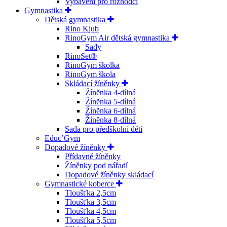
Vybavení pro rozhodčí
Gymnastika
Dětská gymnastika
Rino Kjub
RinoGym Air dětská gymnastika
Sady
RinoSet®
RinoGym školka
RinoGym škola
Skládací žíněnky
Žíněnka 4-dílná
Žíněnka 5-dílná
Žíněnka 6-dílná
Žíněnka 8-dílná
Sada pro předškolní děti
Educ’Gym
Dopadové žíněnky
Přídavné žíněnky
Žíněnky pod nářadí
Dopadové žíněnky skládací
Gymnastické koberce
Tloušťka 2,5cm
Tloušťka 3,5cm
Tloušťka 4,5cm
Tloušťka 5,5cm