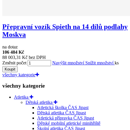
Přepravní vozík Spieth na 14 dílů podlahy
Moskva
na dotaz
106 484 Kč
88 003,31 Kč bez DPH
Změnit počet
Navýšit množství
Snížit množství
ks
Koupit
všechny kategorie
všechny kategorie
Atletika
Dětská atletika
Atletická školka ČAS Jipast
Dětská atletika ČAS Jipast
Atletická přípravka ČAS Jipast
Dětské mobilní atletické minihřiště
Školní atletika ČAS Jipast