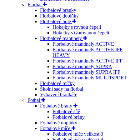
Florbal
Florbalové branky
Florbalové doplňky
Florbalové hole
Hokejky s rovnou čepelí
Hokejky s tvarovanou čepelí
Florbalové mantinely
Florbalové mantinely ACTIVE
Florbalové mantinely ACTIVE IFF
HEAVY
Florbalové mantinely ACTIVE IFF
Florbalové mantinely SUPRA
Florbalové mantinely SUPRA IFF
Florbalové mantinely MULTISPORT
Florbalové míčky
Školní sady na florbal
Vybavení brankáře
Fotbal
Fotbalové brány
Fotbalové sítě
Fotbalové brány
Fotbalové doplňky
Fotbalové míče
Fotbalové míče velikost 3
Fotbalové míče velikost 4