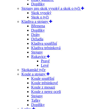
Doplňky
Stojany pro skok vysoký a skok o tyči
Skok vysoký
Skok o tyči
Kladiva a stojany
Břemena
Doplňky
Dráty
Držadla
Kladiva soutěžní
Kladiva tréninková
Stojany
Rukavice
Pravé
Levé
Skokanské tyče
Koule a stojany
Koule soutěžní
Koule tréninkové
Koule z mosazi
Koule z nerez oceli
Stojany
Tašky
Doplňky