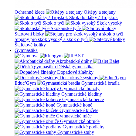
Ochranné klece
Oštěpy a stojany
Skok do dálky / Trojskok
Skok o tyči
Skok vysoký
Skokanské tyče
Startovní bloky
Stojany pro skok vysoký a skok o tyči
Štafetové kolíky
Gymnastika
Akrobatické dráhy
Balet
Dětská gymnastika
Dopadové žíněnky
Doskokové systémy
Educ’Gym
Gymnastická bradla
Gymnastické hrazdy
Gymnastické kladiny
Gymnastické koberce
Gymnastické koně
Gymnastické kužele
Gymnastické míče
Gymnastické obruče
Gymnastické podlahy
Gymnastické stuhy