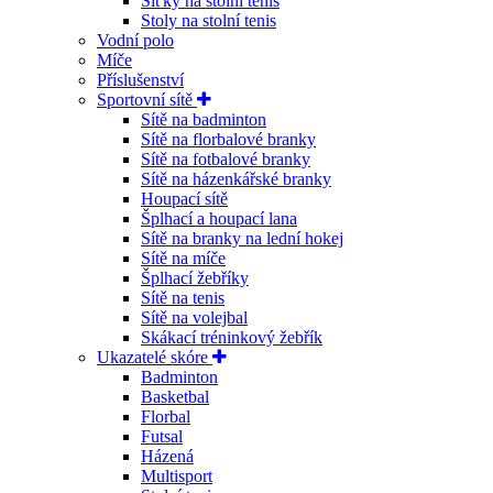
Síťky na stolní tenis
Stoly na stolní tenis
Vodní polo
Míče
Příslušenství
Sportovní sítě
Sítě na badminton
Sítě na florbalové branky
Sítě na fotbalové branky
Sítě na házenkářské branky
Houpací sítě
Šplhací a houpací lana
Sítě na branky na lední hokej
Sítě na míče
Šplhací žebříky
Sítě na tenis
Sítě na volejbal
Skákací tréninkový žebřík
Ukazatelé skóre
Badminton
Basketbal
Florbal
Futsal
Házená
Multisport