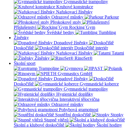
Gymnastické trampolíny
Kruhové konstrukce
Nafukovací žíněnky
Odrazové můstky
Parkour
Přeskokové stoly
Příslušenství
Rocking´Gym
Švédské bedny
Tumbling
Žíněnky
Dopadové žíněnky
Doskočiště
Doskočiště interiér
Nafukovací žíněnky
Tatami
Žíněnky
RinoSet®
Školní sport
Dopadové žíněnky
Doskočiště
Gymnastické koberce
Gymnastické trampolíny
Hygienické doplňky
Interaktivní tělocvična
Odrazové můstky
Pohybová gramotnost
Soutěžní doskočiště
Stopky
Stupně vítězů
Školní a klubové doskočiště
Školní hodiny