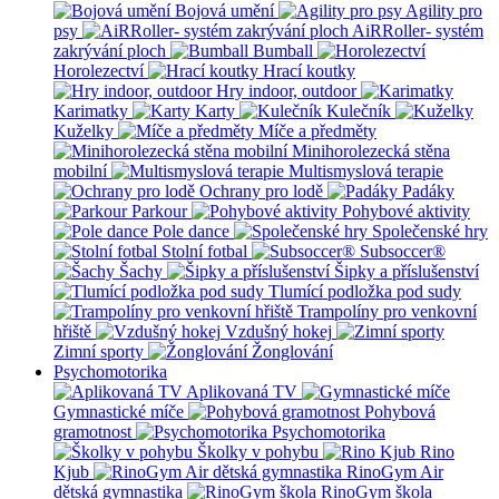
Bojová umění
Agility pro
psy
AiRRoller- systém
zakrývání ploch
Bumball
Horolezectví
Hrací koutky
Hry indoor, outdoor
Karimatky
Karty
Kulečník
Kuželky
Míče a předměty
Minihorolezecká stěna
mobilní
Multismyslová terapie
Ochrany pro lodě
Padáky
Parkour
Pohybové aktivity
Pole dance
Společenské hry
Stolní fotbal
Subsoccer®
Šachy
Šipky a příslušenství
Tlumící podložka pod sudy
Trampolíny pro venkovní
hřiště
Vzdušný hokej
Zimní sporty
Žonglování
Psychomotorika
Aplikovaná TV
Gymnastické míče
Pohybová
gramotnost
Psychomotorika
Školky v pohybu
Rino
Kjub
RinoGym Air
dětská gymnastika
RinoGym škola