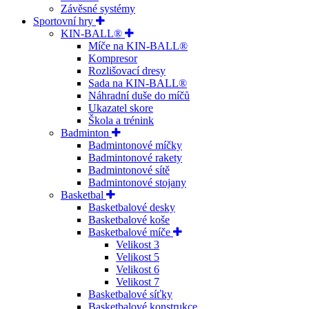
Závěsné systémy
Sportovní hry
KIN-BALL®
Míče na KIN-BALL®
Kompresor
Rozlišovací dresy
Sada na KIN-BALL®
Náhradní duše do míčů
Ukazatel skore
Škola a trénink
Badminton
Badmintonové míčky
Badmintonové rakety
Badmintonové sítě
Badmintonové stojany
Basketbal
Basketbalové desky
Basketbalové koše
Basketbalové míče
Velikost 3
Velikost 5
Velikost 6
Velikost 7
Basketbalové síťky
Basketbalové konstrukce