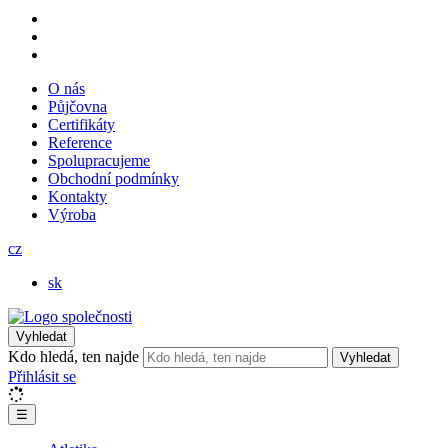
O nás
Půjčovna
Certifikáty
Reference
Spolupracujeme
Obchodní podmínky
Kontakty
Výroba
cz
sk
Vyhledat
Kdo hledá, ten najde
Vyhledat
Přihlásit se
☰