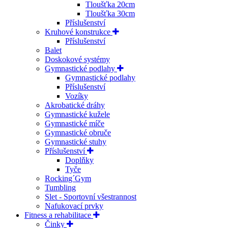
Tloušťka 20cm
Tloušťka 30cm
Příslušenství
Kruhové konstrukce
Příslušenství
Balet
Doskokové systémy
Gymnastické podlahy
Gymnastické podlahy
Příslušenství
Vozíky
Akrobatické dráhy
Gymnastické kužele
Gymnastické míče
Gymnastické obruče
Gymnastické stuhy
Příslušenství
Doplňky
Tyče
Rocking´Gym
Tumbling
Slet - Sportovní všestrannost
Nafukovací prvky
Fitness a rehabilitace
Činky