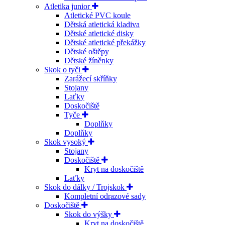
Atletika junior
Atletické PVC koule
Dětská atletická kladiva
Dětské atletické disky
Dětské atletické překážky
Dětské oštěpy
Dětské žíněnky
Skok o tyči
Zarážecí skříňky
Stojany
Laťky
Doskočiště
Tyče
Doplňky
Doplňky
Skok vysoký
Stojany
Doskočiště
Kryt na doskočiště
Laťky
Skok do dálky / Trojskok
Kompletní odrazové sady
Doskočiště
Skok do výšky
Kryt na doskočiště