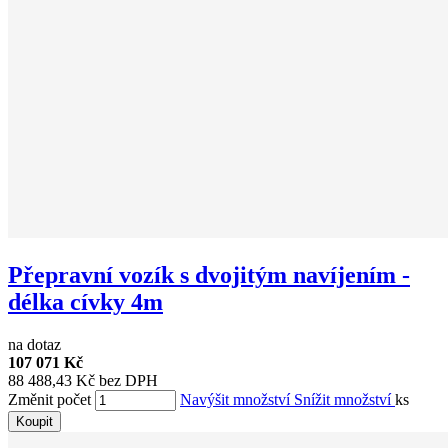
Přepravní vozík s dvojitým navíjením -
délka cívky 4m
na dotaz
107 071 Kč
88 488,43 Kč bez DPH
Změnit počet
Navýšit množství
Snížit množství
ks
Koupit