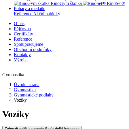
RinoGym školka
RinoSet®
Poháry a medaile
Reference
Akční nabídky
O nás
Půjčovna
Certifikáty
Reference
Spolupracujeme
Obchodní podmínky
Kontakty
Výroba
Gymnastika
Úvodní strana
Gymnastika
Gymnastické podlahy
Vozíky
Vozíky
Zobrazit další kategorie
Skrýt další kategorie