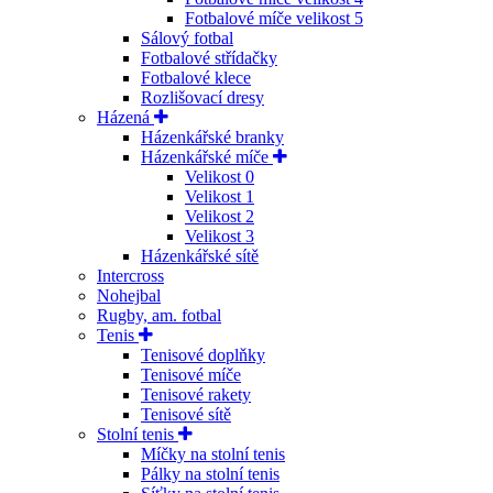
Fotbalové míče velikost 5
Sálový fotbal
Fotbalové střídačky
Fotbalové klece
Rozlišovací dresy
Házená
Házenkářské branky
Házenkářské míče
Velikost 0
Velikost 1
Velikost 2
Velikost 3
Házenkářské sítě
Intercross
Nohejbal
Rugby, am. fotbal
Tenis
Tenisové doplňky
Tenisové míče
Tenisové rakety
Tenisové sítě
Stolní tenis
Míčky na stolní tenis
Pálky na stolní tenis