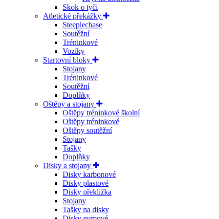
Skok o tyči
Atletické překážky
Steeplechase
Soutěžní
Tréninkové
Vozíky
Startovní bloky
Stojany
Tréninkové
Soutěžní
Doplňky
Oštěpy a stojany
Oštěpy tréninkové školní
Oštěpy tréninkové
Oštěpy soutěžní
Stojany
Tašky
Doplňky
Disky a stojany
Disky karbonové
Disky plastové
Disky překližka
Stojany
Tašky na disky
Disky gumové