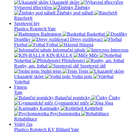
Ukazatelé skóre
Vybavení tělocvičen
Žíněnky
Žíněnky pod nářadí
RinoSet®
Sportovní hry
Plastico Rototech
Yate
Badminton
Basketbal
Doplňky
Dresy rozlišovací
Florbal
Fotbal
Házená
Informační tabule
Intercross
KIN-BALL®
Míče
Nohejbal
Příslušenství
Rugby, am. fotbal
Sportovní sítě
Stolní tenis
Tenis
Ukazatelé skóre
Vodní polo
Volejbal
Fitness
Yate
Balanční pomůcky
Činky
Gymnastické míče
Jóga
Karimatky
Kettlebell
Psychomotorika
Rehabilitace
Volný čas
Plastico Rototech
KV Billiard
Yate