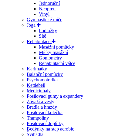
Jednoruční
Neopren
Vinyl
Gymnastické míče
Jóga
Podložky
Sítě
Rehabilitace
Masážní pomůcky
Míčky masážní
Goniometry
Rehabilitační válce
Karimatky
Balanční pomůcky
Psychomotorika
Kettlebell
Medicinbaly
Posilovací gumy a expandery
Závaží a vesty
Bradla a hrazdy
Posilovací kolečka
Trampolíny
Posilovací doplňky
Bedýnky na step aerobic
Švihadla