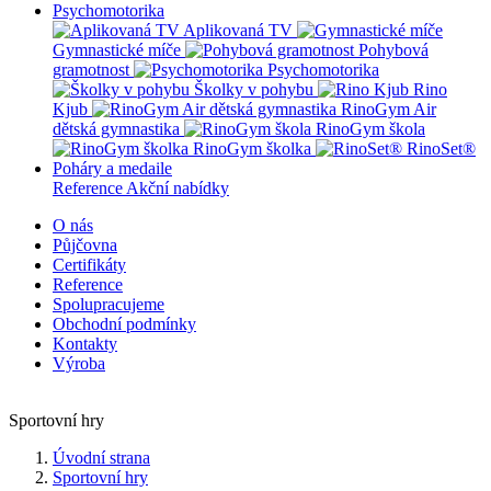
Psychomotorika
Aplikovaná TV
Gymnastické míče
Pohybová
gramotnost
Psychomotorika
Školky v pohybu
Rino
Kjub
RinoGym Air
dětská gymnastika
RinoGym škola
RinoGym školka
RinoSet®
Poháry a medaile
Reference
Akční nabídky
O nás
Půjčovna
Certifikáty
Reference
Spolupracujeme
Obchodní podmínky
Kontakty
Výroba
Sportovní hry
Úvodní strana
Sportovní hry