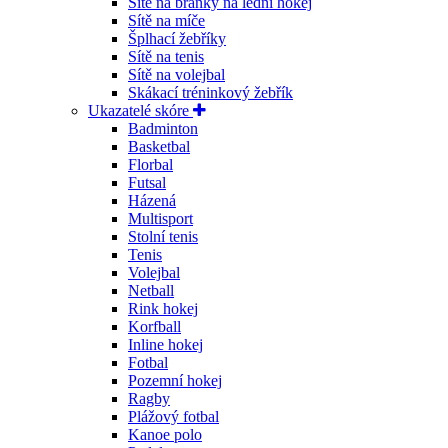
Sítě na branky na lední hokej
Sítě na míče
Šplhací žebříky
Sítě na tenis
Sítě na volejbal
Skákací tréninkový žebřík
Ukazatelé skóre
Badminton
Basketbal
Florbal
Futsal
Házená
Multisport
Stolní tenis
Tenis
Volejbal
Netball
Rink hokej
Korfball
Inline hokej
Fotbal
Pozemní hokej
Ragby
Plážový fotbal
Kanoe polo