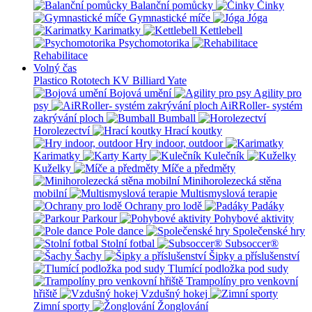
Balanční pomůcky
Činky
Gymnastické míče
Jóga
Karimatky
Kettlebell
Psychomotorika
Rehabilitace
Volný čas
Plastico Rototech
KV Billiard
Yate
Bojová umění
Agility pro
psy
AiRRoller- systém
zakrývání ploch
Bumball
Horolezectví
Hrací koutky
Hry indoor, outdoor
Karimatky
Karty
Kulečník
Kuželky
Míče a předměty
Minihorolezecká stěna
mobilní
Multismyslová terapie
Ochrany pro lodě
Padáky
Parkour
Pohybové aktivity
Pole dance
Společenské hry
Stolní fotbal
Subsoccer®
Šachy
Šipky a příslušenství
Tlumící podložka pod sudy
Trampolíny pro venkovní
hřiště
Vzdušný hokej
Zimní sporty
Žonglování