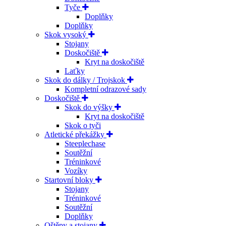
Tyče
Doplňky
Doplňky
Skok vysoký
Stojany
Doskočiště
Kryt na doskočiště
Laťky
Skok do dálky / Trojskok
Kompletní odrazové sady
Doskočiště
Skok do výšky
Kryt na doskočiště
Skok o tyči
Atletické překážky
Steeplechase
Soutěžní
Tréninkové
Vozíky
Startovní bloky
Stojany
Tréninkové
Soutěžní
Doplňky
Oštěpy a stojany