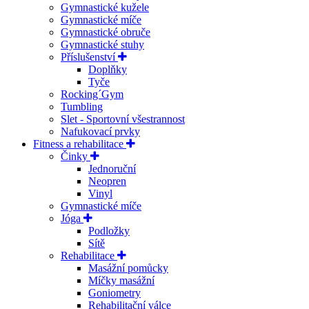
Gymnastické kužele
Gymnastické míče
Gymnastické obruče
Gymnastické stuhy
Příslušenství
Doplňky
Tyče
Rocking´Gym
Tumbling
Slet - Sportovní všestrannost
Nafukovací prvky
Fitness a rehabilitace
Činky
Jednoruční
Neopren
Vinyl
Gymnastické míče
Jóga
Podložky
Sítě
Rehabilitace
Masážní pomůcky
Míčky masážní
Goniometry
Rehabilitační válce