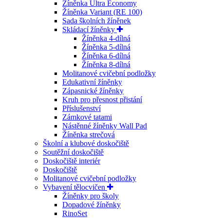
Žíněnka Ultra Economy
Žíněnka Variant (RE 100)
Sada školních žíněnek
Skládací žíněnky
Žíněnka 4-dílná
Žíněnka 5-dílná
Žíněnka 6-dílná
Žíněnka 8-dílná
Molitanové cvičební podložky
Edukativní žíněnky
Zápasnické žíněnky
Kruh pro přesnost přistání
Příslušenství
Zámkové tatami
Nástěnné žíněnky Wall Pad
Žíněnka strečová
Školní a klubové doskočiště
Soutěžní doskočiště
Doskočiště interiér
Doskočiště
Molitanové cvičební podložky
Vybavení tělocvičen
Žíněnky pro školy
Dopadové žíněnky
RinoSet