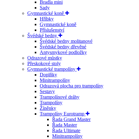
Bradla mini
Sady
Gymnastické koně
Hříbky
Gymnastické koně
Příslušenství
Švédské bedny
Švédské bedny molitanové
Švédské bedny dřevěné
Antysmykové podložky
Odrazové můstky
Přeskokové stoly
Gymnastické trampolíny
Doplňky
Minitrampolíny
Odrazová plocha pro trampolíny
Sestavy
Trampolínové dráhy
Trampolíny
Žíněnky
Trampolíny Eurotramp
Řada Grand Master
Řada Master
Řada Ultimate
Minitrampolíny