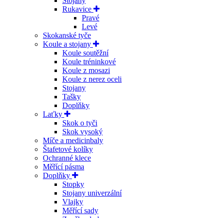
Stojany
Rukavice
Pravé
Levé
Skokanské tyče
Koule a stojany
Koule soutěžní
Koule tréninkové
Koule z mosazi
Koule z nerez oceli
Stojany
Tašky
Doplňky
Laťky
Skok o tyči
Skok vysoký
Míče a medicinbaly
Štafetové kolíky
Ochranné klece
Měřící pásma
Doplňky
Stopky
Stojany univerzální
Vlajky
Měřící sady