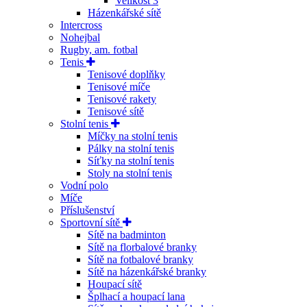
Velikost 3
Házenkářské sítě
Intercross
Nohejbal
Rugby, am. fotbal
Tenis
Tenisové doplňky
Tenisové míče
Tenisové rakety
Tenisové sítě
Stolní tenis
Míčky na stolní tenis
Pálky na stolní tenis
Síťky na stolní tenis
Stoly na stolní tenis
Vodní polo
Míče
Příslušenství
Sportovní sítě
Sítě na badminton
Sítě na florbalové branky
Sítě na fotbalové branky
Sítě na házenkářské branky
Houpací sítě
Šplhací a houpací lana