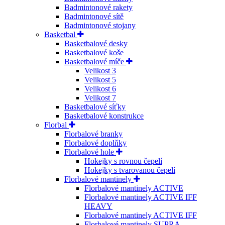
Badmintonové rakety
Badmintonové sítě
Badmintonové stojany
Basketbal
Basketbalové desky
Basketbalové koše
Basketbalové míče
Velikost 3
Velikost 5
Velikost 6
Velikost 7
Basketbalové síťky
Basketbalové konstrukce
Florbal
Florbalové branky
Florbalové doplňky
Florbalové hole
Hokejky s rovnou čepelí
Hokejky s tvarovanou čepelí
Florbalové mantinely
Florbalové mantinely ACTIVE
Florbalové mantinely ACTIVE IFF
HEAVY
Florbalové mantinely ACTIVE IFF
Florbalové mantinely SUPRA