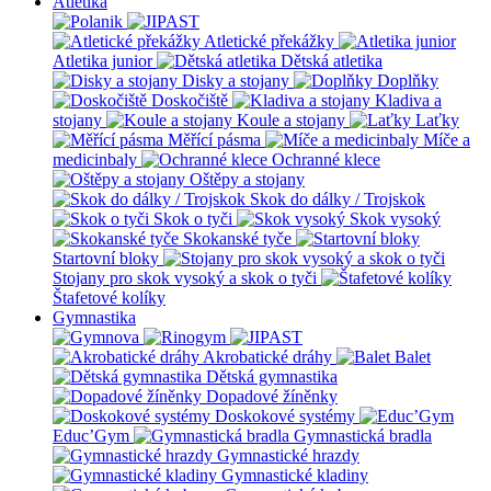
Atletika
Atletické překážky
Atletika junior
Dětská atletika
Disky a stojany
Doplňky
Doskočiště
Kladiva a
stojany
Koule a stojany
Laťky
Měřící pásma
Míče a
medicinbaly
Ochranné klece
Oštěpy a stojany
Skok do dálky / Trojskok
Skok o tyči
Skok vysoký
Skokanské tyče
Startovní bloky
Stojany pro skok vysoký a skok o tyči
Štafetové kolíky
Gymnastika
Akrobatické dráhy
Balet
Dětská gymnastika
Dopadové žíněnky
Doskokové systémy
Educ’Gym
Gymnastická bradla
Gymnastické hrazdy
Gymnastické kladiny