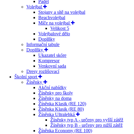
Padel
Volejbal
Stojany a sítě na volejbal
Beachvolejbal
Míče na volejbal
Velikost 5
Volejbalové dělo
Doplňky
Informační tabule
Doplňky
Ukazatel skóre
Kompresor
Venkovní sada
Dresy rozlišovací
Školní sport
Žíněnky
Akční nabídky
Žíněnky pro školy
Žíněnky na doma
Žíněnka Klasik (RE 120)
Žíněnka Klasik (RE 80)
Žíněnka Ultralehká
Žíněnky typ A - určeny pro vyšší zátěž
Žíněnky typ B - určeny pro nižší zátěž
Žíněnka Economy (RE 100)