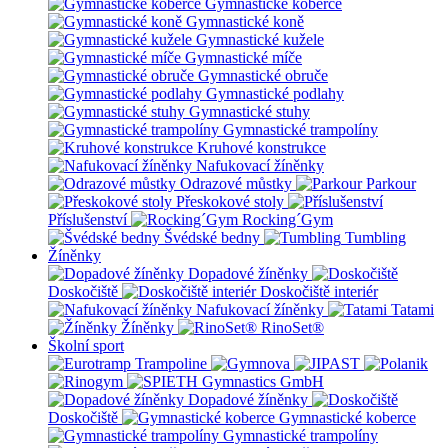
Gymnastické koberce
Gymnastické koně
Gymnastické kužele
Gymnastické míče
Gymnastické obruče
Gymnastické podlahy
Gymnastické stuhy
Gymnastické trampolíny
Kruhové konstrukce
Nafukovací žíněnky
Odrazové můstky
Parkour
Přeskokové stoly
Příslušenství
Rocking´Gym
Švédské bedny
Tumbling
Žíněnky
Dopadové žíněnky
Doskočiště
Doskočiště interiér
Nafukovací žíněnky
Tatami
Žíněnky
RinoSet®
Školní sport
Dopadové žíněnky
Doskočiště
Gymnastické koberce
Gymnastické trampolíny