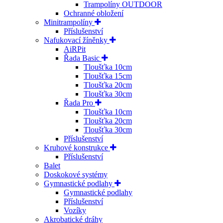
Trampolíny OUTDOOR
Ochranné obložení
Minitrampolíny
Příslušenství
Nafukovací žíněnky
AiRPit
Řada Basic
Tloušťka 10cm
Tloušťka 15cm
Tloušťka 20cm
Tloušťka 30cm
Řada Pro
Tloušťka 10cm
Tloušťka 20cm
Tloušťka 30cm
Příslušenství
Kruhové konstrukce
Příslušenství
Balet
Doskokové systémy
Gymnastické podlahy
Gymnastické podlahy
Příslušenství
Vozíky
Akrobatické dráhy