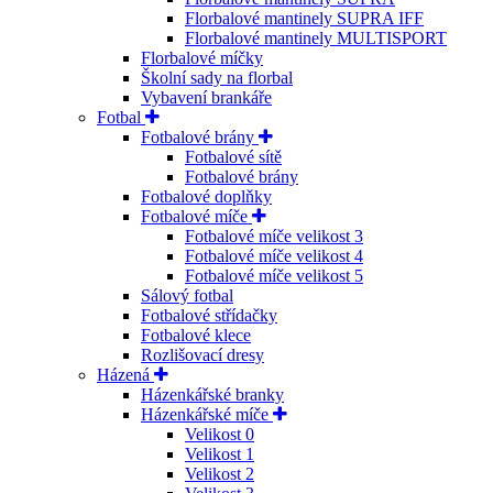
Florbalové mantinely SUPRA IFF
Florbalové mantinely MULTISPORT
Florbalové míčky
Školní sady na florbal
Vybavení brankáře
Fotbal
Fotbalové brány
Fotbalové sítě
Fotbalové brány
Fotbalové doplňky
Fotbalové míče
Fotbalové míče velikost 3
Fotbalové míče velikost 4
Fotbalové míče velikost 5
Sálový fotbal
Fotbalové střídačky
Fotbalové klece
Rozlišovací dresy
Házená
Házenkářské branky
Házenkářské míče
Velikost 0
Velikost 1
Velikost 2