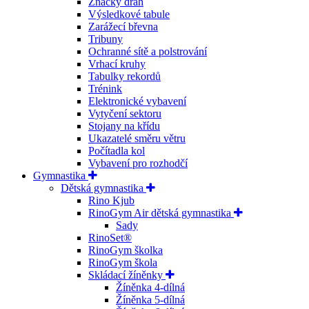
Značky drah
Výsledkové tabule
Zarážecí břevna
Tribuny
Ochranné sítě a polstrování
Vrhací kruhy
Tabulky rekordů
Trénink
Elektronické vybavení
Vytyčení sektoru
Stojany na křídu
Ukazatelé směru větru
Počítadla kol
Vybavení pro rozhodčí
Gymnastika
Dětská gymnastika
Rino Kjub
RinoGym Air dětská gymnastika
Sady
RinoSet®
RinoGym školka
RinoGym škola
Skládací žíněnky
Žíněnka 4-dílná
Žíněnka 5-dílná