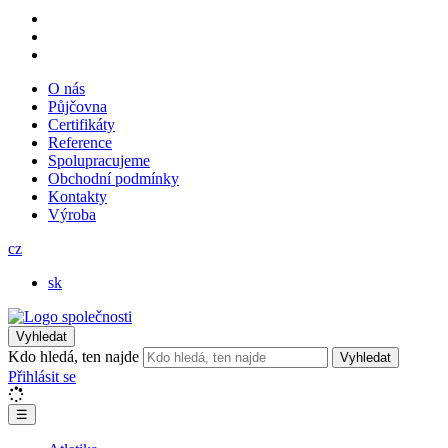
O nás
Půjčovna
Certifikáty
Reference
Spolupracujeme
Obchodní podmínky
Kontakty
Výroba
cz
sk
Vyhledat
Kdo hledá, ten najde
Vyhledat
Přihlásit se
☰