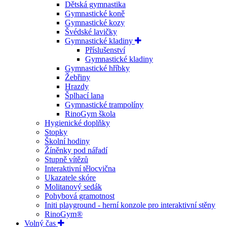
Dětská gymnastika
Gymnastické koně
Gymnastické kozy
Švédské lavičky
Gymnastické kladiny
Příslušenství
Gymnastické kladiny
Gymnastické hříbky
Žebřiny
Hrazdy
Šplhací lana
Gymnastické trampolíny
RinoGym škola
Hygienické doplňky
Stopky
Školní hodiny
Žíněnky pod nářadí
Stupně vítězů
Interaktivní tělocvična
Ukazatele skóre
Molitanový sedák
Pohybová gramotnost
Initi playground - herní konzole pro interaktivní stěny
RinoGym®
Volný čas