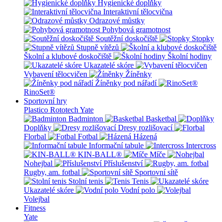
Hygienické doplňky
Interaktivní tělocvična
Odrazové můstky
Pohybová gramotnost
Soutěžní doskočiště
Stopky
Stupně vítězů
Školní a klubové doskočiště
Školní hodiny
Ukazatelé skóre
Vybavení tělocvičen
Žíněnky
Žíněnky pod nářadí
RinoSet®
Sportovní hry
Plastico Rototech
Yate
Badminton
Basketbal
Doplňky
Dresy rozlišovací
Florbal
Fotbal
Házená
Informační tabule
Intercross
KIN-BALL®
Míče
Nohejbal
Příslušenství
Rugby, am. fotbal
Sportovní sítě
Stolní tenis
Tenis
Ukazatelé skóre
Vodní polo
Volejbal
Fitness
Yate