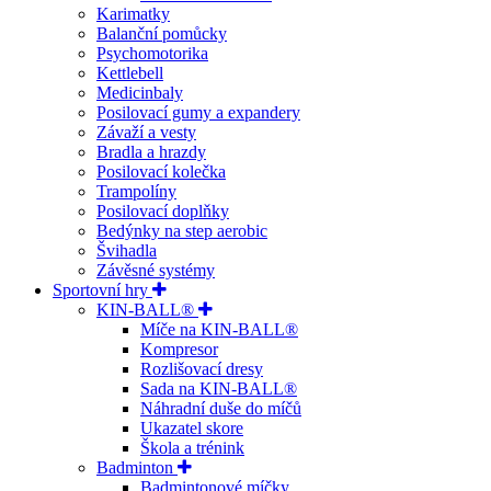
Karimatky
Balanční pomůcky
Psychomotorika
Kettlebell
Medicinbaly
Posilovací gumy a expandery
Závaží a vesty
Bradla a hrazdy
Posilovací kolečka
Trampolíny
Posilovací doplňky
Bedýnky na step aerobic
Švihadla
Závěsné systémy
Sportovní hry
KIN-BALL®
Míče na KIN-BALL®
Kompresor
Rozlišovací dresy
Sada na KIN-BALL®
Náhradní duše do míčů
Ukazatel skore
Škola a trénink
Badminton
Badmintonové míčky