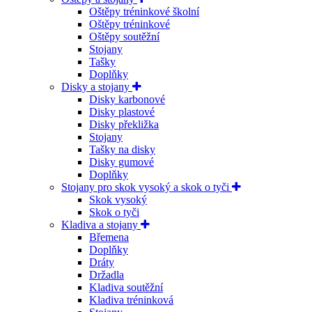
Oštěpy tréninkové školní
Oštěpy tréninkové
Oštěpy soutěžní
Stojany
Tašky
Doplňky
Disky a stojany
Disky karbonové
Disky plastové
Disky překližka
Stojany
Tašky na disky
Disky gumové
Doplňky
Stojany pro skok vysoký a skok o tyči
Skok vysoký
Skok o tyči
Kladiva a stojany
Břemena
Doplňky
Dráty
Držadla
Kladiva soutěžní
Kladiva tréninková