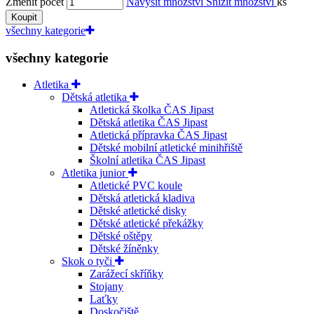
Změnit počet
Navýšit množství
Snížit množství
ks
Koupit
všechny kategorie
všechny kategorie
Atletika
Dětská atletika
Atletická školka ČAS Jipast
Dětská atletika ČAS Jipast
Atletická přípravka ČAS Jipast
Dětské mobilní atletické minihřiště
Školní atletika ČAS Jipast
Atletika junior
Atletické PVC koule
Dětská atletická kladiva
Dětské atletické disky
Dětské atletické překážky
Dětské oštěpy
Dětské žíněnky
Skok o tyči
Zarážecí skříňky
Stojany
Laťky
Doskočiště