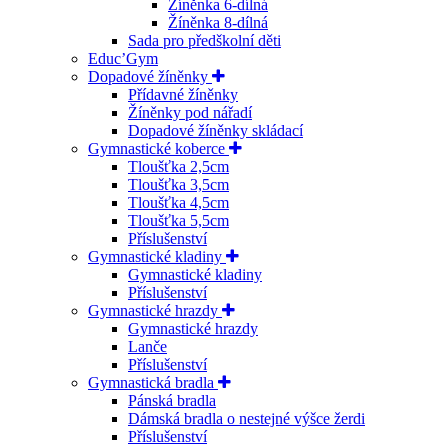
Žíněnka 6-dílná
Žíněnka 8-dílná
Sada pro předškolní děti
Educ’Gym
Dopadové žíněnky
Přídavné žíněnky
Žíněnky pod nářadí
Dopadové žíněnky skládací
Gymnastické koberce
Tloušťka 2,5cm
Tloušťka 3,5cm
Tloušťka 4,5cm
Tloušťka 5,5cm
Příslušenství
Gymnastické kladiny
Gymnastické kladiny
Příslušenství
Gymnastické hrazdy
Gymnastické hrazdy
Lanče
Příslušenství
Gymnastická bradla
Pánská bradla
Dámská bradla o nestejné výšce žerdi
Příslušenství