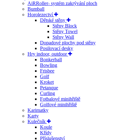
AiRRoller- systém zakrývání ploch
Bumball
Horolezectví
Dětské stěny
Stěny Block
Stěny Towel
Stěny Wall
Dopadové plochy pod stěny
Posilovací desky
Hry indoor, outdoor
Bonkerball
Bowling
Frisbee
Golf
Kroket
Petanque
Curling
Fotbalové minihřiště
Golfové minihřiště
Karimatky
Karty
Kulečník
Koule
Křídy
Příslušenství