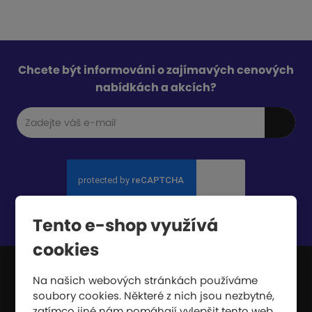
Chcete být informováni o zajímavých cenových
nabídkách a akcích?
Souhlasím se
zpracováním osobních údajů
.
Tento e-shop využívá
cookies
Na našich webových stránkách používáme
JIPAST a.s.
soubory cookies. Některé z nich jsou nezbytné,
zatímco jiné nám pomáhají vylepšit tento web