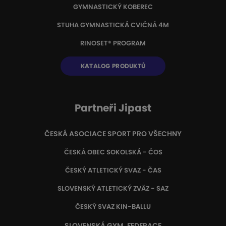
GYMNASTICKÝ KOBEREC
STUHA GYMNASTICKÁ CVIČNÁ 4M
RINOSET® PROGRAM
KATALOG PRODUKTŮ
Partneři Jipast
ČESKÁ ASOCIACE SPORT PRO VŠECHNY
ČESKÁ OBEC SOKOLSKÁ - ČOS
ČESKÝ ATLETICKÝ SVAZ - ČAS
SLOVENSKÝ ATLETICKÝ ZVÄZ
- SAZ
ČESKÝ SVAZ KIN-BALLU
SLOVENSKÁ GYM. FEDERACE