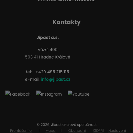
Kontakty
Jipast a.s.
Vážní 400
503 41 Hradec Králové
tel:
+420
495 215 115
e-mail:
info@jipast.cz
© 2026, Jipast akciová společnost
Prohlášení o
|
Mapa
|
Obchodní
|
GDPR
|
Nastavení