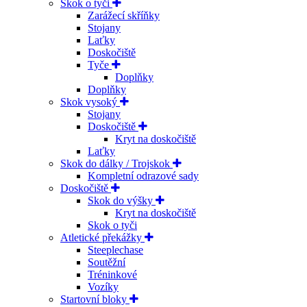
Skok o tyči
Zarážecí skříňky
Stojany
Laťky
Doskočiště
Tyče
Doplňky
Doplňky
Skok vysoký
Stojany
Doskočiště
Kryt na doskočiště
Laťky
Skok do dálky / Trojskok
Kompletní odrazové sady
Doskočiště
Skok do výšky
Kryt na doskočiště
Skok o tyči
Atletické překážky
Steeplechase
Soutěžní
Tréninkové
Vozíky
Startovní bloky