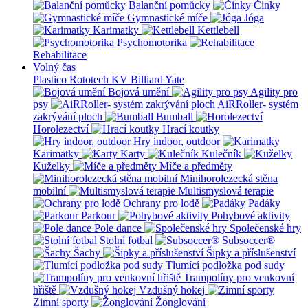
Balanční pomůcky
Činky
Gymnastické míče
Jóga
Karimatky
Kettlebell
Psychomotorika
Rehabilitace
Volný čas
Plastico Rototech
KV Billiard
Yate
Bojová umění
Agility pro
psy
AiRRoller- systém
zakrývání ploch
Bumball
Horolezectví
Hrací koutky
Hry indoor, outdoor
Karimatky
Karty
Kulečník
Kuželky
Míče a předměty
Minihorolezecká stěna
mobilní
Multismyslová terapie
Ochrany pro lodě
Padáky
Parkour
Pohybové aktivity
Pole dance
Společenské hry
Stolní fotbal
Subsoccer®
Šachy
Šipky a příslušenství
Tlumící podložka pod sudy
Trampolíny pro venkovní
hřiště
Vzdušný hokej
Zimní sporty
Žonglování