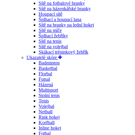
Sítě na fotbalové branky
Sítě na házenkářské branky
Houpací sítě
Šplhací a houpací lana
Sítě na branky na lední hokej
Sítě na míče
Šplhací žebříky
Sítě na tenis
Sítě na volejbal
Skákací tréninkový žebřík
Ukazatelé skóre
Badminton
Basketbal
Florbal
Futsal
Házená
Multisport
Stolní tenis
Tenis
Volejbal
Netball
Rink hokej
Korfball
Inline hokej
Fotbal