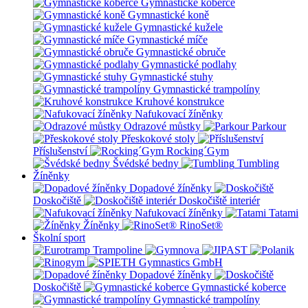
Gymnastické koberce
Gymnastické koně
Gymnastické kužele
Gymnastické míče
Gymnastické obruče
Gymnastické podlahy
Gymnastické stuhy
Gymnastické trampolíny
Kruhové konstrukce
Nafukovací žíněnky
Odrazové můstky
Parkour
Přeskokové stoly
Příslušenství
Rocking´Gym
Švédské bedny
Tumbling
Žíněnky
Dopadové žíněnky
Doskočiště
Doskočiště interiér
Nafukovací žíněnky
Tatami
Žíněnky
RinoSet®
Školní sport
Dopadové žíněnky
Doskočiště
Gymnastické koberce
Gymnastické trampolíny