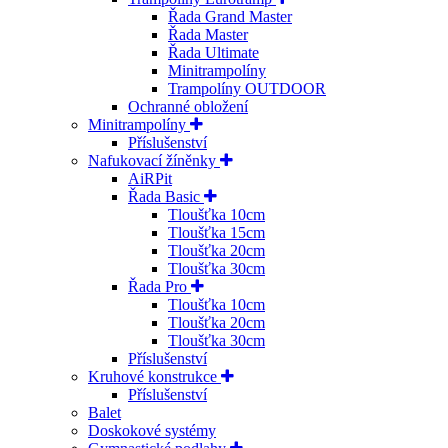
Řada Grand Master
Řada Master
Řada Ultimate
Minitrampolíny
Trampolíny OUTDOOR
Ochranné obložení
Minitrampolíny
Příslušenství
Nafukovací žíněnky
AiRPit
Řada Basic
Tloušťka 10cm
Tloušťka 15cm
Tloušťka 20cm
Tloušťka 30cm
Řada Pro
Tloušťka 10cm
Tloušťka 20cm
Tloušťka 30cm
Příslušenství
Kruhové konstrukce
Příslušenství
Balet
Doskokové systémy