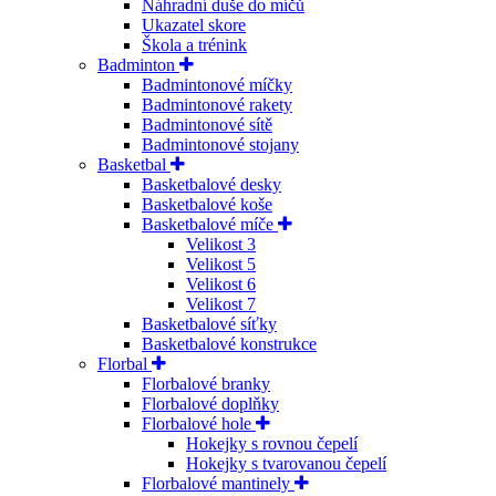
Náhradní duše do míčů
Ukazatel skore
Škola a trénink
Badminton
Badmintonové míčky
Badmintonové rakety
Badmintonové sítě
Badmintonové stojany
Basketbal
Basketbalové desky
Basketbalové koše
Basketbalové míče
Velikost 3
Velikost 5
Velikost 6
Velikost 7
Basketbalové síťky
Basketbalové konstrukce
Florbal
Florbalové branky
Florbalové doplňky
Florbalové hole
Hokejky s rovnou čepelí
Hokejky s tvarovanou čepelí
Florbalové mantinely