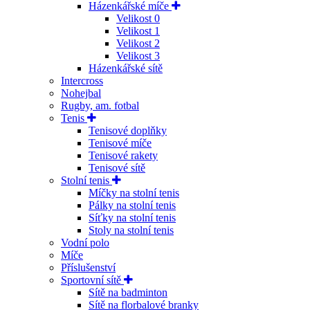
Házenkářské míče
Velikost 0
Velikost 1
Velikost 2
Velikost 3
Házenkářské sítě
Intercross
Nohejbal
Rugby, am. fotbal
Tenis
Tenisové doplňky
Tenisové míče
Tenisové rakety
Tenisové sítě
Stolní tenis
Míčky na stolní tenis
Pálky na stolní tenis
Síťky na stolní tenis
Stoly na stolní tenis
Vodní polo
Míče
Příslušenství
Sportovní sítě
Sítě na badminton
Sítě na florbalové branky