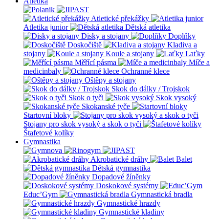
Atletika
Atletické překážky
Atletika junior
Dětská atletika
Disky a stojany
Doplňky
Doskočiště
Kladiva a
stojany
Koule a stojany
Laťky
Měřící pásma
Míče a
medicinbaly
Ochranné klece
Oštěpy a stojany
Skok do dálky / Trojskok
Skok o tyči
Skok vysoký
Skokanské tyče
Startovní bloky
Stojany pro skok vysoký a skok o tyči
Štafetové kolíky
Gymnastika
Akrobatické dráhy
Balet
Dětská gymnastika
Dopadové žíněnky
Doskokové systémy
Educ’Gym
Gymnastická bradla
Gymnastické hrazdy
Gymnastické kladiny