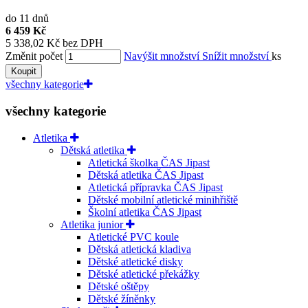
do 11 dnů
6 459 Kč
5 338,02 Kč bez DPH
Změnit počet
Navýšit množství
Snížit množství
ks
Koupit
všechny kategorie
všechny kategorie
Atletika
Dětská atletika
Atletická školka ČAS Jipast
Dětská atletika ČAS Jipast
Atletická přípravka ČAS Jipast
Dětské mobilní atletické minihřiště
Školní atletika ČAS Jipast
Atletika junior
Atletické PVC koule
Dětská atletická kladiva
Dětské atletické disky
Dětské atletické překážky
Dětské oštěpy
Dětské žíněnky