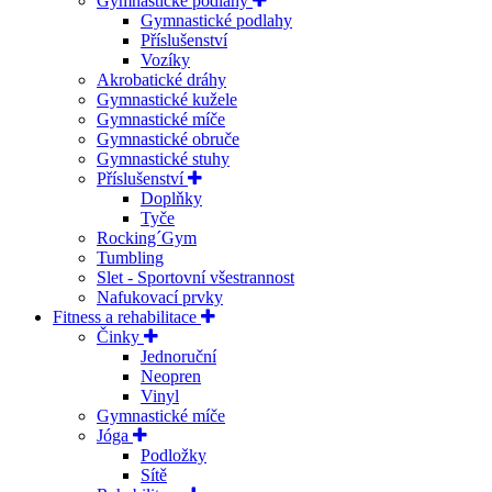
Gymnastické podlahy
Gymnastické podlahy
Příslušenství
Vozíky
Akrobatické dráhy
Gymnastické kužele
Gymnastické míče
Gymnastické obruče
Gymnastické stuhy
Příslušenství
Doplňky
Tyče
Rocking´Gym
Tumbling
Slet - Sportovní všestrannost
Nafukovací prvky
Fitness a rehabilitace
Činky
Jednoruční
Neopren
Vinyl
Gymnastické míče
Jóga
Podložky
Sítě