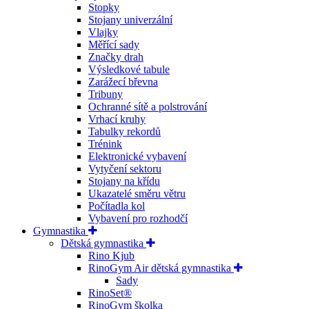
Stopky
Stojany univerzální
Vlajky
Měřící sady
Značky drah
Výsledkové tabule
Zarážecí břevna
Tribuny
Ochranné sítě a polstrování
Vrhací kruhy
Tabulky rekordů
Trénink
Elektronické vybavení
Vytyčení sektoru
Stojany na křídu
Ukazatelé směru větru
Počítadla kol
Vybavení pro rozhodčí
Gymnastika
Dětská gymnastika
Rino Kjub
RinoGym Air dětská gymnastika
Sady
RinoSet®
RinoGym školka