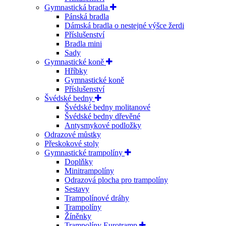
Gymnastická bradla
Pánská bradla
Dámská bradla o nestejné výšce žerdi
Příslušenství
Bradla mini
Sady
Gymnastické koně
Hříbky
Gymnastické koně
Příslušenství
Švédské bedny
Švédské bedny molitanové
Švédské bedny dřevěné
Antysmykové podložky
Odrazové můstky
Přeskokové stoly
Gymnastické trampolíny
Doplňky
Minitrampolíny
Odrazová plocha pro trampolíny
Sestavy
Trampolínové dráhy
Trampolíny
Žíněnky
Trampolíny Eurotramp