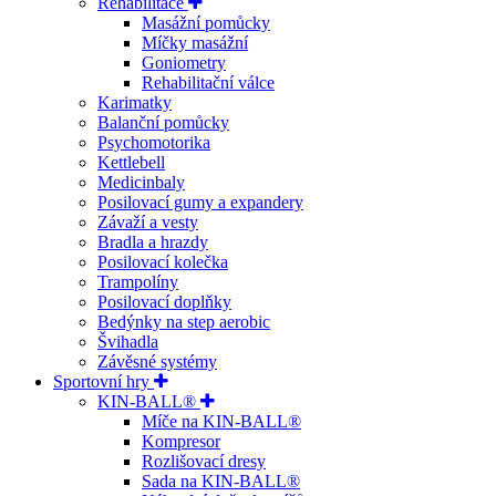
Rehabilitace
Masážní pomůcky
Míčky masážní
Goniometry
Rehabilitační válce
Karimatky
Balanční pomůcky
Psychomotorika
Kettlebell
Medicinbaly
Posilovací gumy a expandery
Závaží a vesty
Bradla a hrazdy
Posilovací kolečka
Trampolíny
Posilovací doplňky
Bedýnky na step aerobic
Švihadla
Závěsné systémy
Sportovní hry
KIN-BALL®
Míče na KIN-BALL®
Kompresor
Rozlišovací dresy
Sada na KIN-BALL®