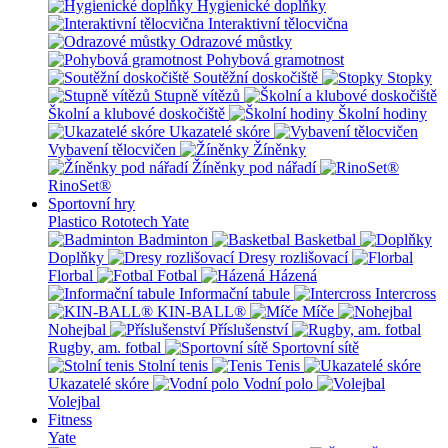
Hygienické doplňky
Interaktivní tělocvična
Odrazové můstky
Pohybová gramotnost
Soutěžní doskočiště
Stopky
Stupně vítězů
Školní a klubové doskočiště
Školní hodiny
Ukazatelé skóre
Vybavení tělocvičen
Žíněnky
Žíněnky pod nářadí
RinoSet®
Sportovní hry
Plastico Rototech
Yate
Badminton
Basketbal
Doplňky
Dresy rozlišovací
Florbal
Fotbal
Házená
Informační tabule
Intercross
KIN-BALL®
Míče
Nohejbal
Příslušenství
Rugby, am. fotbal
Sportovní sítě
Stolní tenis
Tenis
Ukazatelé skóre
Vodní polo
Volejbal
Fitness
Yate