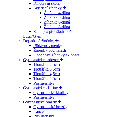
RinoGym škola
Skládací žíněnky
Žíněnka 4-dílná
Žíněnka 5-dílná
Žíněnka 6-dílná
Žíněnka 8-dílná
Sada pro předškolní děti
Educ’Gym
Dopadové žíněnky
Přídavné žíněnky
Žíněnky pod nářadí
Dopadové žíněnky skládací
Gymnastické koberce
Tloušťka 2,5cm
Tloušťka 3,5cm
Tloušťka 4,5cm
Tloušťka 5,5cm
Příslušenství
Gymnastické kladiny
Gymnastické kladiny
Příslušenství
Gymnastické hrazdy
Gymnastické hrazdy
Lanče
Příslušenství