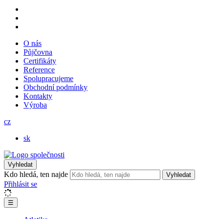
O nás
Půjčovna
Certifikáty
Reference
Spolupracujeme
Obchodní podmínky
Kontakty
Výroba
cz
sk
Vyhledat
Kdo hledá, ten najde
Vyhledat
Přihlásit se
☰