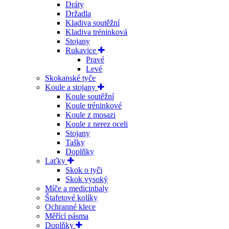
Dráty
Držadla
Kladiva soutěžní
Kladiva tréninková
Stojany
Rukavice
Pravé
Levé
Skokanské tyče
Koule a stojany
Koule soutěžní
Koule tréninkové
Koule z mosazi
Koule z nerez oceli
Stojany
Tašky
Doplňky
Laťky
Skok o tyči
Skok vysoký
Míče a medicinbaly
Štafetové kolíky
Ochranné klece
Měřící pásma
Doplňky