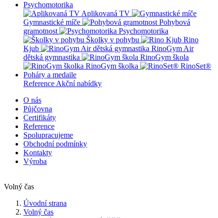
Psychomotorika
Aplikovaná TV
Gymnastické míče
Pohybová
gramotnost
Psychomotorika
Školky v pohybu
Rino
Kjub
RinoGym Air
dětská gymnastika
RinoGym škola
RinoGym školka
RinoSet®
Poháry a medaile
Reference
Akční nabídky
O nás
Půjčovna
Certifikáty
Reference
Spolupracujeme
Obchodní podmínky
Kontakty
Výroba
Volný čas
Úvodní strana
Volný čas