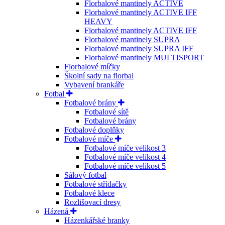
Florbalové mantinely ACTIVE
Florbalové mantinely ACTIVE IFF
HEAVY
Florbalové mantinely ACTIVE IFF
Florbalové mantinely SUPRA
Florbalové mantinely SUPRA IFF
Florbalové mantinely MULTISPORT
Florbalové míčky
Školní sady na florbal
Vybavení brankáře
Fotbal
Fotbalové brány
Fotbalové sítě
Fotbalové brány
Fotbalové doplňky
Fotbalové míče
Fotbalové míče velikost 3
Fotbalové míče velikost 4
Fotbalové míče velikost 5
Sálový fotbal
Fotbalové střídačky
Fotbalové klece
Rozlišovací dresy
Házená
Házenkářské branky