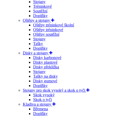
Stojany
Tréninkové
Soutěžní
Doplňky
Oštěpy a stojany
Oštěpy tréninkové školní
Oštěpy tréninkové
Oštěpy soutěžní
Stojany
Tašky
Doplňky
Disky a stojany
Disky karbonové
Disky plastové
Disky překližka
Stojany
Tašky na disky
Disky gumové
Doplňky
Stojany pro skok vysoký a skok o tyči
Skok vysoký
Skok o tyči
Kladiva a stojany
Břemena
Doplňky