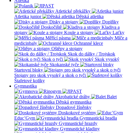
Atletika
Atletické překážky
Atletika junior
Dětská atletika
Disky a stojany
Doplňky
Doskočiště
Kladiva a
stojany
Koule a stojany
Laťky
Měřící pásma
Míče a
medicinbaly
Ochranné klece
Oštěpy a stojany
Skok do dálky / Trojskok
Skok o tyči
Skok vysoký
Skokanské tyče
Startovní bloky
Stojany pro skok vysoký a skok o tyči
Štafetové kolíky
Gymnastika
Akrobatické dráhy
Balet
Dětská gymnastika
Dopadové žíněnky
Doskokové systémy
Educ’Gym
Gymnastická bradla
Gymnastické hrazdy
Gymnastické kladiny