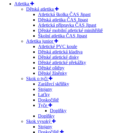
Atletika
Dětská atletika
Atletická školka ČAS Jipast
Dětská atletika ČAS Jipast
Atletická přípravka ČAS Jipast
Dětské mobilní atletické minihřiště
Školní atletika ČAS Jipast
Atletika junior
Atletické PVC koule
Dětská atletická kladiva
Dětské atletické disky
Dětské atletické překážky
Dětské oštěpy
Dětské žíněnky
Skok o tyči
Zarážecí skříňky
Stojany
Laťky
Doskočiště
Tyče
Doplňky
Doplňky
Skok vysoký
Stojany
Doskočiště