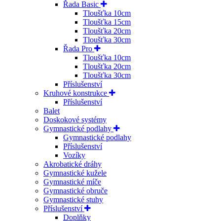
Řada Basic
Tloušťka 10cm
Tloušťka 15cm
Tloušťka 20cm
Tloušťka 30cm
Řada Pro
Tloušťka 10cm
Tloušťka 20cm
Tloušťka 30cm
Příslušenství
Kruhové konstrukce
Příslušenství
Balet
Doskokové systémy
Gymnastické podlahy
Gymnastické podlahy
Příslušenství
Vozíky
Akrobatické dráhy
Gymnastické kužele
Gymnastické míče
Gymnastické obruče
Gymnastické stuhy
Příslušenství
Doplňky