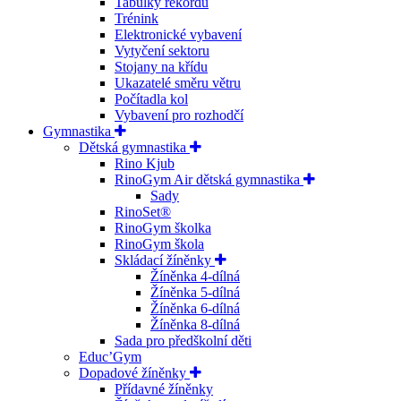
Tabulky rekordů
Trénink
Elektronické vybavení
Vytyčení sektoru
Stojany na křídu
Ukazatelé směru větru
Počítadla kol
Vybavení pro rozhodčí
Gymnastika
Dětská gymnastika
Rino Kjub
RinoGym Air dětská gymnastika
Sady
RinoSet®
RinoGym školka
RinoGym škola
Skládací žíněnky
Žíněnka 4-dílná
Žíněnka 5-dílná
Žíněnka 6-dílná
Žíněnka 8-dílná
Sada pro předškolní děti
Educ’Gym
Dopadové žíněnky
Přídavné žíněnky