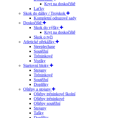
Kryt na doskočiště
Laťky
Skok do dálky / Trojskok
Kompletní odrazové sady
Doskočiště
Skok do výšky
Kryt na doskočiště
Skok o tyči
Atletické překážky
Steeplechase
Soutěžní
Tréninkové
Vozíky
Startovní bloky
Stojany
Tréninkové
Soutěžní
Doplňky
Oštěpy a stojany
Oštěpy tréninkové školní
Oštěpy tréninkové
Oštěpy soutěžní
Stojany
Tašky
Doplňky