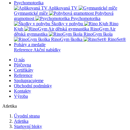
Psychomotorika
Aplikovaná TV
Gymnastické míče
Pohybová
gramotnost
Psychomotorika
Školky v pohybu
Rino
Kjub
RinoGym Air
dětská gymnastika
RinoGym škola
RinoGym školka
RinoSet®
Poháry a medaile
Reference
Akční nabídky
O nás
Půjčovna
Certifikáty
Reference
Spolupracujeme
Obchodní podmínky
Kontakty
Výroba
Atletika
Úvodní strana
Atletika
Startovní bloky