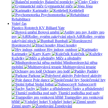
Balanční pomůcky
Činky
Gymnastické míče
Jóga
Karimatky
Kettlebell
Psychomotorika
Rehabilitace
Volný čas
Plastico Rototech
KV Billiard
Yate
Bojová umění
Agility pro
psy
AiRRoller- systém
zakrývání ploch
Bumball
Horolezectví
Hrací koutky
Hry indoor, outdoor
Karimatky
Karty
Kulečník
Kuželky
Míče a předměty
Minihorolezecká stěna
mobilní
Multismyslová terapie
Ochrany pro lodě
Padáky
Parkour
Pohybové aktivity
Pole dance
Společenské hry
Stolní fotbal
Subsoccer®
Šachy
Šipky a příslušenství
Tlumící podložka pod sudy
Trampolíny pro venkovní
hřiště
Vzdušný hokej
Zimní sporty
Žonglování