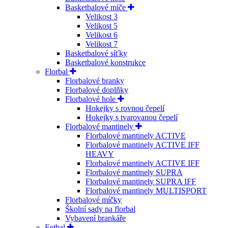
Basketbalové míče
Velikost 3
Velikost 5
Velikost 6
Velikost 7
Basketbalové síťky
Basketbalové konstrukce
Florbal
Florbalové branky
Florbalové doplňky
Florbalové hole
Hokejky s rovnou čepelí
Hokejky s tvarovanou čepelí
Florbalové mantinely
Florbalové mantinely ACTIVE
Florbalové mantinely ACTIVE IFF
HEAVY
Florbalové mantinely ACTIVE IFF
Florbalové mantinely SUPRA
Florbalové mantinely SUPRA IFF
Florbalové mantinely MULTISPORT
Florbalové míčky
Školní sady na florbal
Vybavení brankáře
Fotbal