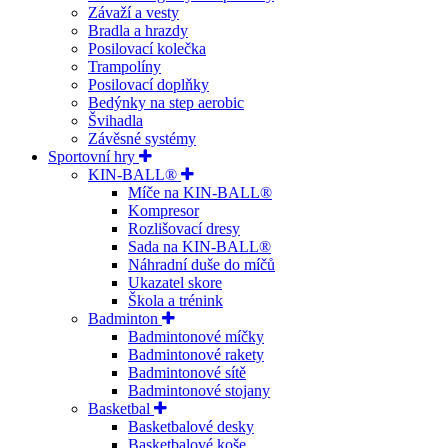
Závaží a vesty
Bradla a hrazdy
Posilovací kolečka
Trampolíny
Posilovací doplňky
Bedýnky na step aerobic
Švihadla
Závěsné systémy
Sportovní hry
KIN-BALL®
Míče na KIN-BALL®
Kompresor
Rozlišovací dresy
Sada na KIN-BALL®
Náhradní duše do míčů
Ukazatel skore
Škola a trénink
Badminton
Badmintonové míčky
Badmintonové rakety
Badmintonové sítě
Badmintonové stojany
Basketbal
Basketbalové desky
Basketbalové koše