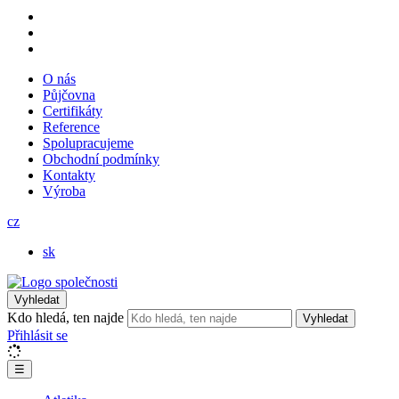
O nás
Půjčovna
Certifikáty
Reference
Spolupracujeme
Obchodní podmínky
Kontakty
Výroba
cz
sk
Vyhledat
Kdo hledá, ten najde
Vyhledat
Přihlásit se
☰