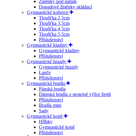
Žíněnky pod nářadí
Dopadové žíněnky skládací
Gymnastické koberce
Tloušťka 2,5cm
Tloušťka 3,5cm
Tloušťka 4,5cm
Tloušťka 5,5cm
Příslušenství
Gymnastické kladiny
Gymnastické kladiny
Příslušenství
Gymnastické hrazdy
Gymnastické hrazdy
Lanče
Příslušenství
Gymnastická bradla
Pánská bradla
Dámská bradla o nestejné výšce žerdi
Příslušenství
Bradla mini
Sady
Gymnastické koně
Hříbky
Gymnastické koně
Příslušenství