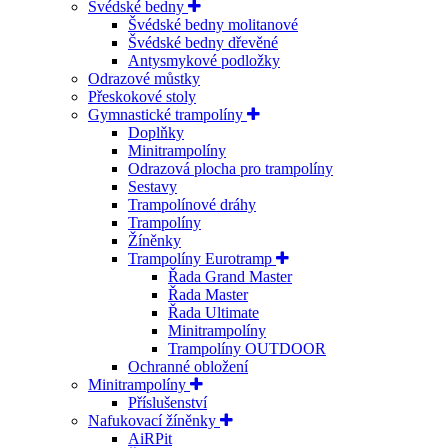
Švédské bedny
Švédské bedny molitanové
Švédské bedny dřevěné
Antysmykové podložky
Odrazové můstky
Přeskokové stoly
Gymnastické trampolíny
Doplňky
Minitrampolíny
Odrazová plocha pro trampolíny
Sestavy
Trampolínové dráhy
Trampolíny
Žíněnky
Trampolíny Eurotramp
Řada Grand Master
Řada Master
Řada Ultimate
Minitrampolíny
Trampolíny OUTDOOR
Ochranné obložení
Minitrampolíny
Příslušenství
Nafukovací žíněnky
AiRPit