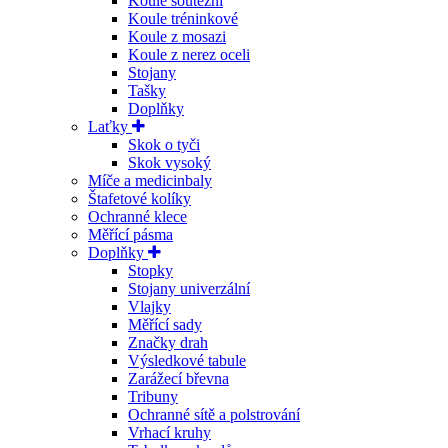
Koule soutěžní
Koule tréninkové
Koule z mosazi
Koule z nerez oceli
Stojany
Tašky
Doplňky
Laťky
Skok o tyči
Skok vysoký
Míče a medicinbaly
Štafetové kolíky
Ochranné klece
Měřící pásma
Doplňky
Stopky
Stojany univerzální
Vlajky
Měřící sady
Značky drah
Výsledkové tabule
Zarážecí břevna
Tribuny
Ochranné sítě a polstrování
Vrhací kruhy