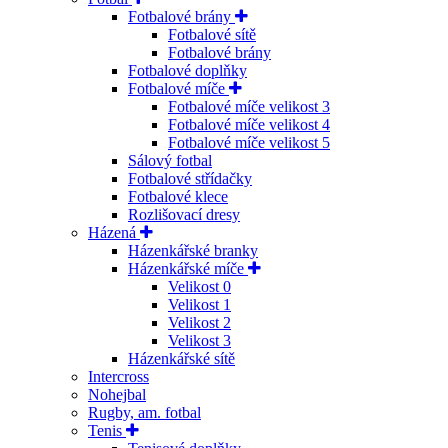
Fotbalové brány
Fotbalové sítě
Fotbalové brány
Fotbalové doplňky
Fotbalové míče
Fotbalové míče velikost 3
Fotbalové míče velikost 4
Fotbalové míče velikost 5
Sálový fotbal
Fotbalové střídačky
Fotbalové klece
Rozlišovací dresy
Házená
Házenkářské branky
Házenkářské míče
Velikost 0
Velikost 1
Velikost 2
Velikost 3
Házenkářské sítě
Intercross
Nohejbal
Rugby, am. fotbal
Tenis