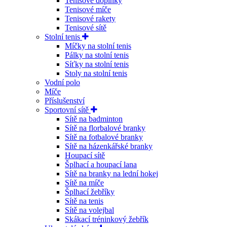
Tenisové doplňky
Tenisové míče
Tenisové rakety
Tenisové sítě
Stolní tenis
Míčky na stolní tenis
Pálky na stolní tenis
Síťky na stolní tenis
Stoly na stolní tenis
Vodní polo
Míče
Příslušenství
Sportovní sítě
Sítě na badminton
Sítě na florbalové branky
Sítě na fotbalové branky
Sítě na házenkářské branky
Houpací sítě
Šplhací a houpací lana
Sítě na branky na lední hokej
Sítě na míče
Šplhací žebříky
Sítě na tenis
Sítě na volejbal
Skákací tréninkový žebřík