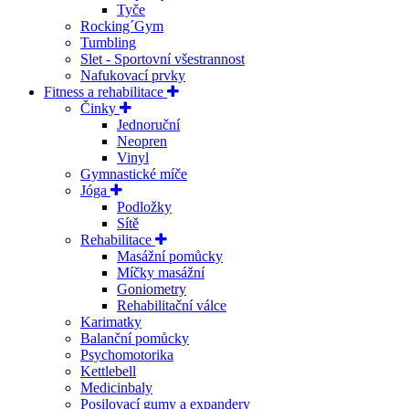
Tyče
Rocking´Gym
Tumbling
Slet - Sportovní všestrannost
Nafukovací prvky
Fitness a rehabilitace
Činky
Jednoruční
Neopren
Vinyl
Gymnastické míče
Jóga
Podložky
Sítě
Rehabilitace
Masážní pomůcky
Míčky masážní
Goniometry
Rehabilitační válce
Karimatky
Balanční pomůcky
Psychomotorika
Kettlebell
Medicinbaly
Posilovací gumy a expandery