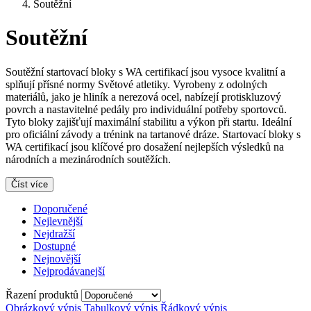
Soutěžní
Soutěžní
Soutěžní startovací bloky s WA certifikací jsou vysoce kvalitní a
splňují přísné normy Světové atletiky. Vyrobeny z odolných
materiálů, jako je hliník a nerezová ocel, nabízejí protiskluzový
povrch a nastavitelné pedály pro individuální potřeby sportovců.
Tyto bloky zajišťují maximální stabilitu a výkon při startu. Ideální
pro oficiální závody a trénink na tartanové dráze. Startovací bloky s
WA certifikací jsou klíčové pro dosažení nejlepších výsledků na
národních a mezinárodních soutěžích.
Číst více
Doporučené
Nejlevnější
Nejdražší
Dostupné
Nejnovější
Nejprodávanejší
Řazení produktů
Obrázkový výpis
Tabulkový výpis
Řádkový výpis