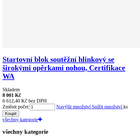
Startovní blok soutěžní hlinkový se
širokými opěrkami nohou, Certifikace
WA
Skladem
8 001 Kč
6 612,40 Kč bez DPH
Změnit počet
Navýšit množství
Snížit množství
ks
Koupit
všechny kategorie
všechny kategorie