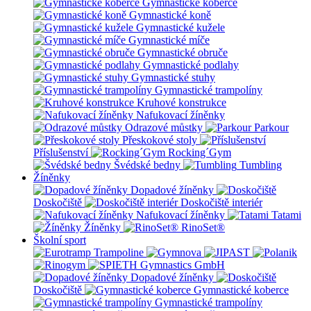
Gymnastické koberce
Gymnastické koně
Gymnastické kužele
Gymnastické míče
Gymnastické obruče
Gymnastické podlahy
Gymnastické stuhy
Gymnastické trampolíny
Kruhové konstrukce
Nafukovací žíněnky
Odrazové můstky
Parkour
Přeskokové stoly
Příslušenství
Rocking´Gym
Švédské bedny
Tumbling
Žíněnky
Dopadové žíněnky
Doskočiště
Doskočiště interiér
Nafukovací žíněnky
Tatami
Žíněnky
RinoSet®
Školní sport
Dopadové žíněnky
Doskočiště
Gymnastické koberce
Gymnastické trampolíny