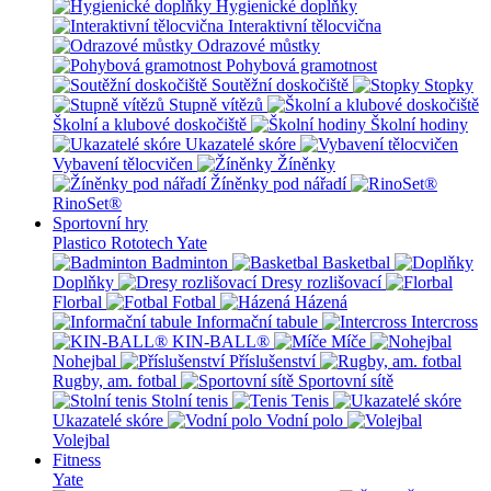
Hygienické doplňky
Interaktivní tělocvična
Odrazové můstky
Pohybová gramotnost
Soutěžní doskočiště
Stopky
Stupně vítězů
Školní a klubové doskočiště
Školní hodiny
Ukazatelé skóre
Vybavení tělocvičen
Žíněnky
Žíněnky pod nářadí
RinoSet®
Sportovní hry
Plastico Rototech
Yate
Badminton
Basketbal
Doplňky
Dresy rozlišovací
Florbal
Fotbal
Házená
Informační tabule
Intercross
KIN-BALL®
Míče
Nohejbal
Příslušenství
Rugby, am. fotbal
Sportovní sítě
Stolní tenis
Tenis
Ukazatelé skóre
Vodní polo
Volejbal
Fitness
Yate