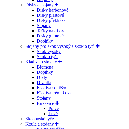
Disky a stojany
Disky karbonové
Disky plastové
Disky překližka
Stojany
Tašky na disky
Disky gumové
Doplňky
Stojany pro skok vysoký a skok o tyči
Skok vysoký
Skok o tyči
Kladiva a stojany
Břemena
Doplňky
Dráty
Držadla
Kladiva soutěžní
Kladiva tréninková
Stojany
Rukavice
Pravé
Levé
Skokanské tyče
Koule a stojany