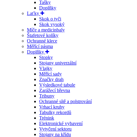
Tašky
Doplňky
Laťky
Skok o tyči
Skok vysoký
Míče a medicinbaly
Štafetové kolíky
Ochranné klece
Měřící pásma
Doplňky
Stopky
Stojany univerzální
Vlajky
Měřící sady
Značky drah
Výsledkové tabule
Zarážecí břevna
Tribuny
Ochranné sítě a polstrování
Vrhací kruhy
Tabulky rekordů
Trénink
Elektronické vybavení
Vytyčení sektoru
Stojany na křídu