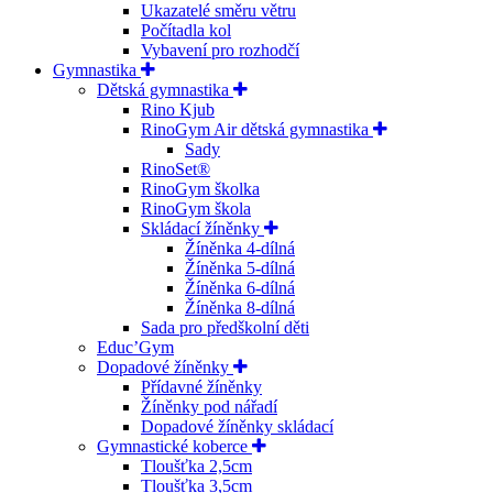
Ukazatelé směru větru
Počítadla kol
Vybavení pro rozhodčí
Gymnastika
Dětská gymnastika
Rino Kjub
RinoGym Air dětská gymnastika
Sady
RinoSet®
RinoGym školka
RinoGym škola
Skládací žíněnky
Žíněnka 4-dílná
Žíněnka 5-dílná
Žíněnka 6-dílná
Žíněnka 8-dílná
Sada pro předškolní děti
Educ’Gym
Dopadové žíněnky
Přídavné žíněnky
Žíněnky pod nářadí
Dopadové žíněnky skládací
Gymnastické koberce
Tloušťka 2,5cm
Tloušťka 3,5cm