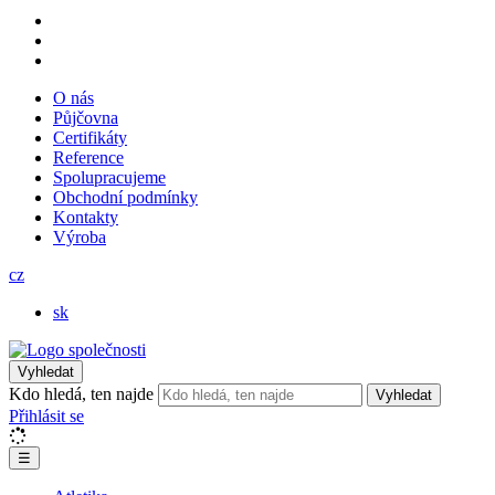
O nás
Půjčovna
Certifikáty
Reference
Spolupracujeme
Obchodní podmínky
Kontakty
Výroba
cz
sk
Vyhledat
Kdo hledá, ten najde
Vyhledat
Přihlásit se
☰