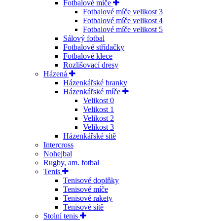
Fotbalové míče
Fotbalové míče velikost 3
Fotbalové míče velikost 4
Fotbalové míče velikost 5
Sálový fotbal
Fotbalové střídačky
Fotbalové klece
Rozlišovací dresy
Házená
Házenkářské branky
Házenkářské míče
Velikost 0
Velikost 1
Velikost 2
Velikost 3
Házenkářské sítě
Intercross
Nohejbal
Rugby, am. fotbal
Tenis
Tenisové doplňky
Tenisové míče
Tenisové rakety
Tenisové sítě
Stolní tenis