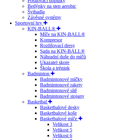
Posilovací doplňky
Bedýnky na step aerobic
Švihadla
Závěsné systémy
Sportovní hry
KIN-BALL®
Míče na KIN-BALL®
Kompresor
Rozlišovací dresy
Sada na KIN-BALL®
Náhradní duše do míčů
Ukazatel skore
Škola a trénink
Badminton
Badmintonové míčky
Badmintonové rakety
Badmintonové sítě
Badmintonové stojany
Basketbal
Basketbalové desky
Basketbalové koše
Basketbalové míče
Velikost 3
Velikost 5
Velikost 6