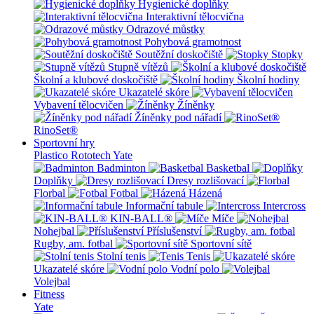
Hygienické doplňky
Interaktivní tělocvična
Odrazové můstky
Pohybová gramotnost
Soutěžní doskočiště
Stopky
Stupně vítězů
Školní a klubové doskočiště
Školní hodiny
Ukazatelé skóre
Vybavení tělocvičen
Žíněnky
Žíněnky pod nářadí
RinoSet®
Sportovní hry
Plastico Rototech
Yate
Badminton
Basketbal
Doplňky
Dresy rozlišovací
Florbal
Fotbal
Házená
Informační tabule
Intercross
KIN-BALL®
Míče
Nohejbal
Příslušenství
Rugby, am. fotbal
Sportovní sítě
Stolní tenis
Tenis
Ukazatelé skóre
Vodní polo
Volejbal
Fitness
Yate