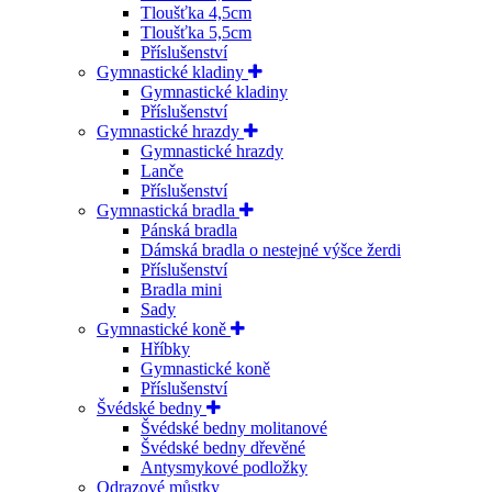
Tloušťka 4,5cm
Tloušťka 5,5cm
Příslušenství
Gymnastické kladiny
Gymnastické kladiny
Příslušenství
Gymnastické hrazdy
Gymnastické hrazdy
Lanče
Příslušenství
Gymnastická bradla
Pánská bradla
Dámská bradla o nestejné výšce žerdi
Příslušenství
Bradla mini
Sady
Gymnastické koně
Hříbky
Gymnastické koně
Příslušenství
Švédské bedny
Švédské bedny molitanové
Švédské bedny dřevěné
Antysmykové podložky
Odrazové můstky