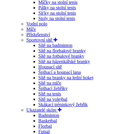
Míčky na stolní tenis
Pálky na stolní tenis
Síťky na stolní tenis
Stoly na stolní tenis
Vodní polo
Míče
Příslušenství
Sportovní sítě
Sítě na badminton
Sítě na florbalové branky
Sítě na fotbalové branky
Sítě na házenkářské branky
Houpací sítě
Šplhací a houpací lana
Sítě na branky na lední hokej
Sítě na míče
Šplhací žebříky
Sítě na tenis
Sítě na volejbal
Skákací tréninkový žebřík
Ukazatelé skóre
Badminton
Basketbal
Florbal
Futsal