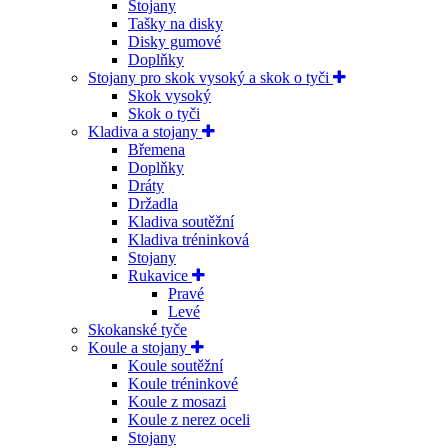
Stojany
Tašky na disky
Disky gumové
Doplňky
Stojany pro skok vysoký a skok o tyči
Skok vysoký
Skok o tyči
Kladiva a stojany
Břemena
Doplňky
Dráty
Držadla
Kladiva soutěžní
Kladiva tréninková
Stojany
Rukavice
Pravé
Levé
Skokanské tyče
Koule a stojany
Koule soutěžní
Koule tréninkové
Koule z mosazi
Koule z nerez oceli
Stojany