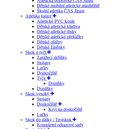
Atletická přípravka ČAS Jipast
Dětské mobilní atletické minihřiště
Školní atletika ČAS Jipast
Atletika junior
Atletické PVC koule
Dětská atletická kladiva
Dětské atletické disky
Dětské atletické překážky
Dětské oštěpy
Dětské žíněnky
Skok o tyči
Zarážecí skříňky
Stojany
Laťky
Doskočiště
Tyče
Doplňky
Doplňky
Skok vysoký
Stojany
Doskočiště
Kryt na doskočiště
Laťky
Skok do dálky / Trojskok
Kompletní odrazové sady