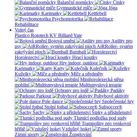
Balanční pomůcky
Činky
Gymnastické míče
Jóga
Karimatky
Kettlebell
Psychomotorika
Rehabilitace
Volný čas
Plastico Rototech
KV Billiard
Yate
Bojová umění
Agility pro
psy
AiRRoller- systém
zakrývání ploch
Bumball
Horolezectví
Hrací koutky
Hry indoor, outdoor
Karimatky
Karty
Kulečník
Kuželky
Míče a předměty
Minihorolezecká stěna
mobilní
Multismyslová terapie
Ochrany pro lodě
Padáky
Parkour
Pohybové aktivity
Pole dance
Společenské hry
Stolní fotbal
Subsoccer®
Šachy
Šipky a příslušenství
Tlumící podložka pod sudy
Trampolíny pro venkovní
hřiště
Vzdušný hokej
Zimní sporty
Žonglování