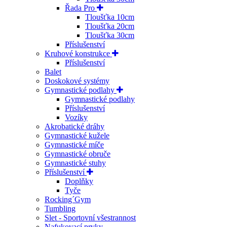
Řada Pro
Tloušťka 10cm
Tloušťka 20cm
Tloušťka 30cm
Příslušenství
Kruhové konstrukce
Příslušenství
Balet
Doskokové systémy
Gymnastické podlahy
Gymnastické podlahy
Příslušenství
Vozíky
Akrobatické dráhy
Gymnastické kužele
Gymnastické míče
Gymnastické obruče
Gymnastické stuhy
Příslušenství
Doplňky
Tyče
Rocking´Gym
Tumbling
Slet - Sportovní všestrannost
Nafukovací prvky