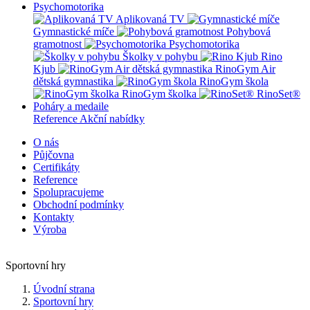
Psychomotorika
Aplikovaná TV
Gymnastické míče
Pohybová
gramotnost
Psychomotorika
Školky v pohybu
Rino
Kjub
RinoGym Air
dětská gymnastika
RinoGym škola
RinoGym školka
RinoSet®
Poháry a medaile
Reference
Akční nabídky
O nás
Půjčovna
Certifikáty
Reference
Spolupracujeme
Obchodní podmínky
Kontakty
Výroba
Sportovní hry
Úvodní strana
Sportovní hry