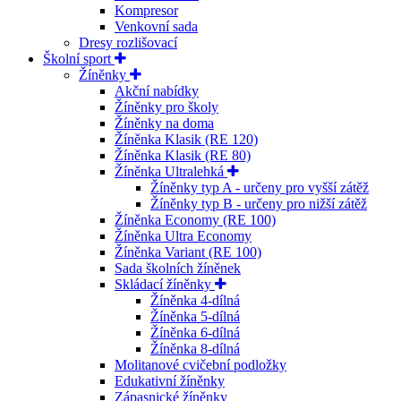
Kompresor
Venkovní sada
Dresy rozlišovací
Školní sport
Žíněnky
Akční nabídky
Žíněnky pro školy
Žíněnky na doma
Žíněnka Klasik (RE 120)
Žíněnka Klasik (RE 80)
Žíněnka Ultralehká
Žíněnky typ A - určeny pro vyšší zátěž
Žíněnky typ B - určeny pro nižší zátěž
Žíněnka Economy (RE 100)
Žíněnka Ultra Economy
Žíněnka Variant (RE 100)
Sada školních žíněnek
Skládací žíněnky
Žíněnka 4-dílná
Žíněnka 5-dílná
Žíněnka 6-dílná
Žíněnka 8-dílná
Molitanové cvičební podložky
Edukativní žíněnky
Zápasnické žíněnky