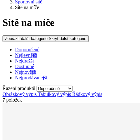
Sportovní sítě
Sítě na míče
Sítě na míče
Zobrazit další kategorie
Skrýt další kategorie
Doporučené
Nejlevnější
Nejdražší
Dostupné
Nejnovější
Nejprodávanejší
Řazení produktů
Obrázkový výpis
Tabulkový výpis
Řádkový výpis
7
položek