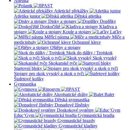
Atletika
Atletické překážky
Atletika junior
Dětská atletika
Disky a stojany
Doplňky
Doskočiště
Kladiva a
stojany
Koule a stojany
Laťky
Měřící pásma
Míče a
medicinbaly
Ochranné klece
Oštěpy a stojany
Skok do dálky / Trojskok
Skok o tyči
Skok vysoký
Skokanské tyče
Startovní bloky
Stojany pro skok vysoký a skok o tyči
Štafetové kolíky
Gymnastika
Akrobatické dráhy
Balet
Dětská gymnastika
Dopadové žíněnky
Doskokové systémy
Educ’Gym
Gymnastická bradla
Gymnastické hrazdy
Gymnastické kladiny