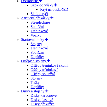
Doskočiště
Skok do výšky
Kryt na doskočiště
Skok o tyči
Atletické překážky
Steeplechase
Soutěžní
Tréninkové
Vozíky
Startovní bloky
Stojany
Tréninkové
Soutěžní
Doplňky
Oštěpy a stojany
Oštěpy tréninkové školní
Oštěpy tréninkové
Oštěpy soutěžní
Stojany
Tašky
Doplňky
Disky a stojany
Disky karbonové
Disky plastové
Disky překližka