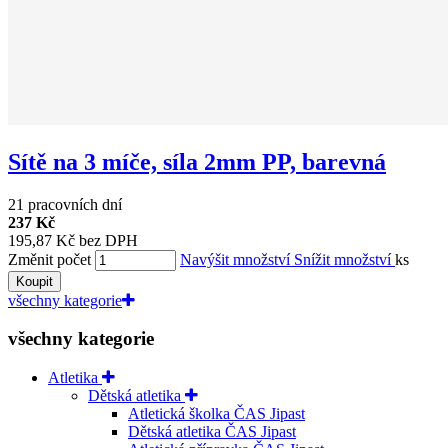
Sítě na 3 míče, síla 2mm PP, barevná
21 pracovních dní
237 Kč
195,87 Kč bez DPH
Změnit počet
Navýšit množství
Snížit množství
ks
Koupit
všechny kategorie
všechny kategorie
Atletika
Dětská atletika
Atletická školka ČAS Jipast
Dětská atletika ČAS Jipast