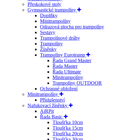
Přeskokové stoly
Gymnastické trampolíny
Doplňky
Minitrampolíny
Odrazová plocha pro trampolíny
Sestavy
Trampolínové dráhy
Trampolíny
Žíněnky
Trampolíny Eurotramp
Řada Grand Master
Řada Master
Řada Ultimate
Minitrampolíny
Trampolíny OUTDOOR
Ochranné obložení
Minitrampolíny
Příslušenství
Nafukovací žíněnky
AiRPit
Řada Basic
Tloušťka 10cm
Tloušťka 15cm
Tloušťka 20cm
Tloušťka 30cm