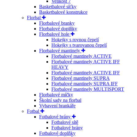
Velikost 7
Basketbalové síťky
Basketbalové konstrukce
Florbal
Florbalové branky
Florbalové doplňky
Florbalové hole
Hokejky s rovnou čepelí
Hokejky s tvarovanou čepelí
Florbalové mantinely
Florbalové mantinely ACTIVE
Florbalové mantinely ACTIVE IFF
HEAVY
Florbalové mantinely ACTIVE IFF
Florbalové mantinely SUPRA
Florbalové mantinely SUPRA IFF
Florbalové mantinely MULTISPORT
Florbalové míčky
Školní sady na florbal
Vybavení brankáře
Fotbal
Fotbalové brány
Fotbalové sítě
Fotbalové brány
Fotbalové doplňky