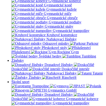
Gymnastické koberce
Gymnastické koně
Gymnastické kužele
Gymnastické míče
Gymnastické obruče
Gymnastické podlahy
Gymnastické stuhy
Gymnastické trampolíny
Kruhové konstrukce
Nafukovací žíněnky
Odrazové můstky
Parkour
Přeskokové stoly
Příslušenství
Rocking´Gym
Švédské bedny
Tumbling
Žíněnky
Dopadové žíněnky
Doskočiště
Doskočiště interiér
Nafukovací žíněnky
Tatami
Žíněnky
RinoSet®
Školní sport
Dopadové žíněnky
Doskočiště
Gymnastické koberce
Gymnastické trampolíny