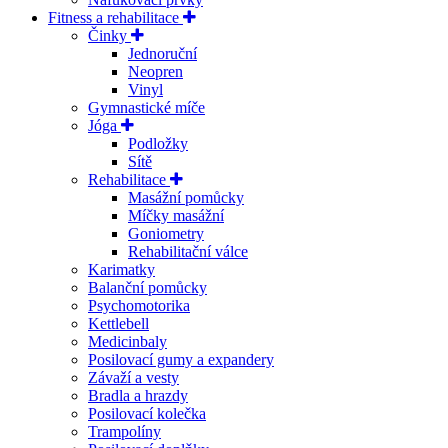
Fitness a rehabilitace
Činky
Jednoruční
Neopren
Vinyl
Gymnastické míče
Jóga
Podložky
Sítě
Rehabilitace
Masážní pomůcky
Míčky masážní
Goniometry
Rehabilitační válce
Karimatky
Balanční pomůcky
Psychomotorika
Kettlebell
Medicinbaly
Posilovací gumy a expandery
Závaží a vesty
Bradla a hrazdy
Posilovací kolečka
Trampolíny