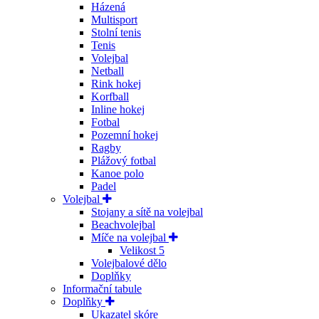
Házená
Multisport
Stolní tenis
Tenis
Volejbal
Netball
Rink hokej
Korfball
Inline hokej
Fotbal
Pozemní hokej
Ragby
Plážový fotbal
Kanoe polo
Padel
Volejbal
Stojany a sítě na volejbal
Beachvolejbal
Míče na volejbal
Velikost 5
Volejbalové dělo
Doplňky
Informační tabule
Doplňky
Ukazatel skóre