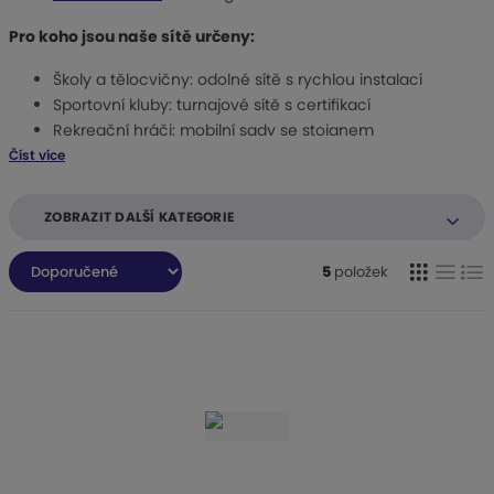
Pro koho jsou naše sítě určeny:
Školy a tělocvičny: odolné sítě s rychlou instalací
Sportovní kluby: turnajové sítě s certifikací
Rekreační hráči: mobilní sady se stojanem
Číst více
ZOBRAZIT DALŠÍ KATEGORIE
Ř
5
položek
O
T
Ř
a
z
b
a
á
e
r
b
d
n
á
u
k
í
z
l
o
p
k
k
v
r
o
o
ý
o
d
v
v
v