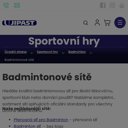
☰
V
y
Sportovní hry
h
l
Úvodní strana
Sportovní hry
Badminton
e
Badmintonové sítě
d
a
Badmintonové sítě
t
Hledáte kvalitní badmintonovou síť pro školní tělocvičnu,
sportovní klub nebo domácí použití? Nabízíme kompletní
sortiment sítí splňujících oficiální standardy pro všechny
Naše nejžádanější sítě:
úrovně badmintonu.
Přenosná síť pro Badminton
- přenosná síť
Badminton síť
- bez loga