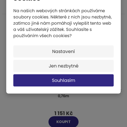
Na našich webových stránkách používáme
soubory cookies. Některé z nich jsou nezbytné,
zatímco jiné nám pomáhají vylepšit tento web
a váš uživatelský zážitek. Souhlasíte s
používáním všech cookies?
Nastavení
Jen nezbytné
Souhlasím
Síť badminton STANDARD, PA/18/1,2 mm, černá - rozměr 6,02 x
0,76m
1 151 Kč
KOUPIT