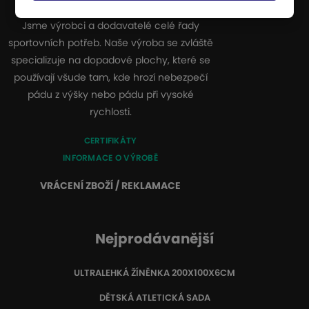
Jsme výrobci a dodavatelé celé řady
sportovních potřeb. Naše výroba se zvláště
specializuje na dopadové plochy, které se
používají všude tam, kde hrozí nebezpečí
pádu z výšky nebo pádu při vysoké
rychlosti.
CERTIFIKÁTY
INFORMACE O VÝROBĚ
VRÁCENÍ ZBOŽÍ / REKLAMACE
Nejprodávanější
ULTRALEHKÁ ŽÍNĚNKA 200X100X6CM
DĚTSKÁ ATLETICKÁ SADA