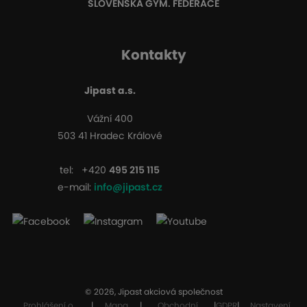
SLOVENSKÁ GYM. FEDERACE
Kontakty
Jipast a.s.
Vážní 400
503 41 Hradec Králové
tel:
+420
495 215 115
e-mail:
info@jipast.cz
© 2026, Jipast akciová společnost
Prohlášení o
|
Mapa
|
Obchodní
|
GDPR
|
Nastavení