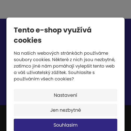
Tento e-shop využívá
Chcete být informováni o zajímavých cenových
nabídkách a akcích?
cookies
Na našich webových stránkách používáme
soubory cookies. Některé z nich jsou nezbytné,
zatímco jiné nám pomáhají vylepšit tento web
a váš uživatelský zážitek. Souhlasíte s
používáním všech cookies?
Souhlasím se
zpracováním osobních údajů
.
Nastavení
Jen nezbytné
Souhlasím
JIPAST a.s.