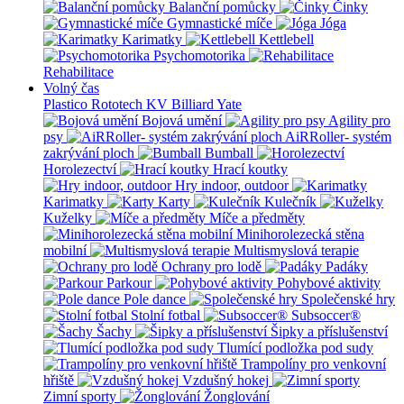
Balanční pomůcky
Činky
Gymnastické míče
Jóga
Karimatky
Kettlebell
Psychomotorika
Rehabilitace
Volný čas
Plastico Rototech
KV Billiard
Yate
Bojová umění
Agility pro
psy
AiRRoller- systém
zakrývání ploch
Bumball
Horolezectví
Hrací koutky
Hry indoor, outdoor
Karimatky
Karty
Kulečník
Kuželky
Míče a předměty
Minihorolezecká stěna
mobilní
Multismyslová terapie
Ochrany pro lodě
Padáky
Parkour
Pohybové aktivity
Pole dance
Společenské hry
Stolní fotbal
Subsoccer®
Šachy
Šipky a příslušenství
Tlumící podložka pod sudy
Trampolíny pro venkovní
hřiště
Vzdušný hokej
Zimní sporty
Žonglování