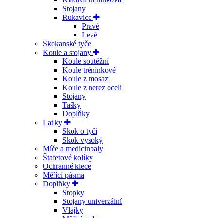
Stojany
Rukavice
Pravé
Levé
Skokanské tyče
Koule a stojany
Koule soutěžní
Koule tréninkové
Koule z mosazi
Koule z nerez oceli
Stojany
Tašky
Doplňky
Laťky
Skok o tyči
Skok vysoký
Míče a medicinbaly
Štafetové kolíky
Ochranné klece
Měřící pásma
Doplňky
Stopky
Stojany univerzální
Vlajky