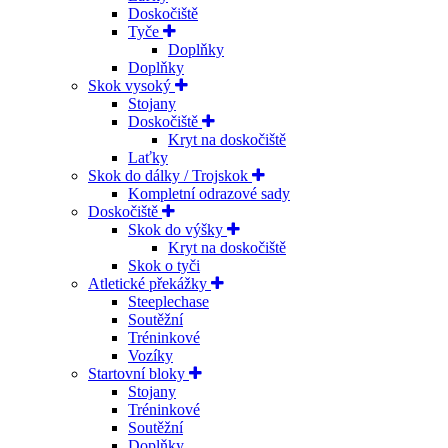
Doskočiště
Tyče
Doplňky
Doplňky
Skok vysoký
Stojany
Doskočiště
Kryt na doskočiště
Laťky
Skok do dálky / Trojskok
Kompletní odrazové sady
Doskočiště
Skok do výšky
Kryt na doskočiště
Skok o tyči
Atletické překážky
Steeplechase
Soutěžní
Tréninkové
Vozíky
Startovní bloky
Stojany
Tréninkové
Soutěžní
Doplňky