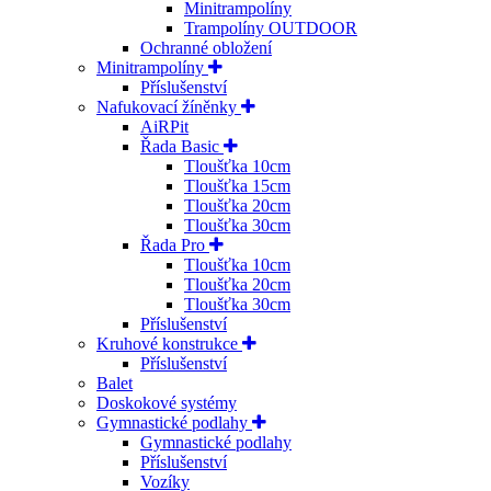
Minitrampolíny
Trampolíny OUTDOOR
Ochranné obložení
Minitrampolíny
Příslušenství
Nafukovací žíněnky
AiRPit
Řada Basic
Tloušťka 10cm
Tloušťka 15cm
Tloušťka 20cm
Tloušťka 30cm
Řada Pro
Tloušťka 10cm
Tloušťka 20cm
Tloušťka 30cm
Příslušenství
Kruhové konstrukce
Příslušenství
Balet
Doskokové systémy
Gymnastické podlahy
Gymnastické podlahy
Příslušenství
Vozíky