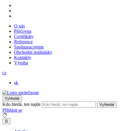
O nás
Půjčovna
Certifikáty
Reference
Spolupracujeme
Obchodní podmínky
Kontakty
Výroba
cz
sk
Vyhledat
Kdo hledá, ten najde
Vyhledat
Přihlásit se
☰