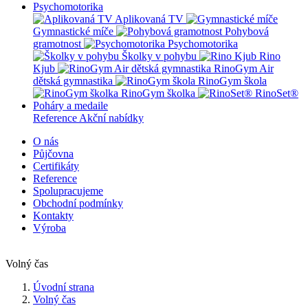
Psychomotorika
Aplikovaná TV
Gymnastické míče
Pohybová
gramotnost
Psychomotorika
Školky v pohybu
Rino
Kjub
RinoGym Air
dětská gymnastika
RinoGym škola
RinoGym školka
RinoSet®
Poháry a medaile
Reference
Akční nabídky
O nás
Půjčovna
Certifikáty
Reference
Spolupracujeme
Obchodní podmínky
Kontakty
Výroba
Volný čas
Úvodní strana
Volný čas