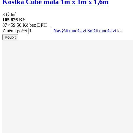
Kostka Cube malá 1m x 1m x 1,6m
8 týdnů
105 826 Kč
87 459,50 Kč bez DPH
Změnit počet
Navýšit množství
Snížit množství
ks
Koupit