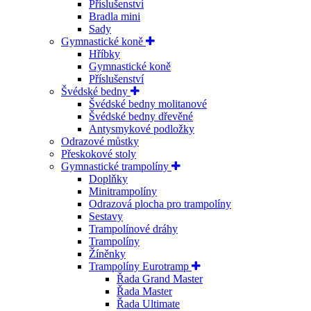
Příslušenství
Bradla mini
Sady
Gymnastické koně
Hříbky
Gymnastické koně
Příslušenství
Švédské bedny
Švédské bedny molitanové
Švédské bedny dřevěné
Antysmykové podložky
Odrazové můstky
Přeskokové stoly
Gymnastické trampolíny
Doplňky
Minitrampolíny
Odrazová plocha pro trampolíny
Sestavy
Trampolínové dráhy
Trampolíny
Žíněnky
Trampolíny Eurotramp
Řada Grand Master
Řada Master
Řada Ultimate