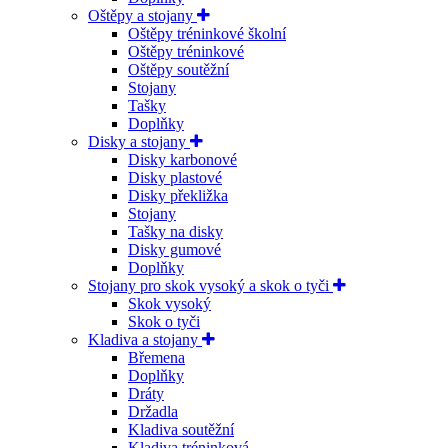
Oštěpy a stojany
Oštěpy tréninkové školní
Oštěpy tréninkové
Oštěpy soutěžní
Stojany
Tašky
Doplňky
Disky a stojany
Disky karbonové
Disky plastové
Disky překližka
Stojany
Tašky na disky
Disky gumové
Doplňky
Stojany pro skok vysoký a skok o tyči
Skok vysoký
Skok o tyči
Kladiva a stojany
Břemena
Doplňky
Dráty
Držadla
Kladiva soutěžní
Kladiva tréninková