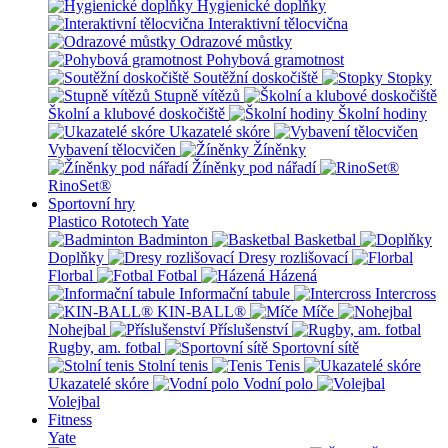
Hygienické doplňky
Interaktivní tělocvična
Odrazové můstky
Pohybová gramotnost
Soutěžní doskočiště
Stopky
Stupně vítězů
Školní a klubové doskočiště
Školní hodiny
Ukazatelé skóre
Vybavení tělocvičen
Žíněnky
Žíněnky pod nářadí
RinoSet®
Sportovní hry
Plastico Rototech
Yate
Badminton
Basketbal
Doplňky
Dresy rozlišovací
Florbal
Fotbal
Házená
Informační tabule
Intercross
KIN-BALL®
Míče
Nohejbal
Příslušenství
Rugby, am. fotbal
Sportovní sítě
Stolní tenis
Tenis
Ukazatelé skóre
Vodní polo
Volejbal
Fitness
Yate