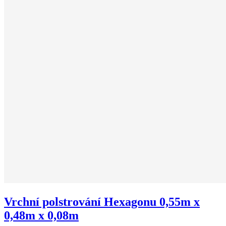
Vrchní polstrování Hexagonu 0,55m x
0,48m x 0,08m