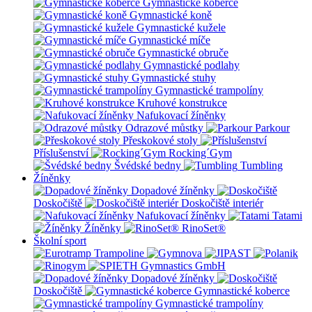
Gymnastické koberce
Gymnastické koně
Gymnastické kužele
Gymnastické míče
Gymnastické obruče
Gymnastické podlahy
Gymnastické stuhy
Gymnastické trampolíny
Kruhové konstrukce
Nafukovací žíněnky
Odrazové můstky
Parkour
Přeskokové stoly
Příslušenství
Rocking´Gym
Švédské bedny
Tumbling
Žíněnky
Dopadové žíněnky
Doskočiště
Doskočiště interiér
Nafukovací žíněnky
Tatami
Žíněnky
RinoSet®
Školní sport
Dopadové žíněnky
Doskočiště
Gymnastické koberce
Gymnastické trampolíny