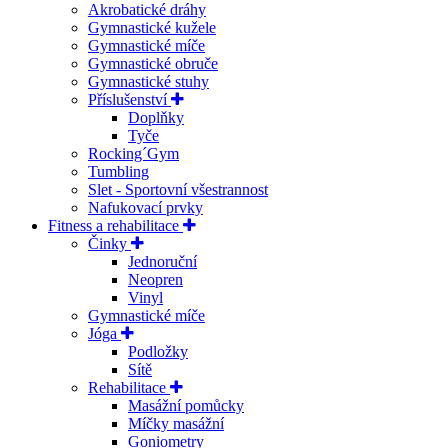
Akrobatické dráhy
Gymnastické kužele
Gymnastické míče
Gymnastické obruče
Gymnastické stuhy
Příslušenství
Doplňky
Tyče
Rocking´Gym
Tumbling
Slet - Sportovní všestrannost
Nafukovací prvky
Fitness a rehabilitace
Činky
Jednoruční
Neopren
Vinyl
Gymnastické míče
Jóga
Podložky
Sítě
Rehabilitace
Masážní pomůcky
Míčky masážní
Goniometry