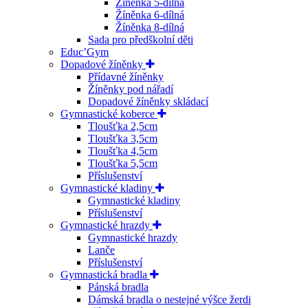
Žíněnka 5-dílná
Žíněnka 6-dílná
Žíněnka 8-dílná
Sada pro předškolní děti
Educ’Gym
Dopadové žíněnky
Přídavné žíněnky
Žíněnky pod nářadí
Dopadové žíněnky skládací
Gymnastické koberce
Tloušťka 2,5cm
Tloušťka 3,5cm
Tloušťka 4,5cm
Tloušťka 5,5cm
Příslušenství
Gymnastické kladiny
Gymnastické kladiny
Příslušenství
Gymnastické hrazdy
Gymnastické hrazdy
Lanče
Příslušenství
Gymnastická bradla
Pánská bradla
Dámská bradla o nestejné výšce žerdi