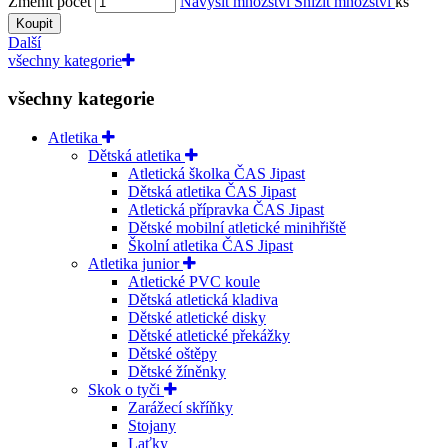
Změnit počet
Navýšit množství
Snížit množství
ks
Koupit
Další
všechny kategorie
všechny kategorie
Atletika
Dětská atletika
Atletická školka ČAS Jipast
Dětská atletika ČAS Jipast
Atletická přípravka ČAS Jipast
Dětské mobilní atletické minihřiště
Školní atletika ČAS Jipast
Atletika junior
Atletické PVC koule
Dětská atletická kladiva
Dětské atletické disky
Dětské atletické překážky
Dětské oštěpy
Dětské žíněnky
Skok o tyči
Zarážecí skříňky
Stojany
Laťky