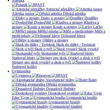
Atletika
Atletické překážky
Atletika junior
Dětská atletika
Disky a stojany
Doplňky
Doskočiště
Kladiva a
stojany
Koule a stojany
Laťky
Měřící pásma
Míče a
medicinbaly
Ochranné klece
Oštěpy a stojany
Skok do dálky / Trojskok
Skok o tyči
Skok vysoký
Skokanské tyče
Startovní bloky
Stojany pro skok vysoký a skok o tyči
Štafetové kolíky
Gymnastika
Akrobatické dráhy
Balet
Dětská gymnastika
Dopadové žíněnky
Doskokové systémy
Educ’Gym
Gymnastická bradla
Gymnastické hrazdy
Gymnastické kladiny