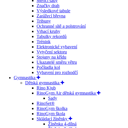
Měřící sady
Značky drah
Výsledkové tabule
Zarážecí břevna
Tribuny
Ochranné sítě a polstrování
Vrhací kruhy
Tabulky rekordů
Trénink
Elektronické vybavení
Vytyčení sektoru
Stojany na křídu
Ukazatelé směru větru
Počítadla kol
Vybavení pro rozhodčí
Gymnastika
Dětská gymnastika
Rino Kjub
RinoGym Air dětská gymnastika
Sady
RinoSet®
RinoGym školka
RinoGym škola
Skládací žíněnky
Žíněnka 4-dílná