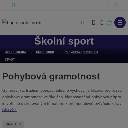
☰
V
y
Školní sport
h
l
Úvodní strana
Školní sport
Pohybová gramotnost
e
JIPAST
d
a
Pohybová gramotnost
t
Gymnastika, tradiční součást tělesné výchovy, je klíčová pro rozvoj
pohybové gramotnosti ve školách. Nedostatečná pohybová příprava
je veřejně diskutovaným tématem, které negativně ovlivňuje zdraví
populace a výsledky sportovců. Nabízíme prvotřídní nářadí značek
Číst více
Spieth a Gymnova pro školy i vrcholové sportovce, včetně
poradenství a servisu. Moderní bezpečné vybavení, jako jsou
JIPAST