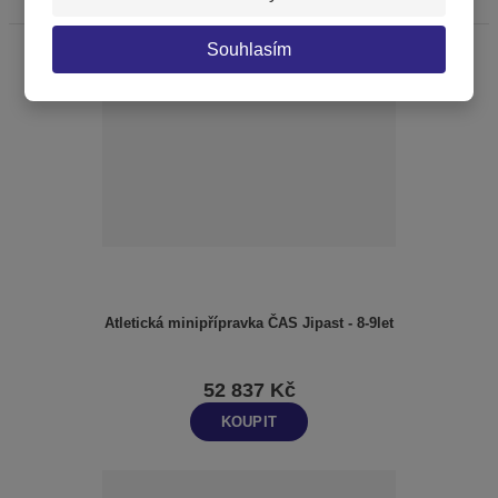
Souhlasím
Atletická minipřípravka ČAS Jipast - 8-9let
52 837 Kč
KOUPIT