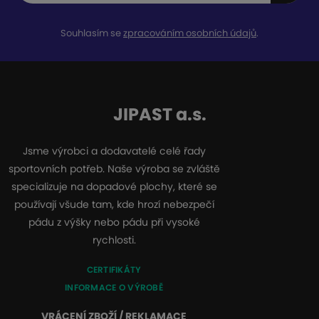
Souhlasím se
zpracováním osobních údajů
.
JIPAST a.s.
Jsme výrobci a dodavatelé celé řady
sportovních potřeb. Naše výroba se zvláště
specializuje na dopadové plochy, které se
používají všude tam, kde hrozí nebezpečí
pádu z výšky nebo pádu při vysoké
rychlosti.
CERTIFIKÁTY
INFORMACE O VÝROBĚ
VRÁCENÍ ZBOŽÍ / REKLAMACE