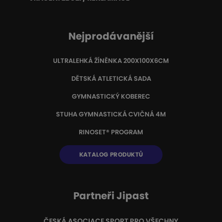
Nejprodávanější
ULTRALEHKÁ ŽÍNĚNKA 200X100X6CM
DĚTSKÁ ATLETICKÁ SADA
GYMNASTICKÝ KOBEREC
STUHA GYMNASTICKÁ CVIČNÁ 4M
RINOSET® PROGRAM
KATALOG PRODUKTŮ
Partneři Jipast
ČESKÁ ASOCIACE SPORT PRO VŠECHNY