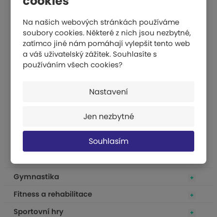
cookies
Na našich webových stránkách používáme
soubory cookies. Některé z nich jsou nezbytné,
Odrazové břevno školní – kompletní sada S-0294
zatímco jiné nám pomáhají vylepšit tento web
a váš uživatelský zážitek. Souhlasíte s
používáním všech cookies?
13 563 Kč
KOUPIT
Nastavení
Jen nezbytné
Souhlasím
Atletika
Gymnastika
Fitness a rehabilitace
Sportovní hry