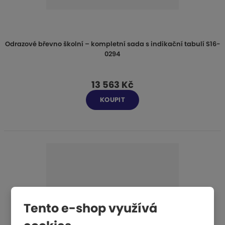
Odrazové břevno školní – kompletní sada s indikační tabulí S16-
0294
13 563 Kč
KOUPIT
Tento e-shop využívá