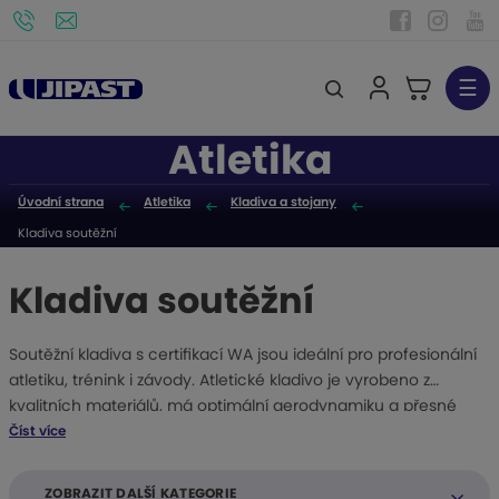
☰
V
y
Atletika
h
l
Úvodní strana
Atletika
Kladiva a stojany
e
Kladiva soutěžní
d
a
Kladiva soutěžní
t
Soutěžní kladiva s certifikací WA jsou ideální pro profesionální
atletiku, trénink i závody. Atletické kladivo je vyrobeno z
kvalitních materiálů, má optimální aerodynamiku a přesné
vyvážení pro maximální výkon. Schválení World Athletics (WA)
Číst více
zaručuje oficiální použití na mezinárodních atletických
soutěžích. Nabízíme různé hmotnosti pro všechny kategorie.
ZOBRAZIT DALŠÍ KATEGORIE