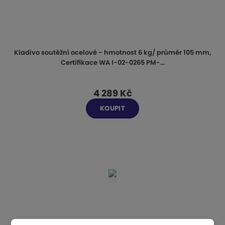
Kladivo soutěžní ocelové - hmotnost 6 kg/ průměr 105 mm,
Certifikace WA I-02-0265 PM-...
4 289 Kč
KOUPIT