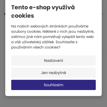
Tento e-shop využívá
Kladivo soutěžní ocelové - hmotnost 6 kg/ průměr 110mm PM-
cookies
6/110
Na našich webových stránkách používáme
soubory cookies. Některé z nich jsou nezbytné,
4 415 Kč
zatímco jiné nám pomáhají vylepšit tento web
KOUPIT
a váš uživatelský zážitek. Souhlasíte s
používáním všech cookies?
Nastavení
Jen nezbytné
Souhlasím