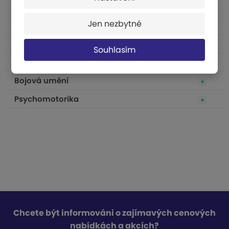
Fitness a rehabilitace
Jen nezbytné
Sportovní hry
Školní sport
Souhlasím
Volný čas
Bojová umění
Psychomotorika
Chcete být informováni o zajímavých cenových
nabídkách a akcích?