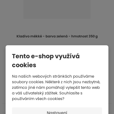
Kladivo měkké - barva zelená - hmotnost 350 g
596 Kč
Tento e-shop využívá
KOUPIT
cookies
Na našich webových stránkách používáme
soubory cookies. Některé z nich jsou nezbytné,
zatímco jiné nám pomáhají vylepšit tento web
a váš uživatelský zážitek. Souhlasíte s
používáním všech cookies?
Atletika
Gymnastika
Nastavení