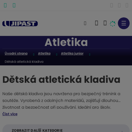
☰
V
y
Atletika
h
l
Úvodní strana
Atletika
Atletika junior
e
Dětská atletická kladiva
d
a
Dětská atletická kladiva
t
Naše dětská kladiva jsou navržena pro bezpečný trénink a
soutěže. Vyrobená z odolných materiálů, zajišťují dlouhou
životnost a bezpečnost při používání. Ideální pro školy,
sportovní kluby a individuální tréninky. Nabízíme různé
Číst více
hmotnosti a velikosti, aby vyhovovaly potřebám dětí různého
věku a úrovně. Podpořte sportovní rozvoj svých dětí s našimi
ZOBRAZIT DALŠÍ KATEGORIE