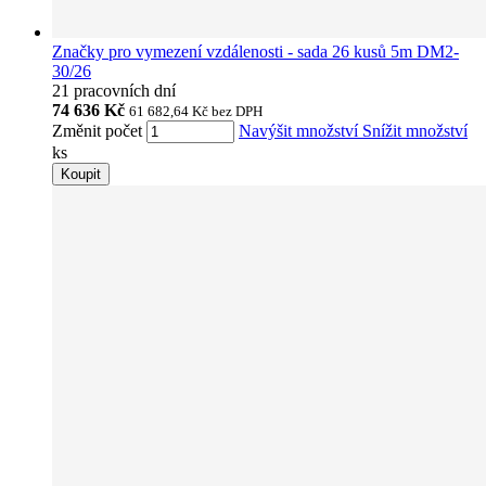
Značky pro vymezení vzdálenosti - sada 26 kusů 5m DM2-
30/26
21 pracovních dní
74 636 Kč
61 682,64 Kč
bez DPH
Změnit počet
Navýšit množství
Snížit množství
ks
Koupit