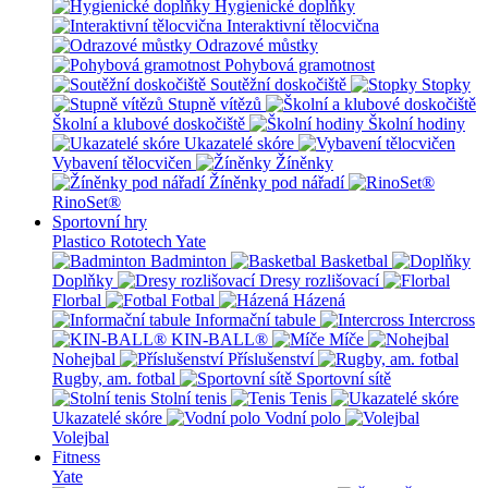
Hygienické doplňky
Interaktivní tělocvična
Odrazové můstky
Pohybová gramotnost
Soutěžní doskočiště
Stopky
Stupně vítězů
Školní a klubové doskočiště
Školní hodiny
Ukazatelé skóre
Vybavení tělocvičen
Žíněnky
Žíněnky pod nářadí
RinoSet®
Sportovní hry
Plastico Rototech
Yate
Badminton
Basketbal
Doplňky
Dresy rozlišovací
Florbal
Fotbal
Házená
Informační tabule
Intercross
KIN-BALL®
Míče
Nohejbal
Příslušenství
Rugby, am. fotbal
Sportovní sítě
Stolní tenis
Tenis
Ukazatelé skóre
Vodní polo
Volejbal
Fitness
Yate