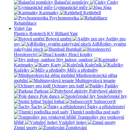
Balanční pomůcky
Činky
Gymnastické míče
Jóga
Karimatky
Kettlebell
Psychomotorika
Rehabilitace
Volný čas
Plastico Rototech
KV Billiard
Yate
Bojová umění
Agility pro
psy
AiRRoller- systém
zakrývání ploch
Bumball
Horolezectví
Hrací koutky
Hry indoor, outdoor
Karimatky
Karty
Kulečník
Kuželky
Míče a předměty
Minihorolezecká stěna
mobilní
Multismyslová terapie
Ochrany pro lodě
Padáky
Parkour
Pohybové aktivity
Pole dance
Společenské hry
Stolní fotbal
Subsoccer®
Šachy
Šipky a příslušenství
Tlumící podložka pod sudy
Trampolíny pro venkovní
hřiště
Vzdušný hokej
Zimní sporty
Žonglování