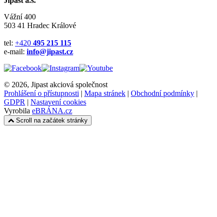
Jipast a.s.
Vážní 400
503 41 Hradec Králové
tel:
+420
495 215 115
e-mail:
info@jipast.cz
© 2026, Jipast akciová společnost
Prohlášení o přístupnosti
|
Mapa stránek
|
Obchodní podmínky
|
GDPR
|
Nastavení cookies
Vyrobila
eBRÁNA.cz
Scroll na začátek stránky