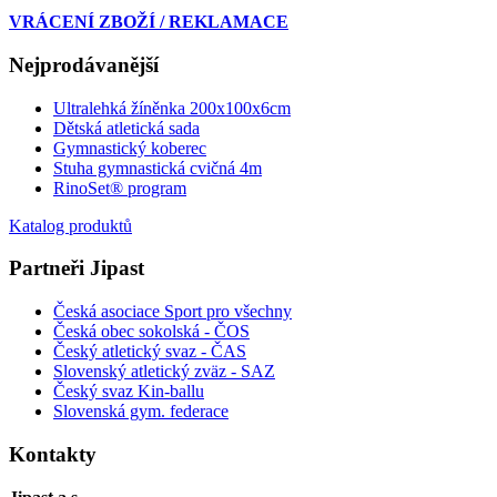
VRÁCENÍ ZBOŽÍ / REKLAMACE
Nejprodávanější
Ultralehká žíněnka 200x100x6cm
Dětská atletická sada
Gymnastický koberec
Stuha gymnastická cvičná 4m
RinoSet® program
Katalog produktů
Partneři Jipast
Česká asociace Sport pro všechny
Česká obec sokolská - ČOS
Český atletický svaz - ČAS
Slovenský atletický zväz
- SAZ
Český svaz Kin-ballu
Slovenská gym. federace
Kontakty