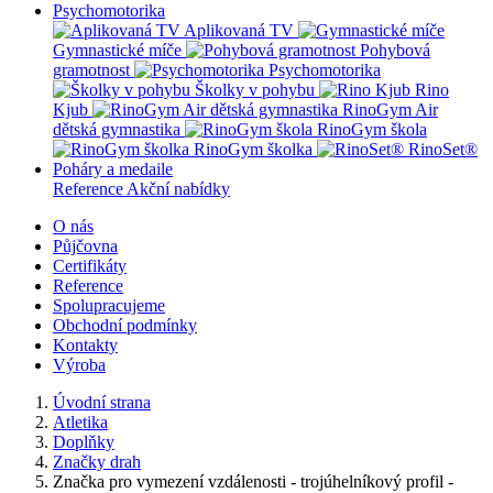
Psychomotorika
Aplikovaná TV
Gymnastické míče
Pohybová
gramotnost
Psychomotorika
Školky v pohybu
Rino
Kjub
RinoGym Air
dětská gymnastika
RinoGym škola
RinoGym školka
RinoSet®
Poháry a medaile
Reference
Akční nabídky
O nás
Půjčovna
Certifikáty
Reference
Spolupracujeme
Obchodní podmínky
Kontakty
Výroba
Úvodní strana
Atletika
Doplňky
Značky drah
Značka pro vymezení vzdálenosti - trojúhelníkový profil -