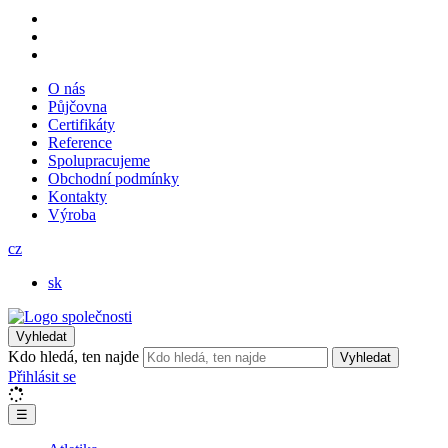
O nás
Půjčovna
Certifikáty
Reference
Spolupracujeme
Obchodní podmínky
Kontakty
Výroba
cz
sk
Vyhledat
Kdo hledá, ten najde
Vyhledat
Přihlásit se
☰