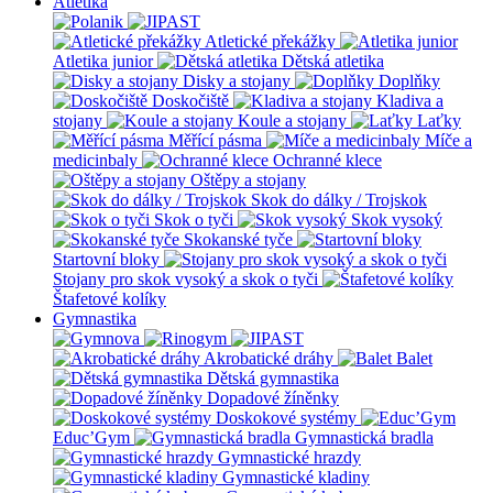
Atletika
Atletické překážky
Atletika junior
Dětská atletika
Disky a stojany
Doplňky
Doskočiště
Kladiva a
stojany
Koule a stojany
Laťky
Měřící pásma
Míče a
medicinbaly
Ochranné klece
Oštěpy a stojany
Skok do dálky / Trojskok
Skok o tyči
Skok vysoký
Skokanské tyče
Startovní bloky
Stojany pro skok vysoký a skok o tyči
Štafetové kolíky
Gymnastika
Akrobatické dráhy
Balet
Dětská gymnastika
Dopadové žíněnky
Doskokové systémy
Educ’Gym
Gymnastická bradla
Gymnastické hrazdy
Gymnastické kladiny