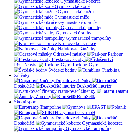
Gymnastické koberce
Gymnastické koně
Gymnastické kužele
Gymnastické míče
Gymnastické obruče
Gymnastické podlahy
Gymnastické stuhy
Gymnastické trampolíny
Kruhové konstrukce
Nafukovací žíněnky
Odrazové můstky
Parkour
Přeskokové stoly
Příslušenství
Rocking´Gym
Švédské bedny
Tumbling
Žíněnky
Dopadové žíněnky
Doskočiště
Doskočiště interiér
Nafukovací žíněnky
Tatami
Žíněnky
RinoSet®
Školní sport
Dopadové žíněnky
Doskočiště
Gymnastické koberce
Gymnastické trampolíny