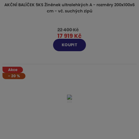
AKČNÍ BALÍČEK 5KS Žíněnek ultralehkých A - rozměry 200x100x6
cm - vč. suchých zipů
22 400 Kč
17 919 Kč
KOUPIT
Akce
-
20
%