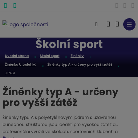
☰
V
y
Školní sport
h
l
Úvodní strana
Školní sport
Žíněnky
e
Žíněnka Ultralehká
Žíněnky typ A - určeny pro vyšší zátěž
d
a
JIPAST
t
Žíněnky typ A - určeny
pro vyšší zátěž
Žíněnky typu A s polyetylénovým jádrem s uzavřenou
buněčnou strukturou jsou ideální pro vysokou zátěž a
profesionální využití ve školách, sportovních klubech a