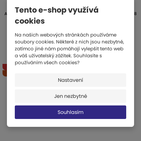
Tento e-shop využívá
AKČNÍ BALÍČEK 5KS Žíněnek ultralehkých A - rozměry 200x100x8
cookies
cm - vč. suchých zipů
Na našich webových stránkách používáme
28 655 Kč
soubory cookies. Některé z nich jsou nezbytné,
22 922 Kč
zatímco jiné nám pomáhají vylepšit tento web
KOUPIT
a váš uživatelský zážitek. Souhlasíte s
používáním všech cookies?
Akce
-
20
%
Nastavení
Jen nezbytné
Souhlasím