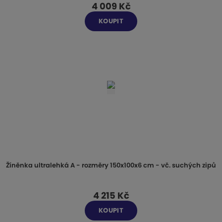
4 009 Kč
s
s
KOUPIT
Žíněnka ultralehká A - rozměry 150x100x6 cm - vč. suchých zipů
4 215 Kč
KOUPIT