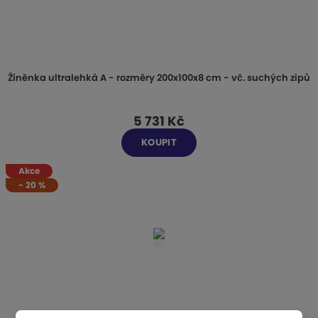
Žíněnka ultralehká A - rozměry 200x100x8 cm - vč. suchých zipů
5 731 Kč
KOUPIT
Akce
-
20
%