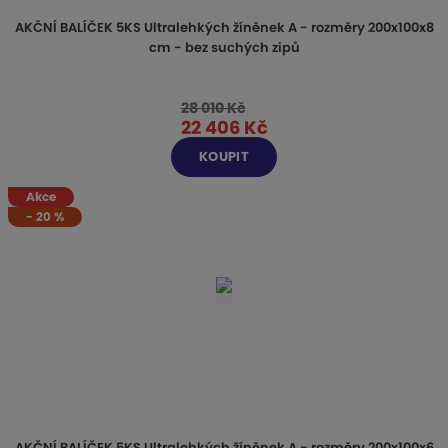
AKČNÍ BALÍČEK 5KS Ultralehkých žíněnek A - rozměry 200x100x8
cm - bez suchých zipů
28 010 Kč
22 406 Kč
KOUPIT
Akce
-
20
%
AKČNÍ BALÍČEK 5KS Ultralehkých žíněnek A - rozměry 200x100x6