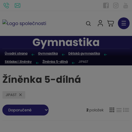
☰
V
y
Gymnastika
h
l
Úvodní strana
Gymnastika
Dětská gymnastika
e
Skládací žíněnky
Žíněnka 5-dílná
JIPAST
d
a
Žíněnka 5-dílná
t
JIPAST
Ř
2
položek
O
T
Ř
a
z
b
a
á
e
r
b
d