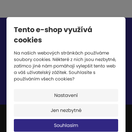
Tento e-shop využívá
Chcete být informováni o zajímavých cenových
nabídkách a akcích?
cookies
Na našich webových stránkách používáme
soubory cookies. Některé z nich jsou nezbytné,
zatímco jiné nám pomáhají vylepšit tento web
a váš uživatelský zážitek. Souhlasíte s
používáním všech cookies?
Souhlasím se
zpracováním osobních údajů
.
Nastavení
Jen nezbytné
JIPAST a.s.
Souhlasím