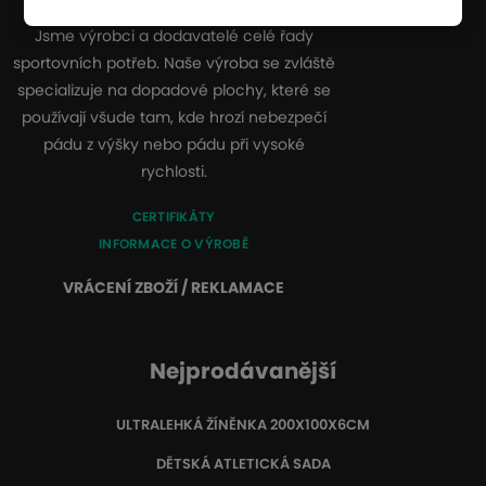
Jsme výrobci a dodavatelé celé řady
sportovních potřeb. Naše výroba se zvláště
specializuje na dopadové plochy, které se
používají všude tam, kde hrozí nebezpečí
pádu z výšky nebo pádu při vysoké
rychlosti.
CERTIFIKÁTY
INFORMACE O VÝROBĚ
VRÁCENÍ ZBOŽÍ / REKLAMACE
Nejprodávanější
ULTRALEHKÁ ŽÍNĚNKA 200X100X6CM
DĚTSKÁ ATLETICKÁ SADA