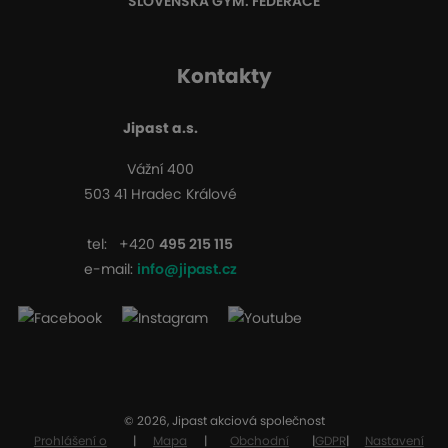
SLOVENSKÁ GYM. FEDERACE
Kontakty
Jipast a.s.
Vážní 400
503 41 Hradec Králové
tel:
+420
495 215 115
e-mail:
info@jipast.cz
© 2026, Jipast akciová společnost
Prohlášení o
|
Mapa
|
Obchodní
|
GDPR
|
Nastavení