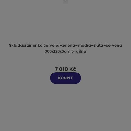
Skládací žíněnka červená–zelená–modrá–žlutá–červená
300x120x3cm 5-dílná
7 010 Kč
KOUPIT