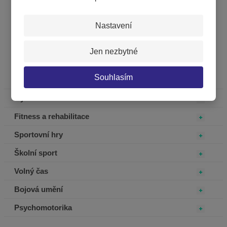
KOUPIT
Nastavení
Jen nezbytné
Souhlasím
Atletika
Gymnastika
Fitness a rehabilitace
Sportovní hry
Školní sport
Volný čas
Bojová umění
Psychomotorika