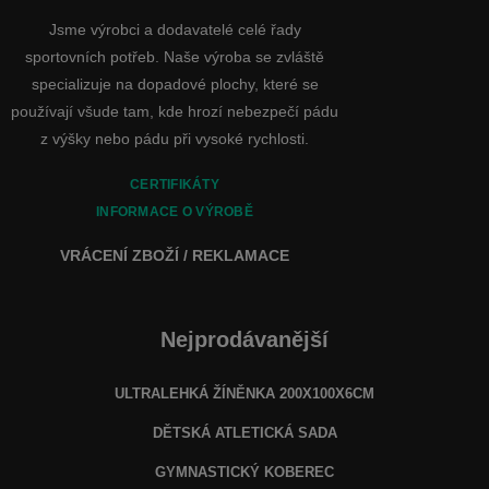
Jsme výrobci a dodavatelé celé řady
sportovních potřeb. Naše výroba se zvláště
specializuje na dopadové plochy, které se
používají všude tam, kde hrozí nebezpečí pádu
z výšky nebo pádu při vysoké rychlosti.
CERTIFIKÁTY
INFORMACE O VÝROBĚ
VRÁCENÍ ZBOŽÍ / REKLAMACE
Nejprodávanější
ULTRALEHKÁ ŽÍNĚNKA 200X100X6CM
DĚTSKÁ ATLETICKÁ SADA
GYMNASTICKÝ KOBEREC