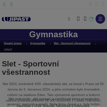
☰
V
y
Gymnastika
h
l
Úvodní strana
Gymnastika
Slet - Sportovní všestrannost
e
JIPAST
d
a
Slet - Sportovní
t
všestrannost
Slet 2024, konkrétně XVII. všesokolský slet, se konal v Praze od 30.
června do 5. července 2024, a jeho vrcholem bylo hromadné
cvičení na stadionu Eden. Tato významná sportovní a kulturní
Slet nesl motto „slet spojuje“ a zaměřoval se na propojování
událost přilákala přibližně 20 000 účastníků z Česka i zahraničí,
generací, komunit a sportů. Naše firma Jipast a.s. byla hrdým
například z USA, Brazílie, Německa a Rakouska.