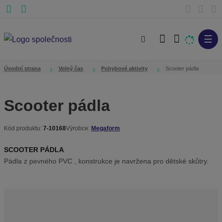
☰
V
y
h
Úvodní strana
Volný čas
Pohybové aktivity
Scooter pádla
l
e
Scooter pádla
d
a
Kód produktu:
7-10168
Výrobce:
Megaform
t
K
ó
SCOOTER PÁDLA
d
Pádla z pevného PVC , konstrukce je navržena pro dětské skůtry.
v
ý
r
o
b