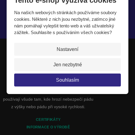
Tento e-shop využívá cookies
Na našich webových stránkách používáme soubory
cookies. Některé z nich jsou nezbytné, zatímco jiné
nám pomáhají vylepšit tento web a váš uživatelský
Souhlasím se
zpracováním osobních údajů
.
zážitek. Souhlasíte s používáním všech cookies?
Nastavení
JIPAST a.s.
Jen nezbytné
Jsme výrobci a dodavatelé celé řady
Souhlasím
sportovních potřeb. Naše výroba se zvláště
specializuje na dopadové plochy, které se
používají všude tam, kde hrozí nebezpečí pádu
z výšky nebo pádu při vysoké rychlosti.
CERTIFIKÁTY
INFORMACE O VÝROBĚ