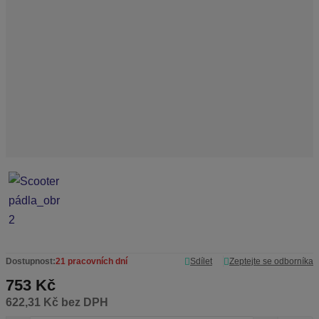
c
e
:
7
-
1
0
1
6
8
Dostupnost:
21 pracovních dní
Sdílet
Zeptejte se odborníka
753 Kč
622,31 Kč bez DPH