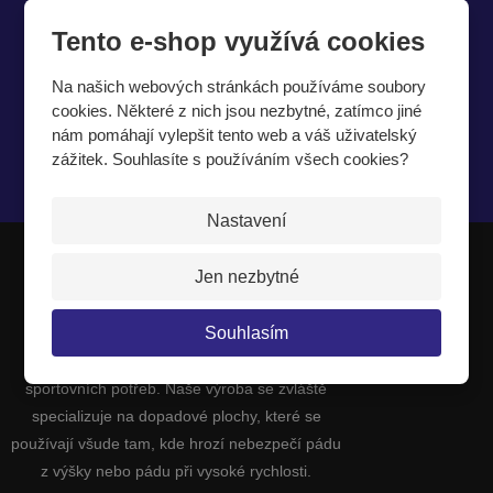
Tento e-shop využívá cookies
Chcete být informováni o zajímavých cenových
nabídkách a akcích?
Na našich webových stránkách používáme soubory
cookies. Některé z nich jsou nezbytné, zatímco jiné
nám pomáhají vylepšit tento web a váš uživatelský
zážitek. Souhlasíte s používáním všech cookies?
Souhlasím se
zpracováním osobních údajů
.
Nastavení
Jen nezbytné
JIPAST a.s.
Souhlasím
Jsme výrobci a dodavatelé celé řady
sportovních potřeb. Naše výroba se zvláště
specializuje na dopadové plochy, které se
používají všude tam, kde hrozí nebezpečí pádu
z výšky nebo pádu při vysoké rychlosti.