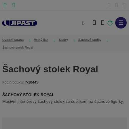
☰
V
y
h
Úvodní strana
Volný čas
Šachy
Šachové stolky
l
Šachový stolek Royal
e
d
Šachový stolek Royal
a
t
Kód produktu:
7-10445
K
ó
ŠACHOVÝ STOLEK ROYAL
d
Masivní interiérový šachový stolek se šuplíkem na šachové figurky.
v
ý
r
o