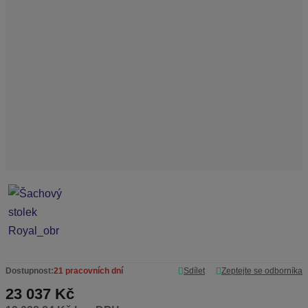
b
c
e
:
7
-
1
0
4
4
5
Dostupnost:
21 pracovních dní
Sdílet
Zeptejte se odborníka
23 037 Kč