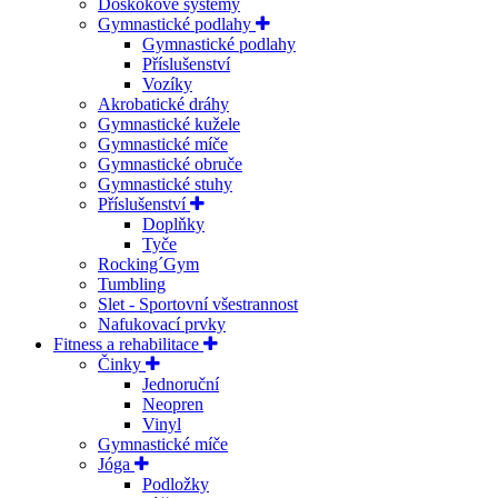
Doskokové systémy
Gymnastické podlahy
Gymnastické podlahy
Příslušenství
Vozíky
Akrobatické dráhy
Gymnastické kužele
Gymnastické míče
Gymnastické obruče
Gymnastické stuhy
Příslušenství
Doplňky
Tyče
Rocking´Gym
Tumbling
Slet - Sportovní všestrannost
Nafukovací prvky
Fitness a rehabilitace
Činky
Jednoruční
Neopren
Vinyl
Gymnastické míče
Jóga
Podložky