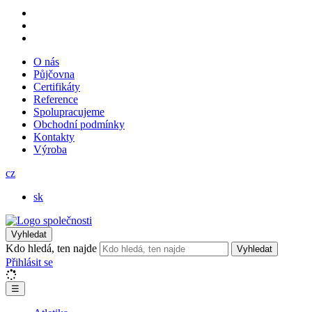
O nás
Půjčovna
Certifikáty
Reference
Spolupracujeme
Obchodní podmínky
Kontakty
Výroba
cz
sk
Vyhledat
Kdo hledá, ten najde
Vyhledat
Přihlásit se
☰