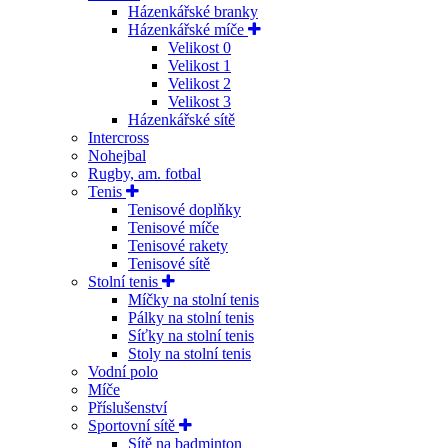
Házenkářské branky
Házenkářské míče
Velikost 0
Velikost 1
Velikost 2
Velikost 3
Házenkářské sítě
Intercross
Nohejbal
Rugby, am. fotbal
Tenis
Tenisové doplňky
Tenisové míče
Tenisové rakety
Tenisové sítě
Stolní tenis
Míčky na stolní tenis
Pálky na stolní tenis
Síťky na stolní tenis
Stoly na stolní tenis
Vodní polo
Míče
Příslušenství
Sportovní sítě
Sítě na badminton