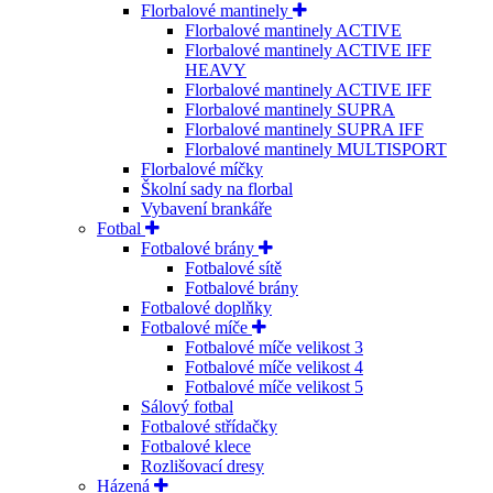
Florbalové mantinely
Florbalové mantinely ACTIVE
Florbalové mantinely ACTIVE IFF
HEAVY
Florbalové mantinely ACTIVE IFF
Florbalové mantinely SUPRA
Florbalové mantinely SUPRA IFF
Florbalové mantinely MULTISPORT
Florbalové míčky
Školní sady na florbal
Vybavení brankáře
Fotbal
Fotbalové brány
Fotbalové sítě
Fotbalové brány
Fotbalové doplňky
Fotbalové míče
Fotbalové míče velikost 3
Fotbalové míče velikost 4
Fotbalové míče velikost 5
Sálový fotbal
Fotbalové střídačky
Fotbalové klece
Rozlišovací dresy
Házená