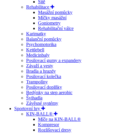
Sítě
Rehabilitace
Masážní pomůcky
Míčky masážní
Goniometry
Rehabilitační válce
Karimatky
Balanční pomůcky
Psychomotorika
Kettlebell
Medicinbaly
Posilovací gumy a expandery
Závaží a vesty
Bradla a hrazdy
Posilovací kolečka
Trampolíny
Posilovací doplňky
Bedýnky na step aerobic
Švihadla
Závěsné systémy
Sportovní hry
KIN-BALL®
Míče na KIN-BALL®
Kompresor
Rozlišovací dresy