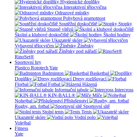
Hygienické doplňky
Interaktivní tělocvična
Odrazové můstky
Pohybová gramotnost
Soutěžní doskočiště
Stopky
Stupně vítězů
Školní a klubové doskočiště
Školní hodiny
Ukazatelé skóre
Vybavení tělocvičen
Žíněnky
Žíněnky pod nářadí
RinoSet®
Sportovní hry
Plastico Rototech
Yate
Badminton
Basketbal
Doplňky
Dresy rozlišovací
Florbal
Fotbal
Házená
Informační tabule
Intercross
KIN-BALL®
Míče
Nohejbal
Příslušenství
Rugby, am. fotbal
Sportovní sítě
Stolní tenis
Tenis
Ukazatelé skóre
Vodní polo
Volejbal
Fitness
Yate