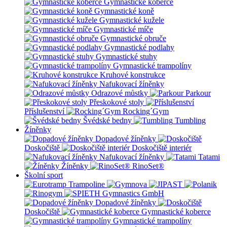
Gymnastické koberce
Gymnastické koně
Gymnastické kužele
Gymnastické míče
Gymnastické obruče
Gymnastické podlahy
Gymnastické stuhy
Gymnastické trampolíny
Kruhové konstrukce
Nafukovací žíněnky
Odrazové můstky
Parkour
Přeskokové stoly
Příslušenství
Rocking´Gym
Švédské bedny
Tumbling
Žíněnky
Dopadové žíněnky
Doskočiště
Doskočiště interiér
Nafukovací žíněnky
Tatami
Žíněnky
RinoSet®
Školní sport
Dopadové žíněnky
Doskočiště
Gymnastické koberce
Gymnastické trampolíny