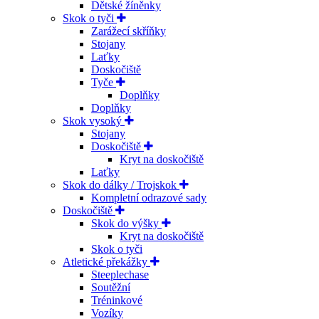
Dětské žíněnky
Skok o tyči
Zarážecí skříňky
Stojany
Laťky
Doskočiště
Tyče
Doplňky
Doplňky
Skok vysoký
Stojany
Doskočiště
Kryt na doskočiště
Laťky
Skok do dálky / Trojskok
Kompletní odrazové sady
Doskočiště
Skok do výšky
Kryt na doskočiště
Skok o tyči
Atletické překážky
Steeplechase
Soutěžní
Tréninkové
Vozíky