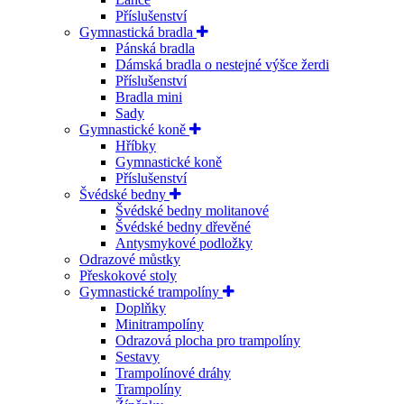
Příslušenství
Gymnastická bradla
Pánská bradla
Dámská bradla o nestejné výšce žerdi
Příslušenství
Bradla mini
Sady
Gymnastické koně
Hříbky
Gymnastické koně
Příslušenství
Švédské bedny
Švédské bedny molitanové
Švédské bedny dřevěné
Antysmykové podložky
Odrazové můstky
Přeskokové stoly
Gymnastické trampolíny
Doplňky
Minitrampolíny
Odrazová plocha pro trampolíny
Sestavy
Trampolínové dráhy
Trampolíny