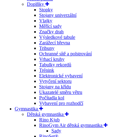
Doplňky
Stopky
Stojany univerzální
Vlajky
Měřící sady
Značky drah
Výsledkové tabule
Zarážecí břevna
Tribuny
Ochranné sítě a polstrování
Vrhací kruhy
Tabulky rekordů
Trénink
Elektronické vybavení
Vytyčení sektoru
Stojany na křídu
Ukazatelé směru větru
Počítadla kol
Vybavení pro rozhodčí
Gymnastika
Dětská gymnastika
Rino Kjub
RinoGym Air dětská gymnastika
Sady
RinoSet®