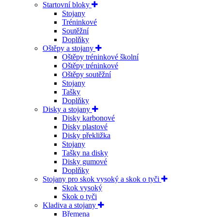
Startovní bloky
Stojany
Tréninkové
Soutěžní
Doplňky
Oštěpy a stojany
Oštěpy tréninkové školní
Oštěpy tréninkové
Oštěpy soutěžní
Stojany
Tašky
Doplňky
Disky a stojany
Disky karbonové
Disky plastové
Disky překližka
Stojany
Tašky na disky
Disky gumové
Doplňky
Stojany pro skok vysoký a skok o tyči
Skok vysoký
Skok o tyči
Kladiva a stojany
Břemena