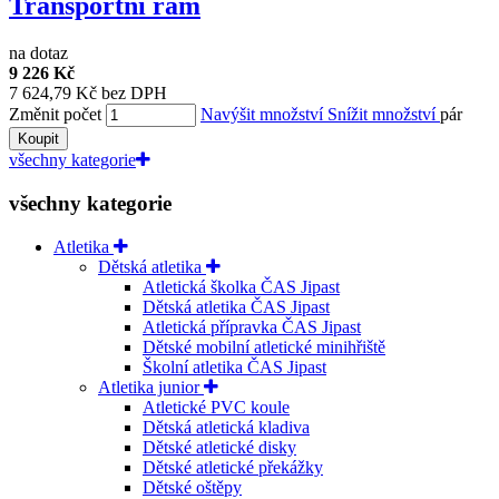
Transportní rám
na dotaz
9 226 Kč
7 624,79 Kč bez DPH
Změnit počet
Navýšit množství
Snížit množství
pár
Koupit
všechny kategorie
všechny kategorie
Atletika
Dětská atletika
Atletická školka ČAS Jipast
Dětská atletika ČAS Jipast
Atletická přípravka ČAS Jipast
Dětské mobilní atletické minihřiště
Školní atletika ČAS Jipast
Atletika junior
Atletické PVC koule
Dětská atletická kladiva
Dětské atletické disky
Dětské atletické překážky
Dětské oštěpy