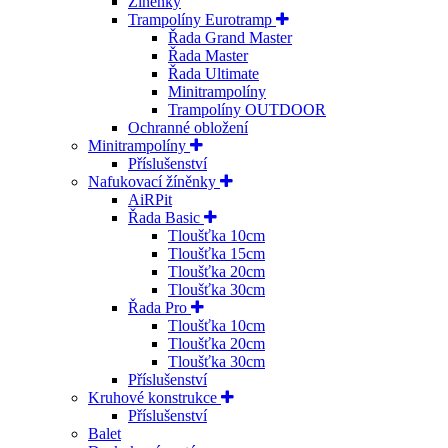
Žíněnky
Trampolíny Eurotramp
Řada Grand Master
Řada Master
Řada Ultimate
Minitrampolíny
Trampolíny OUTDOOR
Ochranné obložení
Minitrampolíny
Příslušenství
Nafukovací žíněnky
AiRPit
Řada Basic
Tloušťka 10cm
Tloušťka 15cm
Tloušťka 20cm
Tloušťka 30cm
Řada Pro
Tloušťka 10cm
Tloušťka 20cm
Tloušťka 30cm
Příslušenství
Kruhové konstrukce
Příslušenství
Balet