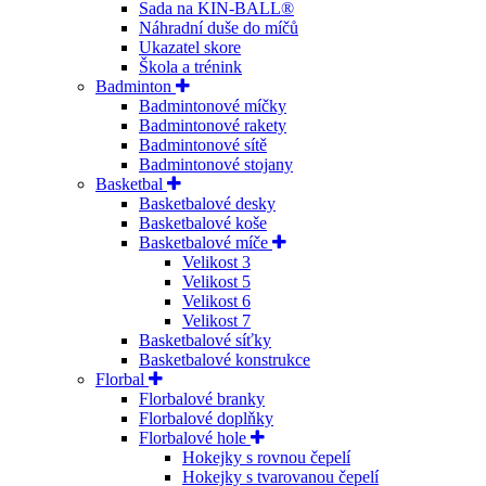
Sada na KIN-BALL®
Náhradní duše do míčů
Ukazatel skore
Škola a trénink
Badminton
Badmintonové míčky
Badmintonové rakety
Badmintonové sítě
Badmintonové stojany
Basketbal
Basketbalové desky
Basketbalové koše
Basketbalové míče
Velikost 3
Velikost 5
Velikost 6
Velikost 7
Basketbalové síťky
Basketbalové konstrukce
Florbal
Florbalové branky
Florbalové doplňky
Florbalové hole
Hokejky s rovnou čepelí
Hokejky s tvarovanou čepelí