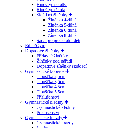
RinoGym školka
RinoGym škola
Skládací žíněnky
Žíněnka 4-dílná
Žíněnka 5-dílná
Žíněnka 6-dílná
Žíněnka 8-dílná
Sada pro předškolní děti
Educ’Gym
Dopadové žíněnky
Přídavné žíněnky
Žíněnky pod nářadí
Dopadové žíněnky skládací
Gymnastické koberce
Tloušťka 2,5cm
Tloušťka 3,5cm
Tloušťka 4,5cm
Tloušťka 5,5cm
Příslušenství
Gymnastické kladiny
Gymnastické kladiny
Příslušenství
Gymnastické hrazdy
Gymnastické hrazdy
Lanče