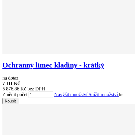
Ochranný límec kladiny - krátký
na dotaz
7 111 Kč
5 876,86 Kč bez DPH
Změnit počet
Navýšit množství
Snížit množství
ks
Koupit