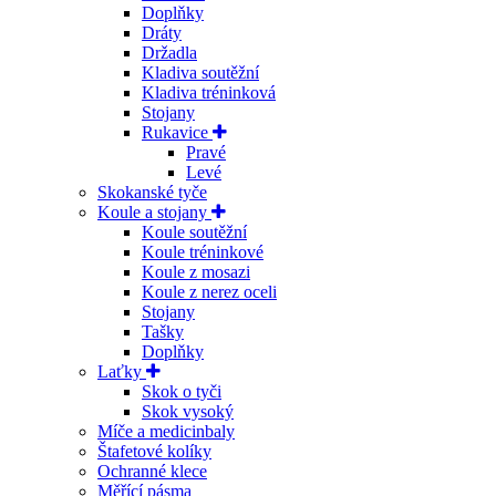
Doplňky
Dráty
Držadla
Kladiva soutěžní
Kladiva tréninková
Stojany
Rukavice
Pravé
Levé
Skokanské tyče
Koule a stojany
Koule soutěžní
Koule tréninkové
Koule z mosazi
Koule z nerez oceli
Stojany
Tašky
Doplňky
Laťky
Skok o tyči
Skok vysoký
Míče a medicinbaly
Štafetové kolíky
Ochranné klece
Měřící pásma