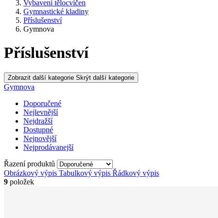
Vybavení tělocvičen
Gymnastické kladiny
Příslušenství
Gymnova
Příslušenství
Zobrazit další kategorie
Skrýt další kategorie
Gymnova
Doporučené
Nejlevnější
Nejdražší
Dostupné
Nejnovější
Nejprodávanejší
Řazení produktů
Obrázkový výpis
Tabulkový výpis
Řádkový výpis
9
položek