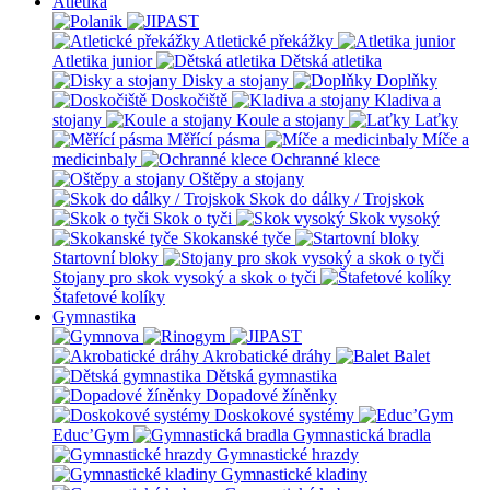
Atletika
Atletické překážky
Atletika junior
Dětská atletika
Disky a stojany
Doplňky
Doskočiště
Kladiva a
stojany
Koule a stojany
Laťky
Měřící pásma
Míče a
medicinbaly
Ochranné klece
Oštěpy a stojany
Skok do dálky / Trojskok
Skok o tyči
Skok vysoký
Skokanské tyče
Startovní bloky
Stojany pro skok vysoký a skok o tyči
Štafetové kolíky
Gymnastika
Akrobatické dráhy
Balet
Dětská gymnastika
Dopadové žíněnky
Doskokové systémy
Educ’Gym
Gymnastická bradla
Gymnastické hrazdy
Gymnastické kladiny