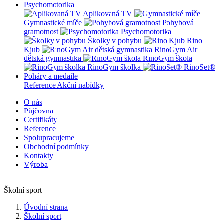
Psychomotorika
Aplikovaná TV
Gymnastické míče
Pohybová
gramotnost
Psychomotorika
Školky v pohybu
Rino
Kjub
RinoGym Air
dětská gymnastika
RinoGym škola
RinoGym školka
RinoSet®
Poháry a medaile
Reference
Akční nabídky
O nás
Půjčovna
Certifikáty
Reference
Spolupracujeme
Obchodní podmínky
Kontakty
Výroba
Školní sport
Úvodní strana
Školní sport