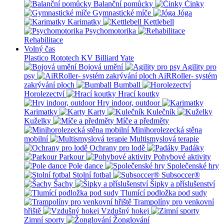
Balanční pomůcky
Činky
Gymnastické míče
Jóga
Karimatky
Kettlebell
Psychomotorika
Rehabilitace
Volný čas
Plastico Rototech
KV Billiard
Yate
Bojová umění
Agility pro
psy
AiRRoller- systém
zakrývání ploch
Bumball
Horolezectví
Hrací koutky
Hry indoor, outdoor
Karimatky
Karty
Kulečník
Kuželky
Míče a předměty
Minihorolezecká stěna
mobilní
Multismyslová terapie
Ochrany pro lodě
Padáky
Parkour
Pohybové aktivity
Pole dance
Společenské hry
Stolní fotbal
Subsoccer®
Šachy
Šipky a příslušenství
Tlumící podložka pod sudy
Trampolíny pro venkovní
hřiště
Vzdušný hokej
Zimní sporty
Žonglování