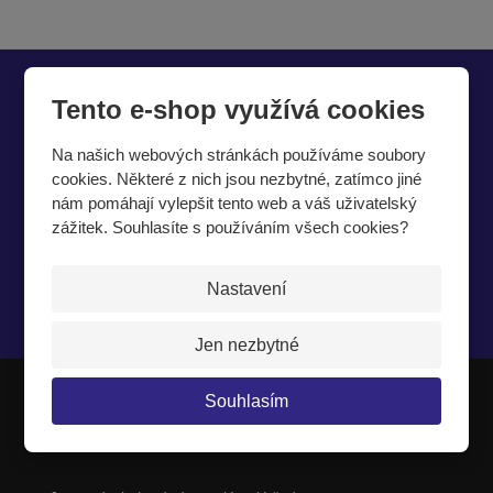
Chcete být informováni o zajímavých cenových
Tento e-shop využívá cookies
nabídkách a akcích?
Na našich webových stránkách používáme soubory
cookies. Některé z nich jsou nezbytné, zatímco jiné
nám pomáhají vylepšit tento web a váš uživatelský
zážitek. Souhlasíte s používáním všech cookies?
Nastavení
Souhlasím se
zpracováním osobních údajů
.
Jen nezbytné
Souhlasím
JIPAST a.s.