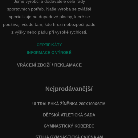
Jsme výrobci a dodavatelé celé řady
sportovních potřeb. Naše výroba se zvláště
specializuje na dopadové plochy, které se
používají všude tam, kde hrozí nebezpečí pádu
z výšky nebo pádu při vysoké rychlosti.
CERTIFIKÁTY
INFORMACE O VÝROBĚ
VRÁCENÍ ZBOŽÍ / REKLAMACE
Nejprodávanější
ULTRALEHKÁ ŽÍNĚNKA 200X100X6CM
DĚTSKÁ ATLETICKÁ SADA
GYMNASTICKÝ KOBEREC
STUHA GYMNASTICKÁ CVIČNÁ 4M