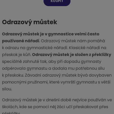
KOUPIT
Odrazový můstek
Odrazový můstek je v gymnastice velmi často
používané nářadí
. Odrazový můstek nám pomáhá
k odrazu na gymnastické nářadí. Klasické nářadí na
přeskok je kůň.
Odrazový můstek je složen z překližky
speciálně zahnuté tak, aby při dopadu gymnasty
odpérovala gymnastu a dodala mu potřebnou sílu
k přeskoku. Závodní odrazový můstek bývá dovybaven
pomocnými pružinami, které vymrští gymnastu s větší
silou.
Odrazový můstek je v dnešní době nejvíce používán ve
školách, kde se pomocí něj žáci učí přeskakovat přes
překážky.