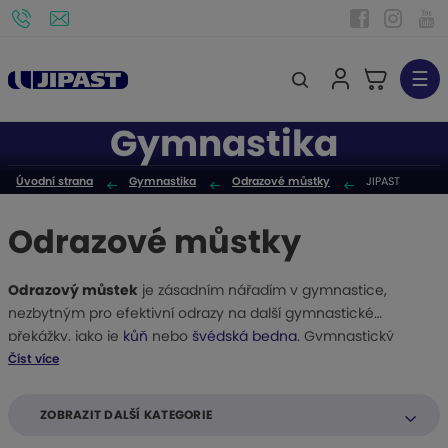
☰
V
y
Gymnastika
h
l
Úvodní strana
Gymnastika
Odrazové můstky
JIPAST
e
d
Odrazové můstky
a
t
Odrazový můstek
je zásadním nářadím v gymnastice,
nezbytným pro efektivní odrazy na další gymnastické
překážky, jako je
kůň
nebo
švédská bedna
. Gymnastický
můstek je ideální pro školy a sportovní kluby, kde je důraz
Číst více
kladen na trénink a rozvoj gymnastických dovedností. Můstky
jsou navrženy tak, aby podporovaly váhové kategorie od 50
ZOBRAZIT DALŠÍ KATEGORIE
do 100 kg, čímž poskytují široké využití pro různé věkové a