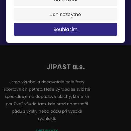
Jen nezbytné
Souhlasím
Souhlasím se
zpracováním osobních údajů
.
JIPAST a.s.
Jsme výrobci a dodavatelé celé řady
sportovních potřeb. Naše výroba se zvláště
specializuje na dopadové plochy, které se
používají všude tam, kde hrozí nebezpečí
pádu z výšky nebo pádu při vysoké
rychlosti.
CERTIFIKÁTY