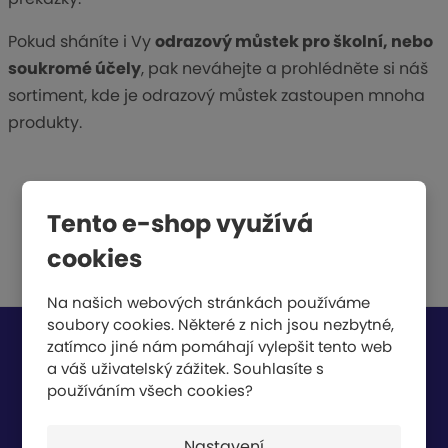
Pokud sháníte i Vy
odrazový můstek pro školní, nebo
soukromé účely
, pak neváhejte a prohlédněte si náš
sortiment, kde je odrazový můstek zastoupen mnoha
produkty.
Tento e-shop využívá
cookies
Na našich webových stránkách používáme
soubory cookies. Některé z nich jsou nezbytné,
zatímco jiné nám pomáhají vylepšit tento web
Chcete být informováni o zajímavých cenových
a váš uživatelský zážitek. Souhlasíte s
nabídkách a akcích?
používáním všech cookies?
Nastavení