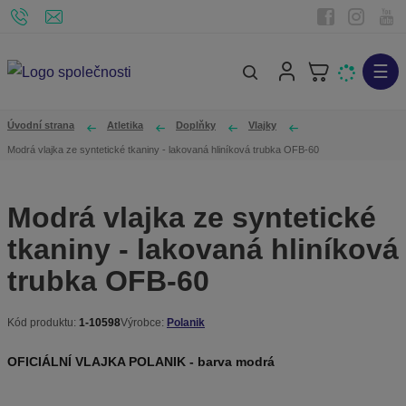
☰
V
y
h
Úvodní strana
Atletika
Doplňky
Vlajky
l
Modrá vlajka ze syntetické tkaniny - lakovaná hliníková trubka OFB-60
e
d
Modrá vlajka ze syntetické
a
tkaniny - lakovaná hliníková
t
trubka OFB-60
Kód produktu:
1-10598
Výrobce:
Polanik
K
ó
OFICIÁLNÍ VLAJKA POLANIK - barva modrá
d
v