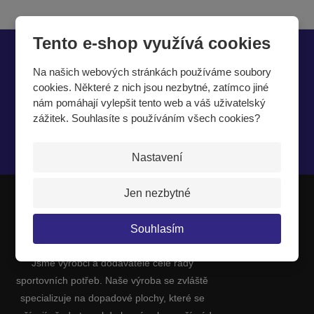
Tento e-shop využívá cookies
Chcete být informováni o zajímavých cenových
nabídkách a akcích?
Na našich webových stránkách používáme soubory
cookies. Některé z nich jsou nezbytné, zatímco jiné
nám pomáhají vylepšit tento web a váš uživatelský
zážitek. Souhlasíte s používáním všech cookies?
Souhlasím se
zpracováním osobních údajů
.
Nastavení
Jen nezbytné
JIPAST a.s.
Souhlasím
Jsme výrobci a dodavatelé celé řady
sportovních potřeb. Naše výroba se zvláště
specializuje na dopadové plochy, které se