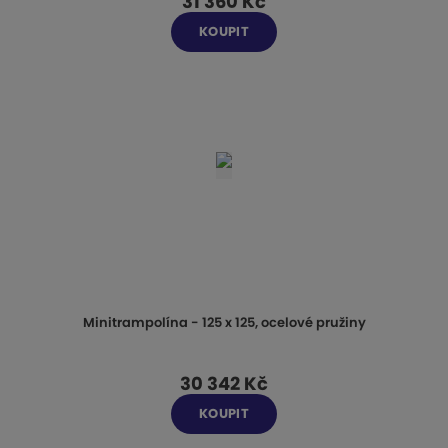
31 360 Kč
s
s
KOUPIT
Minitrampolína - 125 x 125, ocelové pružiny
30 342 Kč
KOUPIT