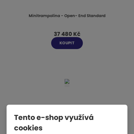
Minitrampolína - Open- End Standard
37 480 Kč
KOUPIT
Tento e-shop využívá
cookies
Minitrampolína - 125 x 125, gumová lana