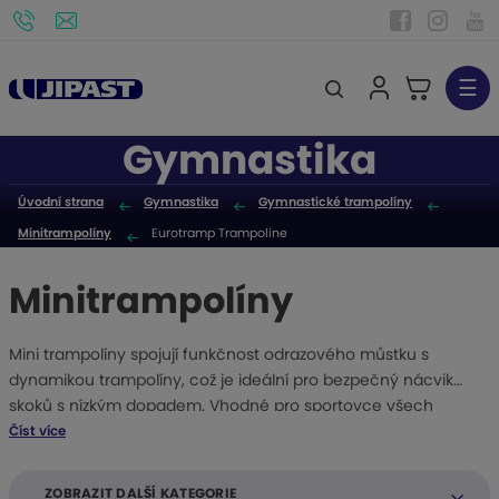
☰
V
y
Gymnastika
h
l
Úvodní strana
Gymnastika
Gymnastické trampolíny
e
Minitrampolíny
Eurotramp Trampoline
d
a
Minitrampolíny
t
Mini trampolíny spojují funkčnost odrazového můstku s
dynamikou trampolíny, což je ideální pro bezpečný nácvik
skoků s nízkým dopadem. Vhodné pro sportovce všech
věkových kategorií, rekreační i školní sporty, gymnastiku,
Číst více
parkour a freerunning. Otevřené trampolíny s bezbariérovým
vstupem a výkonnou skákací plochou poskytují vyšší
ZOBRAZIT DALŠÍ KATEGORIE