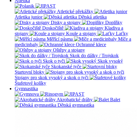
Atletika
Atletické překážky
Atletika junior
Dětská atletika
Disky a stojany
Doplňky
Doskočiště
Kladiva a
stojany
Koule a stojany
Laťky
Měřící pásma
Míče a
medicinbaly
Ochranné klece
Oštěpy a stojany
Skok do dálky / Trojskok
Skok o tyči
Skok vysoký
Skokanské tyče
Startovní bloky
Stojany pro skok vysoký a skok o tyči
Štafetové kolíky
Gymnastika
Akrobatické dráhy
Balet
Dětská gymnastika