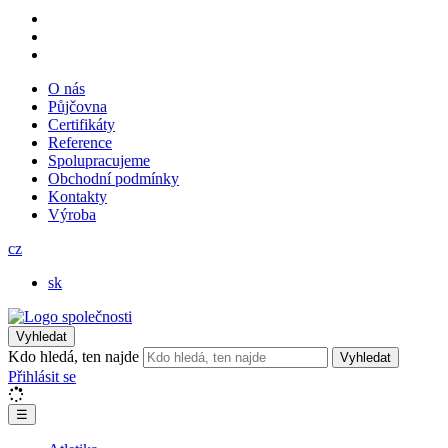
O nás
Půjčovna
Certifikáty
Reference
Spolupracujeme
Obchodní podmínky
Kontakty
Výroba
cz
sk
Vyhledat
Kdo hledá, ten najde
Vyhledat
Přihlásit se
☰