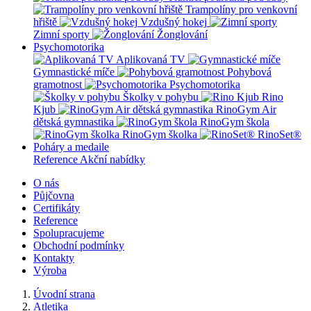
Trampolíny pro venkovní
hřiště
Vzdušný hokej
Zimní sporty
Žonglování
Psychomotorika
Aplikovaná TV
Gymnastické míče
Pohybová
gramotnost
Psychomotorika
Školky v pohybu
Rino
Kjub
RinoGym Air
dětská gymnastika
RinoGym škola
RinoGym školka
RinoSet®
Poháry a medaile
Reference
Akční nabídky
O nás
Půjčovna
Certifikáty
Reference
Spolupracujeme
Obchodní podmínky
Kontakty
Výroba
Úvodní strana
Atletika