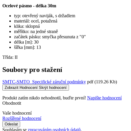
Ocelové pásmo - délka 30m
typ: otevřený naviják, s držadlem
materiál: ocel, potažená
klika: sklopná
měřítko: na jedné straně
začátek pásku: smyčka přesunuta z "0"
délka [m]: 30
šířka [mm]: 13
Třída: II
Soubory pro stažení
SMTC-SMTO_Specifické záruční podmínky
pdf
(119.26 Kb)
Zobrazit Hodnocení
Skrýt hodnocení
Produkt zatím nikdo nehodnotil, buďte první!
Napište hodnocení
Ohodnotit
Vaše hodnocení
Rozšířené hodnocení
Odeslat
Souhlasím se
zpracováním osobních údajů
.