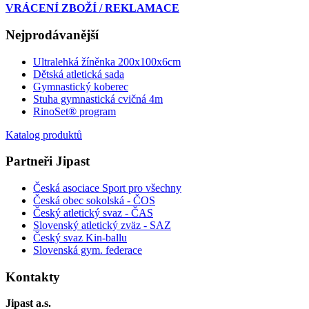
VRÁCENÍ ZBOŽÍ / REKLAMACE
Nejprodávanější
Ultralehká žíněnka 200x100x6cm
Dětská atletická sada
Gymnastický koberec
Stuha gymnastická cvičná 4m
RinoSet® program
Katalog produktů
Partneři Jipast
Česká asociace Sport pro všechny
Česká obec sokolská - ČOS
Český atletický svaz - ČAS
Slovenský atletický zväz
- SAZ
Český svaz Kin-ballu
Slovenská gym. federace
Kontakty
Jipast a.s.