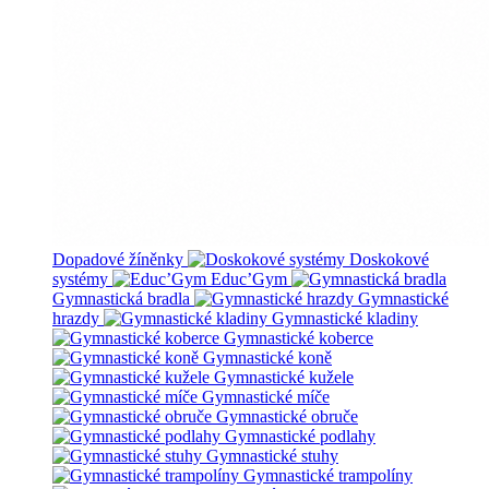
Dopadové žíněnky
Doskokové
systémy
Educ’Gym
Gymnastická bradla
Gymnastické
hrazdy
Gymnastické kladiny
Gymnastické koberce
Gymnastické koně
Gymnastické kužele
Gymnastické míče
Gymnastické obruče
Gymnastické podlahy
Gymnastické stuhy
Gymnastické trampolíny