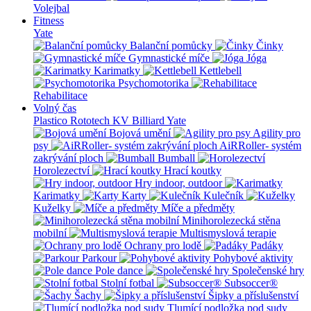
Volejbal
Fitness
Yate
Balanční pomůcky
Činky
Gymnastické míče
Jóga
Karimatky
Kettlebell
Psychomotorika
Rehabilitace
Volný čas
Plastico Rototech
KV Billiard
Yate
Bojová umění
Agility pro
psy
AiRRoller- systém
zakrývání ploch
Bumball
Horolezectví
Hrací koutky
Hry indoor, outdoor
Karimatky
Karty
Kulečník
Kuželky
Míče a předměty
Minihorolezecká stěna
mobilní
Multismyslová terapie
Ochrany pro lodě
Padáky
Parkour
Pohybové aktivity
Pole dance
Společenské hry
Stolní fotbal
Subsoccer®
Šachy
Šipky a příslušenství
Tlumící podložka pod sudy