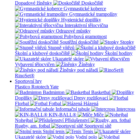
Dopadové žíněnky
Doskočiště
Gymnastické koberce
Gymnastické trampolíny
Hygienické doplňky
Interaktivní tělocvična
Odrazové můstky
Pohybová gramotnost
Soutěžní doskočiště
Stopky
Stupně vítězů
Školní a klubové doskočiště
Školní hodiny
Ukazatelé skóre
Vybavení tělocvičen
Žíněnky
Žíněnky pod nářadí
RinoSet®
Sportovní hry
Plastico Rototech
Yate
Badminton
Basketbal
Doplňky
Dresy rozlišovací
Florbal
Fotbal
Házená
Informační tabule
Intercross
KIN-BALL®
Míče
Nohejbal
Příslušenství
Rugby, am. fotbal
Sportovní sítě
Stolní tenis
Tenis
Ukazatelé skóre
Vodní polo