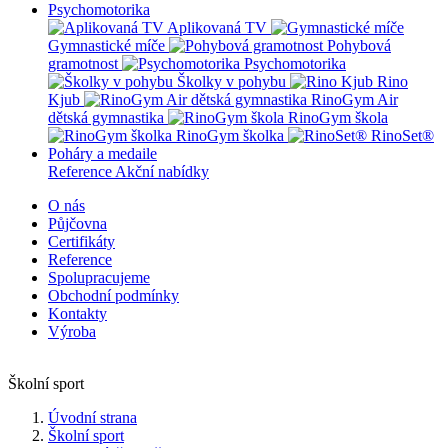
Psychomotorika
Aplikovaná TV
Gymnastické míče
Pohybová
gramotnost
Psychomotorika
Školky v pohybu
Rino
Kjub
RinoGym Air
dětská gymnastika
RinoGym škola
RinoGym školka
RinoSet®
Poháry a medaile
Reference
Akční nabídky
O nás
Půjčovna
Certifikáty
Reference
Spolupracujeme
Obchodní podmínky
Kontakty
Výroba
Školní sport
Úvodní strana
Školní sport