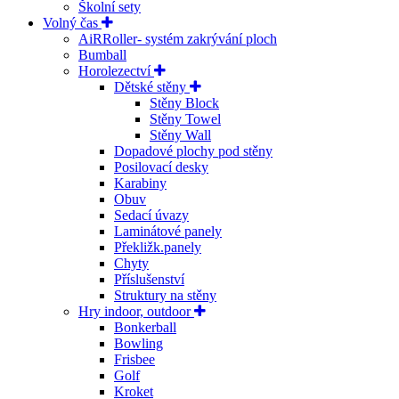
Školní sety
Volný čas
AiRRoller- systém zakrývání ploch
Bumball
Horolezectví
Dětské stěny
Stěny Block
Stěny Towel
Stěny Wall
Dopadové plochy pod stěny
Posilovací desky
Karabiny
Obuv
Sedací úvazy
Laminátové panely
Překližk.panely
Chyty
Příslušenství
Struktury na stěny
Hry indoor, outdoor
Bonkerball
Bowling
Frisbee
Golf
Kroket