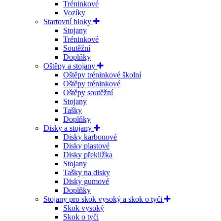
Tréninkové
Vozíky
Startovní bloky
Stojany
Tréninkové
Soutěžní
Doplňky
Oštěpy a stojany
Oštěpy tréninkové školní
Oštěpy tréninkové
Oštěpy soutěžní
Stojany
Tašky
Doplňky
Disky a stojany
Disky karbonové
Disky plastové
Disky překližka
Stojany
Tašky na disky
Disky gumové
Doplňky
Stojany pro skok vysoký a skok o tyči
Skok vysoký
Skok o tyči