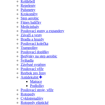
Kettlebell
Repelenty
Pulsmetry
Krokoměry
Step aerobic
Fitnes balíčky
Medicinbaly
Posilovací gumy a expandery
Závaží a vesty
Bradla a hrazdy
Posilovací kolečka
Trampolíny
Posilovací doplňky
Bedýnky na step aerobic
Švihadla
Závěsné systémy
Posilovací věže
Reebok pro ženy
Antidekubit
Matrace
Podložky
Posilovací stroje, věže
Rotopedy
Cyklotrenažéry
Rotopedy eliptické