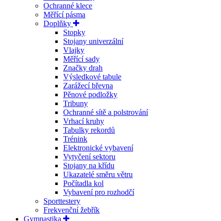
Ochranné klece
Měřící pásma
Doplňky
Stopky
Stojany univerzální
Vlajky
Měřící sady
Značky drah
Výsledkové tabule
Zarážecí břevna
Pěnové podložky
Tribuny
Ochranné sítě a polstrování
Vrhací kruhy
Tabulky rekordů
Trénink
Elektronické vybavení
Vytyčení sektoru
Stojany na křídu
Ukazatelé směru větru
Počítadla kol
Vybavení pro rozhodčí
Sporttestery
Frekvenční žebřík
Gymnastika