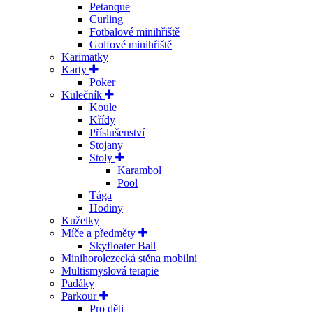
Petanque
Curling
Fotbalové minihřiště
Golfové minihřiště
Karimatky
Karty
Poker
Kulečník
Koule
Křídy
Příslušenství
Stojany
Stoly
Karambol
Pool
Tága
Hodiny
Kuželky
Míče a předměty
Skyfloater Ball
Minihorolezecká stěna mobilní
Multismyslová terapie
Padáky
Parkour
Pro děti