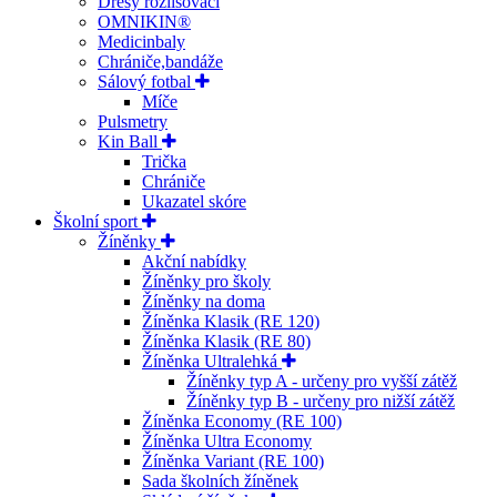
Dresy rozlišovací
OMNIKIN®
Medicinbaly
Chrániče,bandáže
Sálový fotbal
Míče
Pulsmetry
Kin Ball
Trička
Chrániče
Ukazatel skóre
Školní sport
Žíněnky
Akční nabídky
Žíněnky pro školy
Žíněnky na doma
Žíněnka Klasik (RE 120)
Žíněnka Klasik (RE 80)
Žíněnka Ultralehká
Žíněnky typ A - určeny pro vyšší zátěž
Žíněnky typ B - určeny pro nižší zátěž
Žíněnka Economy (RE 100)
Žíněnka Ultra Economy
Žíněnka Variant (RE 100)
Sada školních žíněnek