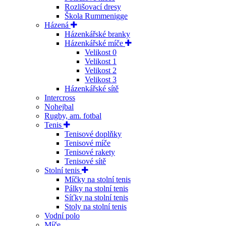
Rozlišovací dresy
Škola Rummenigge
Házená
Házenkářské branky
Házenkářské míče
Velikost 0
Velikost 1
Velikost 2
Velikost 3
Házenkářské sítě
Intercross
Nohejbal
Rugby, am. fotbal
Tenis
Tenisové doplňky
Tenisové míče
Tenisové rakety
Tenisové sítě
Stolní tenis
Míčky na stolní tenis
Pálky na stolní tenis
Síťky na stolní tenis
Stoly na stolní tenis
Vodní polo
Míče