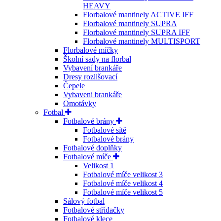
HEAVY
Florbalové mantinely ACTIVE IFF
Florbalové mantinely SUPRA
Florbalové mantinely SUPRA IFF
Florbalové mantinely MULTISPORT
Florbalové míčky
Školní sady na florbal
Vybavení brankáře
Dresy rozlišovací
Čepele
Vybaveni brankáře
Omotávky
Fotbal
Fotbalové brány
Fotbalové sítě
Fotbalové brány
Fotbalové doplňky
Fotbalové míče
Velikost 1
Fotbalové míče velikost 3
Fotbalové míče velikost 4
Fotbalové míče velikost 5
Sálový fotbal
Fotbalové střídačky
Fotbalové klece