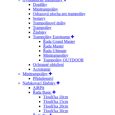
Doplňky
Minitrampolíny
Odrazová plocha pro trampolíny
Sestavy
Trampolínové dráhy
Trampolíny
Žíněnky
Trampolíny Eurotramp
Řada Grand Master
Řada Master
Řada Ultimate
Minitrampolíny
Trampolíny OUTDOOR
Ochranné obložení
Acrotramp
Minitrampolíny
Příslušenství
Nafukovací žíněnky
AiRPit
Řada Basic
Tloušťka 10cm
Tloušťka 15cm
Tloušťka 20cm
Tloušťka 30cm