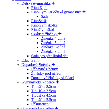
Dětská gymnastika
Rino Kjub
RinoGym Air dětská gymnastika
Sady
RinoSet®
RinoGym školka
RinoGym škola
Skládací žíněnky
Žíněnka 4-dílná
Žíněnka 5-dílná
Žíněnka 6-dílná
Žíněnka 8-dílná
Sada pro předškolní děti
Educ’Gym
Dopadové žíněnky
Přídavné žíněnky
Žíněnky pod nářadí
Dopadové žíněnky skládací
Gymnastické koberce
Tloušťka 2,5cm
Tloušťka 3,5cm
Tloušťka 4,5cm
Tloušťka 5,5cm
Příslušenství
Gymnastické kladiny