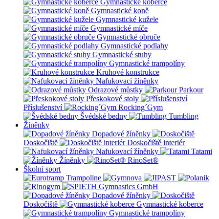
Gymnastické koberce
Gymnastické koně
Gymnastické kužele
Gymnastické míče
Gymnastické obruče
Gymnastické podlahy
Gymnastické stuhy
Gymnastické trampolíny
Kruhové konstrukce
Nafukovací žíněnky
Odrazové můstky
Parkour
Přeskokové stoly
Příslušenství
Rocking´Gym
Švédské bedny
Tumbling
Žíněnky
Dopadové žíněnky
Doskočiště
Doskočiště interiér
Nafukovací žíněnky
Tatami
Žíněnky
RinoSet®
Školní sport
Dopadové žíněnky
Doskočiště
Gymnastické koberce
Gymnastické trampolíny