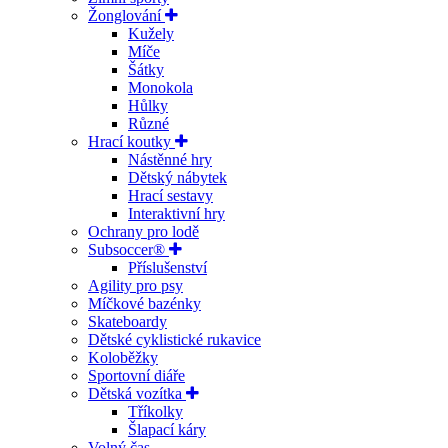
Žonglování
Kužely
Míče
Šátky
Monokola
Hůlky
Různé
Hrací koutky
Nástěnné hry
Dětský nábytek
Hrací sestavy
Interaktivní hry
Ochrany pro lodě
Subsoccer®
Příslušenství
Agility pro psy
Míčkové bazénky
Skateboardy
Dětské cyklistické rukavice
Koloběžky
Sportovní diáře
Dětská vozítka
Tříkolky
Šlapací káry
Volný čas