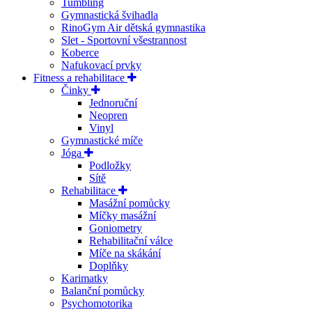
Tumbling
Gymnastická švihadla
RinoGym Air dětská gymnastika
Slet - Sportovní všestrannost
Koberce
Nafukovací prvky
Fitness a rehabilitace
Činky
Jednoruční
Neopren
Vinyl
Gymnastické míče
Jóga
Podložky
Sítě
Rehabilitace
Masážní pomůcky
Míčky masážní
Goniometry
Rehabilitační válce
Míče na skákání
Doplňky
Karimatky
Balanční pomůcky
Psychomotorika