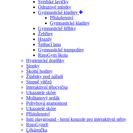
Švédské lavičky
Odrazové můstky
Gymnastické kladiny
Příslušenství
Gymnastické kladiny
Gymnastické hříbky
Žebřiny
Hrazdy
Šplhací lana
Gymnastické trampolíny
RinoGym škola
Hygienické doplňky
Stopky
Školní hodiny
Žíněnky pod nářadí
Stupně vítězů
Interaktivní tělocvična
Ukazatele skóre
Molitanový sedák
Pohybová gramotnost
Ukazatelé skóre
Příslušenství
Initi playground - herní konzole pro interaktivní stěny
RinoGym®
Lékárnička