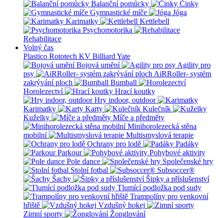
Balanční pomůcky
Činky
Gymnastické míče
Jóga
Karimatky
Kettlebell
Psychomotorika
Rehabilitace
Volný čas
Plastico Rototech
KV Billiard
Yate
Bojová umění
Agility pro
psy
AiRRoller- systém
zakrývání ploch
Bumball
Horolezectví
Hrací koutky
Hry indoor, outdoor
Karimatky
Karty
Kulečník
Kuželky
Míče a předměty
Minihorolezecká stěna
mobilní
Multismyslová terapie
Ochrany pro lodě
Padáky
Parkour
Pohybové aktivity
Pole dance
Společenské hry
Stolní fotbal
Subsoccer®
Šachy
Šipky a příslušenství
Tlumící podložka pod sudy
Trampolíny pro venkovní
hřiště
Vzdušný hokej
Zimní sporty
Žonglování