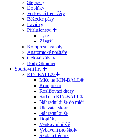
Steppery
Doplňky
Veslovací trenažéry
Běžecké pásy
Lavičky
Příslušenství
Tyče
Závaží
Kompresní zábaly
Anatomické polštáře
Gelové zábaly
Body Slimmer
Sportovní hry
KIN-BALL®
Míče na KIN-BALL®
Kompresor
Rozlišovací dresy
Sada na KIN-BALL®
Náhradní duše do míčů
Ukazatel skore
Náhradní duše
Doplňky
Venkovní hřiště
Vybavení pro školy
Škola a trénink