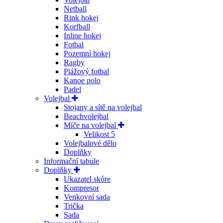
Netball
Rink hokej
Korfball
Inline hokej
Fotbal
Pozemní hokej
Ragby
Plážový fotbal
Kanoe polo
Padel
Volejbal
Stojany a sítě na volejbal
Beachvolejbal
Míče na volejbal
Velikost 5
Volejbalové dělo
Doplňky
Informační tabule
Doplňky
Ukazatel skóre
Kompresor
Venkovní sada
Trička
Sada