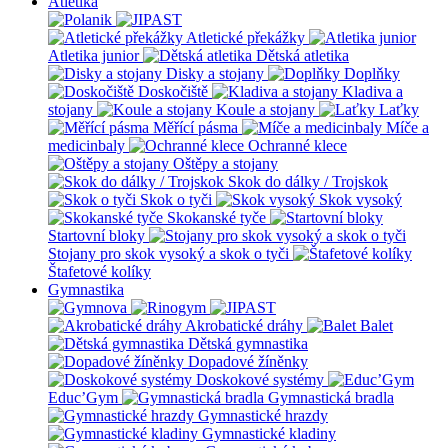
Atletika
Atletické překážky
Atletika junior
Dětská atletika
Disky a stojany
Doplňky
Doskočiště
Kladiva a
stojany
Koule a stojany
Laťky
Měřící pásma
Míče a
medicinbaly
Ochranné klece
Oštěpy a stojany
Skok do dálky / Trojskok
Skok o tyči
Skok vysoký
Skokanské tyče
Startovní bloky
Stojany pro skok vysoký a skok o tyči
Štafetové kolíky
Gymnastika
Akrobatické dráhy
Balet
Dětská gymnastika
Dopadové žíněnky
Doskokové systémy
Educ’Gym
Gymnastická bradla
Gymnastické hrazdy
Gymnastické kladiny