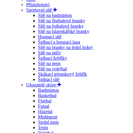
Příslušenství
Sportovní sítě
Sítě na badminton
Sítě na florbalové branky
Sítě na fotbalové branky
Sítě na házenkářské branky
Houpací sítě
Šplhací a houpací lana
Sítě na branky na lední hokej
Sítě na míče
Šplhací žebříky
Sítě na tenis
Sítě na volejbal
Skákací tréninkový žebřík
Šplhací sítě
Ukazatelé skóre
Badminton
Basketbal
Florbal
Futsal
Házená
Multisport
Stolní tenis
Tenis
Volejbal