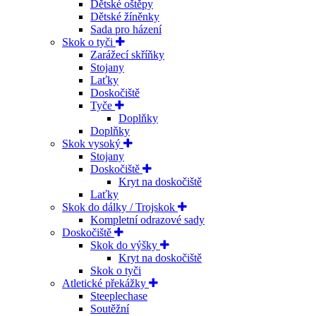
Dětské oštěpy
Dětské žíněnky
Sada pro házení
Skok o tyči
Zarážecí skříňky
Stojany
Laťky
Doskočiště
Tyče
Doplňky
Doplňky
Skok vysoký
Stojany
Doskočiště
Kryt na doskočiště
Laťky
Skok do dálky / Trojskok
Kompletní odrazové sady
Doskočiště
Skok do výšky
Kryt na doskočiště
Skok o tyči
Atletické překážky
Steeplechase
Soutěžní