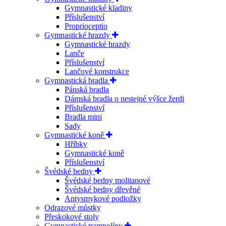
Gymnastické kladiny
Příslušenství
Proprioceptio
Gymnastické hrazdy
Gymnastické hrazdy
Lanče
Příslušenství
Lančové konstrukce
Gymnastická bradla
Pánská bradla
Dámská bradla o nestejné výšce žerdi
Příslušenství
Bradla mini
Sady
Gymnastické koně
Hříbky
Gymnastické koně
Příslušenství
Švédské bedny
Švédské bedny molitanové
Švédské bedny dřevěné
Antysmykové podložky
Odrazové můstky
Přeskokové stoly
Gymnastické trampolíny