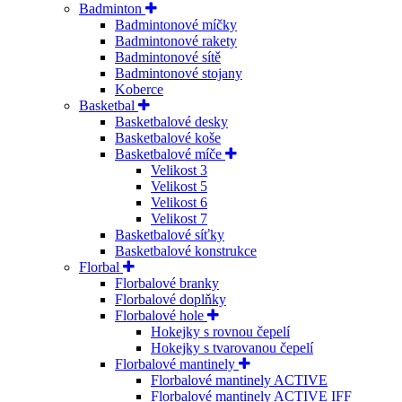
Badminton
Badmintonové míčky
Badmintonové rakety
Badmintonové sítě
Badmintonové stojany
Koberce
Basketbal
Basketbalové desky
Basketbalové koše
Basketbalové míče
Velikost 3
Velikost 5
Velikost 6
Velikost 7
Basketbalové síťky
Basketbalové konstrukce
Florbal
Florbalové branky
Florbalové doplňky
Florbalové hole
Hokejky s rovnou čepelí
Hokejky s tvarovanou čepelí
Florbalové mantinely
Florbalové mantinely ACTIVE
Florbalové mantinely ACTIVE IFF