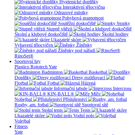
Hygienické doplňky
Interaktivní tělocvična
Odrazové můstky
Pohybová gramotnost
Soutěžní doskočiště
Stopky
Stupně vítězů
Školní a klubové doskočiště
Školní hodiny
Ukazatelé skóre
Vybavení tělocvičen
Žíněnky
Žíněnky pod nářadí
RinoSet®
Sportovní hry
Plastico Rototech
Yate
Badminton
Basketbal
Doplňky
Dresy rozlišovací
Florbal
Fotbal
Házená
Informační tabule
Intercross
KIN-BALL®
Míče
Nohejbal
Příslušenství
Rugby, am. fotbal
Sportovní sítě
Stolní tenis
Tenis
Ukazatelé skóre
Vodní polo
Volejbal
Fitness
Yate