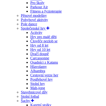
Pro školy
Parkour Air
Fitness a fyzioterapie
Pěnové modelíny
Pohybové aktivity
Pole dance
Společenské hry
Activity
Hry pro malé děti
Člověče nezlob se
Hry od 8 let
Hry od 10 let
Dračí doupě
Carcassonne
Osadníci z Katanu
Hlavolamy
Alhambra
Cestovní verze her
Postřehové hry
Stolní hry
Mah-jong
Stavebnicové díly
Stolní fotbal
Šachy
Karetní stolky