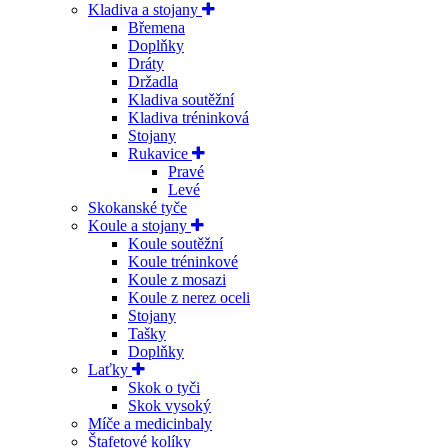
Kladiva a stojany
Břemena
Doplňky
Dráty
Držadla
Kladiva soutěžní
Kladiva tréninková
Stojany
Rukavice
Pravé
Levé
Skokanské tyče
Koule a stojany
Koule soutěžní
Koule tréninkové
Koule z mosazi
Koule z nerez oceli
Stojany
Tašky
Doplňky
Laťky
Skok o tyči
Skok vysoký
Míče a medicinbaly
Štafetové kolíky