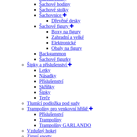
Šachové hodiny
Šachové stolky
Šachovnice
Dřevěné desky
Šachové figury
Boxy na figury
Zahradní a velké
Elektronické
Obaly na figury
Backgammon
Šachové figurky
Šipky a příslušenství
Letky
Násadky
Příslušenství
Skříňky
Šipky
Terče
Tlumící podložka pod sudy
Trampolíny pro venkovní hřiště
Příslušenství
Trampolíny
Trampolíny GARLANDO
Vzdušný hokej
Zimní sporty