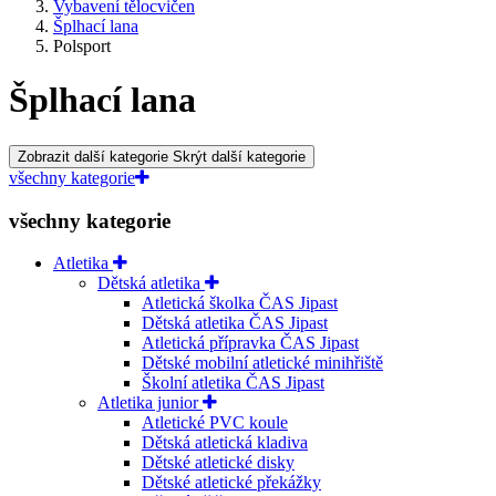
Vybavení tělocvičen
Šplhací lana
Polsport
Šplhací lana
Zobrazit další kategorie
Skrýt další kategorie
všechny kategorie
všechny kategorie
Atletika
Dětská atletika
Atletická školka ČAS Jipast
Dětská atletika ČAS Jipast
Atletická přípravka ČAS Jipast
Dětské mobilní atletické minihřiště
Školní atletika ČAS Jipast
Atletika junior
Atletické PVC koule
Dětská atletická kladiva
Dětské atletické disky
Dětské atletické překážky