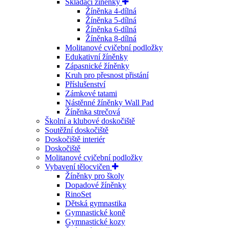
Skládací žíněnky
Žíněnka 4-dílná
Žíněnka 5-dílná
Žíněnka 6-dílná
Žíněnka 8-dílná
Molitanové cvičební podložky
Edukativní žíněnky
Zápasnické žíněnky
Kruh pro přesnost přistání
Příslušenství
Zámkové tatami
Nástěnné žíněnky Wall Pad
Žíněnka strečová
Školní a klubové doskočiště
Soutěžní doskočiště
Doskočiště interiér
Doskočiště
Molitanové cvičební podložky
Vybavení tělocvičen
Žíněnky pro školy
Dopadové žíněnky
RinoSet
Dětská gymnastika
Gymnastické koně
Gymnastické kozy