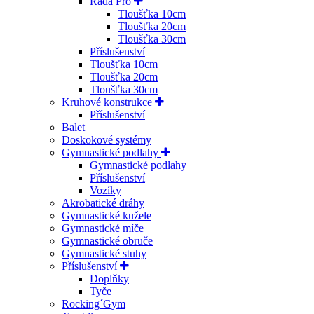
Řada Pro
Tloušťka 10cm
Tloušťka 20cm
Tloušťka 30cm
Příslušenství
Tloušťka 10cm
Tloušťka 20cm
Tloušťka 30cm
Kruhové konstrukce
Příslušenství
Balet
Doskokové systémy
Gymnastické podlahy
Gymnastické podlahy
Příslušenství
Vozíky
Akrobatické dráhy
Gymnastické kužele
Gymnastické míče
Gymnastické obruče
Gymnastické stuhy
Příslušenství
Doplňky
Tyče
Rocking´Gym