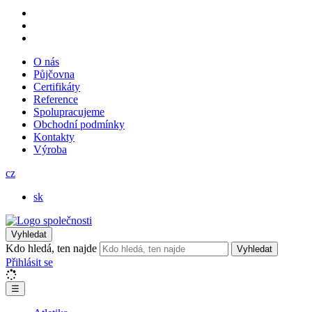
O nás
Půjčovna
Certifikáty
Reference
Spolupracujeme
Obchodní podmínky
Kontakty
Výroba
cz
sk
Vyhledat
Kdo hledá, ten najde
Vyhledat
Přihlásit se
☰