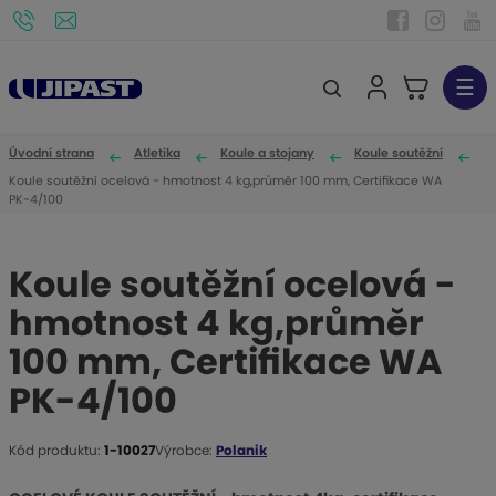
☰
V
y
h
Úvodní strana
Atletika
Koule a stojany
Koule soutěžní
l
Koule soutěžní ocelová - hmotnost 4 kg,průměr 100 mm, Certifikace WA
PK-4/100
e
d
a
Koule soutěžní ocelová -
t
hmotnost 4 kg,průměr
100 mm, Certifikace WA
PK-4/100
Kód produktu:
1-10027
Výrobce:
Polanik
K
ó