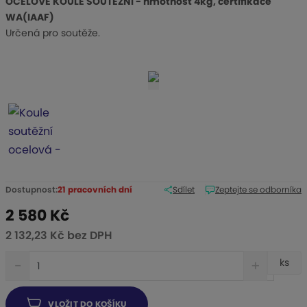
OCELOVÉ KOULE SOUTĚŽNÍ - hmotnost 4kg, certifikace
d
WA(IAAF)
v
Určená pro soutěže.
ý
r
o
b
c
e
:
1
-
Dostupnost:
21 pracovních dní
Sdílet
Zeptejte se odborníka
1
0
2 580 Kč
0
2 132,23 Kč bez DPH
2
S
N
Z
7
ks
n
a
m
í
v
ě
ž
ý
VLOŽIT DO KOŠÍKU
n