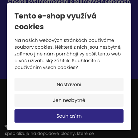
Chcete být informováni o zajímavých cenových
nabídkách a akcích?
Tento e-shop využívá
cookies
Na našich webových stránkách používáme
soubory cookies. Některé z nich jsou nezbytné,
zatímco jiné nám pomáhají vylepšit tento web
a váš uživatelský zážitek. Souhlasíte s
používáním všech cookies?
Souhlasím se
zpracováním osobních údajů
.
Nastavení
Jen nezbytné
JIPAST a.s.
Souhlasím
Jsme výrobci a dodavatelé celé řady
sportovních potřeb. Naše výroba se zvláště
specializuje na dopadové plochy, které se