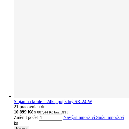
Stojan na koule – 24ks, pojízdný SR-24-W
21 pracovních dní
10 899 Kč
9 007,44 Kč
bez DPH
Změnit počet
Navýšit množství
Snížit množství
ks
Koupit