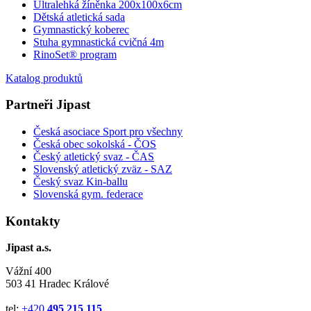
Ultralehká žíněnka 200x100x6cm
Dětská atletická sada
Gymnastický koberec
Stuha gymnastická cvičná 4m
RinoSet® program
Katalog produktů
Partneři Jipast
Česká asociace Sport pro všechny
Česká obec sokolská - ČOS
Český atletický svaz - ČAS
Slovenský atletický zväz
- SAZ
Český svaz Kin-ballu
Slovenská gym. federace
Kontakty
Jipast a.s.
Vážní 400
503 41 Hradec Králové
tel:
+420
495 215 115