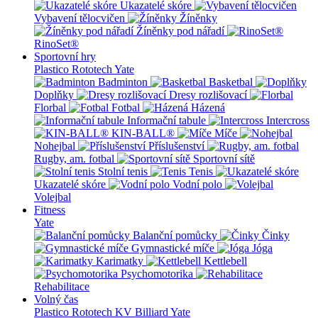
Ukazatelé skóre
Vybavení tělocvičen
Žíněnky
Žíněnky pod nářadí
RinoSet®
Sportovní hry
Plastico Rototech
Yate
Badminton
Basketbal
Doplňky
Dresy rozlišovací
Florbal
Fotbal
Házená
Informační tabule
Intercross
KIN-BALL®
Míče
Nohejbal
Příslušenství
Rugby, am. fotbal
Sportovní sítě
Stolní tenis
Tenis
Ukazatelé skóre
Vodní polo
Volejbal
Fitness
Yate
Balanční pomůcky
Činky
Gymnastické míče
Jóga
Karimatky
Kettlebell
Psychomotorika
Rehabilitace
Volný čas
Plastico Rototech
KV Billiard
Yate