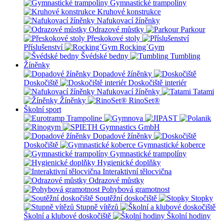
Gymnastické trampolíny
Kruhové konstrukce
Nafukovací žíněnky
Odrazové můstky
Parkour
Přeskokové stoly
Příslušenství
Rocking´Gym
Švédské bedny
Tumbling
Žíněnky
Dopadové žíněnky
Doskočiště
Doskočiště interiér
Nafukovací žíněnky
Tatami
Žíněnky
RinoSet®
Školní sport
Dopadové žíněnky
Doskočiště
Gymnastické koberce
Gymnastické trampolíny
Hygienické doplňky
Interaktivní tělocvična
Odrazové můstky
Pohybová gramotnost
Soutěžní doskočiště
Stopky
Stupně vítězů
Školní a klubové doskočiště
Školní hodiny