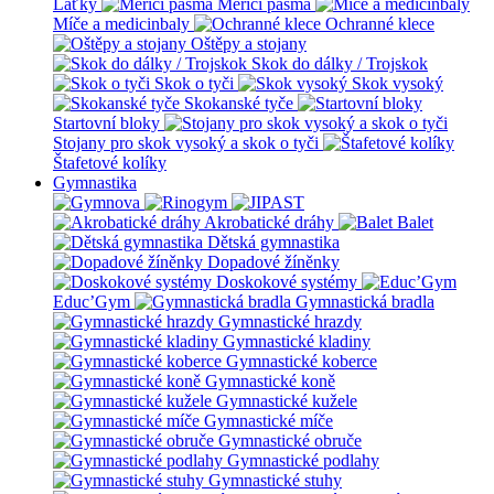
Laťky
Měřící pásma
Míče a medicinbaly
Ochranné klece
Oštěpy a stojany
Skok do dálky / Trojskok
Skok o tyči
Skok vysoký
Skokanské tyče
Startovní bloky
Stojany pro skok vysoký a skok o tyči
Štafetové kolíky
Gymnastika
Akrobatické dráhy
Balet
Dětská gymnastika
Dopadové žíněnky
Doskokové systémy
Educ’Gym
Gymnastická bradla
Gymnastické hrazdy
Gymnastické kladiny
Gymnastické koberce
Gymnastické koně
Gymnastické kužele
Gymnastické míče
Gymnastické obruče
Gymnastické podlahy
Gymnastické stuhy