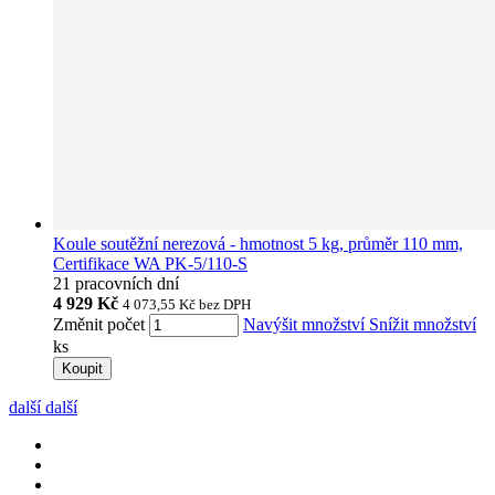
Koule soutěžní nerezová - hmotnost 5 kg, průměr 110 mm,
Certifikace WA PK-5/110-S
21 pracovních dní
4 929 Kč
4 073,55 Kč
bez DPH
Změnit počet
Navýšit množství
Snížit množství
ks
Koupit
další
další