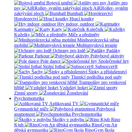
Bojová umění
Agility pro
psy
AiRRoller- systém
zakrývání ploch
Bumball
Horolezectví
Hrací koutky
Hry indoor, outdoor
Karimatky
Karty
Kulečník
Kuželky
Míče a předměty
Minihorolezecká stěna
mobilní
Multismyslová terapie
Ochrany pro lodě
Padáky
Parkour
Pohybové aktivity
Pole dance
Společenské hry
Stolní fotbal
Subsoccer®
Šachy
Šipky a příslušenství
Tlumící podložka pod sudy
Trampolíny pro venkovní
hřiště
Vzdušný hokej
Zimní sporty
Žonglování
Psychomotorika
Aplikovaná TV
Gymnastické míče
Pohybová
gramotnost
Psychomotorika
Školky v pohybu
Rino
Kjub
RinoGym Air
dětská gymnastika
RinoGym škola