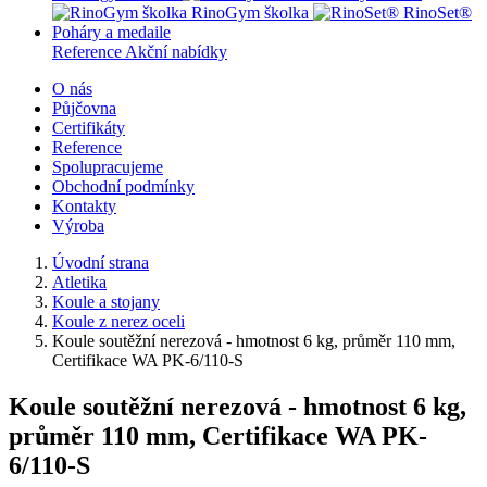
RinoGym školka
RinoSet®
Poháry a medaile
Reference
Akční nabídky
O nás
Půjčovna
Certifikáty
Reference
Spolupracujeme
Obchodní podmínky
Kontakty
Výroba
Úvodní strana
Atletika
Koule a stojany
Koule z nerez oceli
Koule soutěžní nerezová - hmotnost 6 kg, průměr 110 mm,
Certifikace WA PK-6/110-S
Koule soutěžní nerezová - hmotnost 6 kg,
průměr 110 mm, Certifikace WA PK-
6/110-S