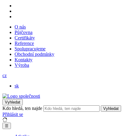
O nás
Půjčovna
Certifikáty
Reference
Spolupracujeme
Obchodní podmínky
Kontakty
Výroba
cz
sk
Vyhledat
Kdo hledá, ten najde
Vyhledat
Přihlásit se
☰