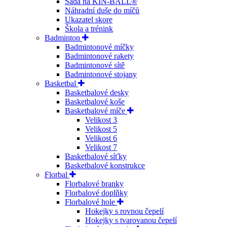
Sada na KIN-BALL®
Náhradní duše do míčů
Ukazatel skore
Škola a trénink
Badminton
Badmintonové míčky
Badmintonové rakety
Badmintonové sítě
Badmintonové stojany
Basketbal
Basketbalové desky
Basketbalové koše
Basketbalové míče
Velikost 3
Velikost 5
Velikost 6
Velikost 7
Basketbalové síťky
Basketbalové konstrukce
Florbal
Florbalové branky
Florbalové doplňky
Florbalové hole
Hokejky s rovnou čepelí
Hokejky s tvarovanou čepelí