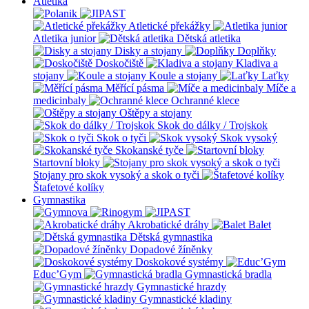
Atletika
Atletické překážky
Atletika junior
Dětská atletika
Disky a stojany
Doplňky
Doskočiště
Kladiva a
stojany
Koule a stojany
Laťky
Měřící pásma
Míče a
medicinbaly
Ochranné klece
Oštěpy a stojany
Skok do dálky / Trojskok
Skok o tyči
Skok vysoký
Skokanské tyče
Startovní bloky
Stojany pro skok vysoký a skok o tyči
Štafetové kolíky
Gymnastika
Akrobatické dráhy
Balet
Dětská gymnastika
Dopadové žíněnky
Doskokové systémy
Educ’Gym
Gymnastická bradla
Gymnastické hrazdy
Gymnastické kladiny