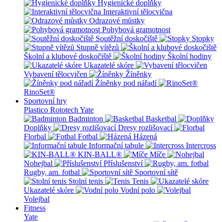
Hygienické doplňky
Interaktivní tělocvična
Odrazové můstky
Pohybová gramotnost
Soutěžní doskočiště
Stopky
Stupně vítězů
Školní a klubové doskočiště
Školní hodiny
Ukazatelé skóre
Vybavení tělocvičen
Žíněnky
Žíněnky pod nářadí
RinoSet®
Sportovní hry
Plastico Rototech
Yate
Badminton
Basketbal
Doplňky
Dresy rozlišovací
Florbal
Fotbal
Házená
Informační tabule
Intercross
KIN-BALL®
Míče
Nohejbal
Příslušenství
Rugby, am. fotbal
Sportovní sítě
Stolní tenis
Tenis
Ukazatelé skóre
Vodní polo
Volejbal
Fitness
Yate