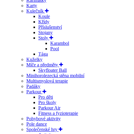
Karimatky
Karty
Kulečník
Koule
Křídy
Příslušenství
Stojany
Stoly
Karambol
Pool
Tága
Kuželky
Míče a předměty
Skyfloater Ball
Minihorolezecká stěna mobilní
Multismyslová terapie
Padáky
Parkour
Pro děti
Pro školy
Parkour Air
Fitness a fyzioterapie
Pohybové aktivity
Pole dance
Společenské hry