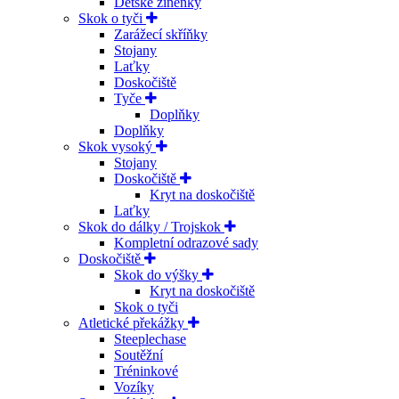
Dětské žíněnky
Skok o tyči
Zarážecí skříňky
Stojany
Laťky
Doskočiště
Tyče
Doplňky
Doplňky
Skok vysoký
Stojany
Doskočiště
Kryt na doskočiště
Laťky
Skok do dálky / Trojskok
Kompletní odrazové sady
Doskočiště
Skok do výšky
Kryt na doskočiště
Skok o tyči
Atletické překážky
Steeplechase
Soutěžní
Tréninkové
Vozíky