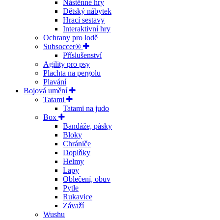
Nástěnné hry
Dětský nábytek
Hrací sestavy
Interaktivní hry
Ochrany pro lodě
Subsoccer®
Příslušenství
Agility pro psy
Plachta na pergolu
Plavání
Bojová umění
Tatami
Tatami na judo
Box
Bandáže, pásky
Bloky
Chrániče
Doplňky
Helmy
Lapy
Oblečení, obuv
Pytle
Rukavice
Závaží
Wushu