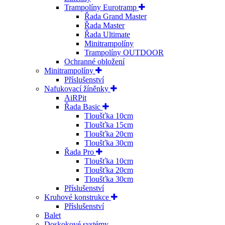
Trampolíny Eurotramp
Řada Grand Master
Řada Master
Řada Ultimate
Minitrampolíny
Trampolíny OUTDOOR
Ochranné obložení
Minitrampolíny
Příslušenství
Nafukovací žíněnky
AiRPit
Řada Basic
Tloušťka 10cm
Tloušťka 15cm
Tloušťka 20cm
Tloušťka 30cm
Řada Pro
Tloušťka 10cm
Tloušťka 20cm
Tloušťka 30cm
Příslušenství
Kruhové konstrukce
Příslušenství
Balet
Doskokové systémy