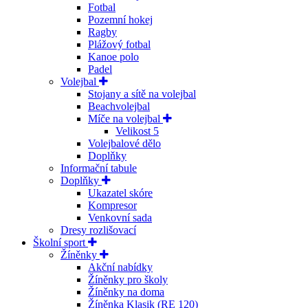
Fotbal
Pozemní hokej
Ragby
Plážový fotbal
Kanoe polo
Padel
Volejbal
Stojany a sítě na volejbal
Beachvolejbal
Míče na volejbal
Velikost 5
Volejbalové dělo
Doplňky
Informační tabule
Doplňky
Ukazatel skóre
Kompresor
Venkovní sada
Dresy rozlišovací
Školní sport
Žíněnky
Akční nabídky
Žíněnky pro školy
Žíněnky na doma
Žíněnka Klasik (RE 120)