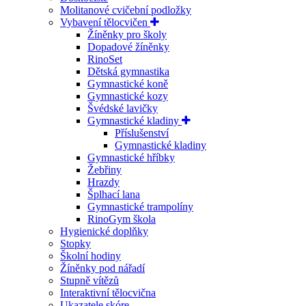
Molitanové cvičební podložky
Vybavení tělocvičen
Žíněnky pro školy
Dopadové žíněnky
RinoSet
Dětská gymnastika
Gymnastické koně
Gymnastické kozy
Švédské lavičky
Gymnastické kladiny
Příslušenství
Gymnastické kladiny
Gymnastické hříbky
Žebřiny
Hrazdy
Šplhací lana
Gymnastické trampolíny
RinoGym škola
Hygienické doplňky
Stopky
Školní hodiny
Žíněnky pod nářadí
Stupně vítězů
Interaktivní tělocvična
Ukazatele skóre