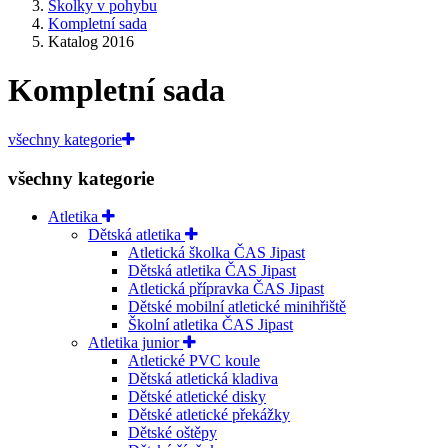
Školky v pohybu
Kompletní sada
Katalog 2016
Kompletní sada
všechny kategorie
všechny kategorie
Atletika
Dětská atletika
Atletická školka ČAS Jipast
Dětská atletika ČAS Jipast
Atletická přípravka ČAS Jipast
Dětské mobilní atletické minihřiště
Školní atletika ČAS Jipast
Atletika junior
Atletické PVC koule
Dětská atletická kladiva
Dětské atletické disky
Dětské atletické překážky
Dětské oštěpy