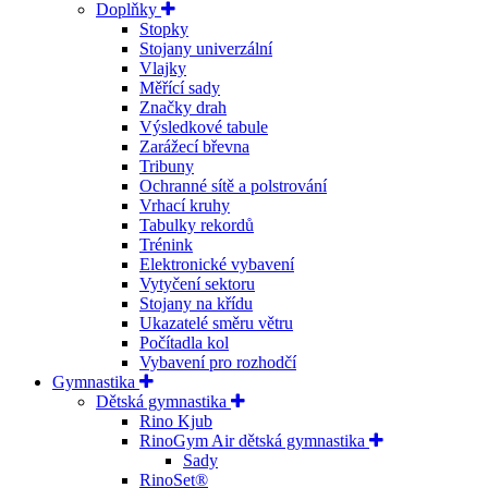
Doplňky
Stopky
Stojany univerzální
Vlajky
Měřící sady
Značky drah
Výsledkové tabule
Zarážecí břevna
Tribuny
Ochranné sítě a polstrování
Vrhací kruhy
Tabulky rekordů
Trénink
Elektronické vybavení
Vytyčení sektoru
Stojany na křídu
Ukazatelé směru větru
Počítadla kol
Vybavení pro rozhodčí
Gymnastika
Dětská gymnastika
Rino Kjub
RinoGym Air dětská gymnastika
Sady
RinoSet®