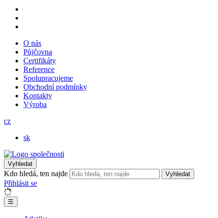
O nás
Půjčovna
Certifikáty
Reference
Spolupracujeme
Obchodní podmínky
Kontakty
Výroba
cz
sk
Vyhledat
Kdo hledá, ten najde
Vyhledat
Přihlásit se
☰