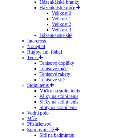
Házenkářské branky
Házenkářské míče
Velikost 0
Velikost 1
Velikost 2
Velikost 3
Házenkářské sítě
Intercross
Nohejbal
Rugby, am. fotbal
Tenis
Tenisové doplňky
Tenisové míče
Tenisové rakety
Tenisové sítě
Stolní tenis
Míčky na stolní tenis
Pálky na stolní tenis
Síťky na stolní tenis
Stoly na stolní tenis
Vodní polo
Míče
Příslušenství
Sportovní sítě
Sítě na badminton