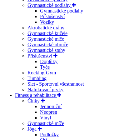
Gymnastické podlahy
Gymnastické podlahy
Příslušenství
Vozíky
Akrobatické dráhy
Gymnastické kužele
Gymnastické míče
Gymnastické obruče
Gymnastické stuhy
Příslušenství
Doplňky
Tyče
Rocking´Gym
Tumbling
Slet - Sportovní všestrannost
Nafukovací prvky
Fitness a rehabilitace
Činky
Jednoruční
Neopren
Vinyl
Gymnastické míče
Jóga
Podložky