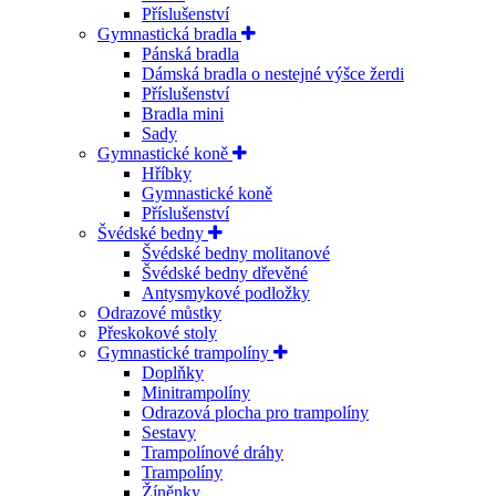
Příslušenství
Gymnastická bradla
Pánská bradla
Dámská bradla o nestejné výšce žerdi
Příslušenství
Bradla mini
Sady
Gymnastické koně
Hříbky
Gymnastické koně
Příslušenství
Švédské bedny
Švédské bedny molitanové
Švédské bedny dřevěné
Antysmykové podložky
Odrazové můstky
Přeskokové stoly
Gymnastické trampolíny
Doplňky
Minitrampolíny
Odrazová plocha pro trampolíny
Sestavy
Trampolínové dráhy
Trampolíny
Žíněnky