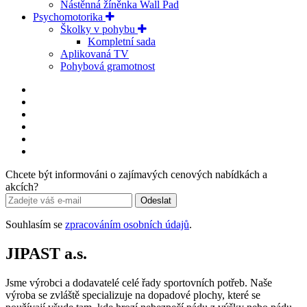
Nástěnná žíněnka Wall Pad
Psychomotorika
Školky v pohybu
Kompletní sada
Aplikovaná TV
Pohybová gramotnost
Chcete být informováni o zajímavých cenových nabídkách a
akcích?
Odeslat
Souhlasím se
zpracováním osobních údajů
.
JIPAST a.s.
Jsme výrobci a dodavatelé celé řady sportovních potřeb. Naše
výroba se zvláště specializuje na dopadové plochy, které se