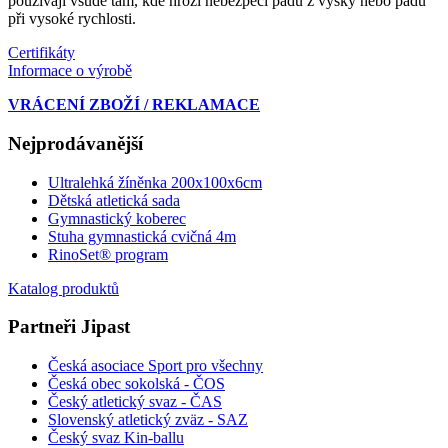
používají všude tam, kde hrozí nebezpečí pádu z výšky nebo pádu
při vysoké rychlosti.
Certifikáty
Informace o výrobě
VRÁCENÍ ZBOŽÍ / REKLAMACE
Nejprodávanější
Ultralehká žíněnka 200x100x6cm
Dětská atletická sada
Gymnastický koberec
Stuha gymnastická cvičná 4m
RinoSet® program
Katalog produktů
Partneři Jipast
Česká asociace Sport pro všechny
Česká obec sokolská - ČOS
Český atletický svaz - ČAS
Slovenský atletický zväz
- SAZ
Český svaz Kin-ballu