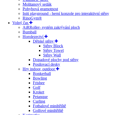
Molitanový sedák
Pohybová gramotnost
Initi playground - herní konzole pro interaktivní stěny
RinoGym®
Volný čas
AiRRoller- systém zakrývání ploch
Bumball
Horolezectví
Dětské stěny
Stěny Block
Stěny Towel
Stěny Wall
Dopadové plochy pod stěny
Posilovací desky
Hry indoor, outdoor
Bonkerball
Bowling
Frisbee
Golf
Kroket
Petanque
Curling
Fotbalové minihřiště
Golfové minihřiště