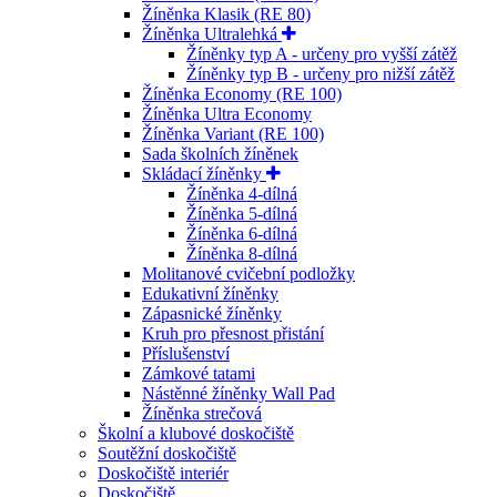
Žíněnka Klasik (RE 80)
Žíněnka Ultralehká
Žíněnky typ A - určeny pro vyšší zátěž
Žíněnky typ B - určeny pro nižší zátěž
Žíněnka Economy (RE 100)
Žíněnka Ultra Economy
Žíněnka Variant (RE 100)
Sada školních žíněnek
Skládací žíněnky
Žíněnka 4-dílná
Žíněnka 5-dílná
Žíněnka 6-dílná
Žíněnka 8-dílná
Molitanové cvičební podložky
Edukativní žíněnky
Zápasnické žíněnky
Kruh pro přesnost přistání
Příslušenství
Zámkové tatami
Nástěnné žíněnky Wall Pad
Žíněnka strečová
Školní a klubové doskočiště
Soutěžní doskočiště
Doskočiště interiér
Doskočiště