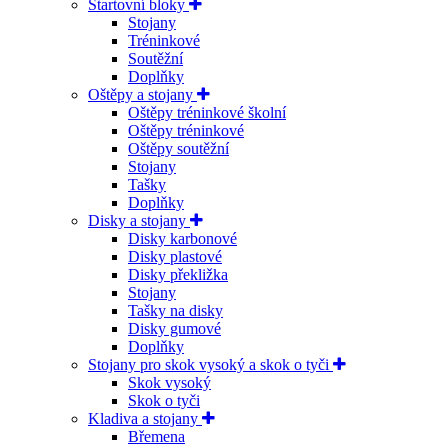
Startovní bloky
Stojany
Tréninkové
Soutěžní
Doplňky
Oštěpy a stojany
Oštěpy tréninkové školní
Oštěpy tréninkové
Oštěpy soutěžní
Stojany
Tašky
Doplňky
Disky a stojany
Disky karbonové
Disky plastové
Disky překližka
Stojany
Tašky na disky
Disky gumové
Doplňky
Stojany pro skok vysoký a skok o tyči
Skok vysoký
Skok o tyči
Kladiva a stojany
Břemena