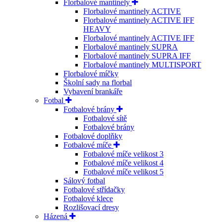
Florbalové mantinely
Florbalové mantinely ACTIVE
Florbalové mantinely ACTIVE IFF
HEAVY
Florbalové mantinely ACTIVE IFF
Florbalové mantinely SUPRA
Florbalové mantinely SUPRA IFF
Florbalové mantinely MULTISPORT
Florbalové míčky
Školní sady na florbal
Vybavení brankáře
Fotbal
Fotbalové brány
Fotbalové sítě
Fotbalové brány
Fotbalové doplňky
Fotbalové míče
Fotbalové míče velikost 3
Fotbalové míče velikost 4
Fotbalové míče velikost 5
Sálový fotbal
Fotbalové střídačky
Fotbalové klece
Rozlišovací dresy
Házená