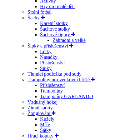
Activity
Hry pro malé děti
Stolní fotbal
Šachy
Karetní stolky
Šachové stolky
Šachové figury
Zahradní a velké
Šipky a příslušenství
Letky
Násadky
Příslušenství
Šipky
Tlumící podložka pod sudy
Trampolíny pro venkovní hřiště
Příslušenství
Trampolíny
Trampolíny GARLANDO
Vzdušný hokej
Zimní sporty
Žonglování
Kužely
Míče
Šátky
Hrací koutky