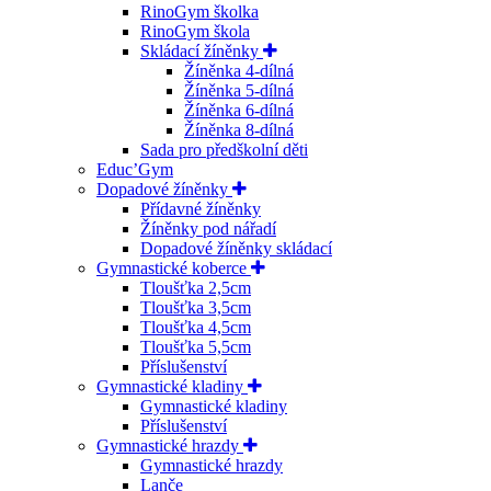
RinoGym školka
RinoGym škola
Skládací žíněnky
Žíněnka 4-dílná
Žíněnka 5-dílná
Žíněnka 6-dílná
Žíněnka 8-dílná
Sada pro předškolní děti
Educ’Gym
Dopadové žíněnky
Přídavné žíněnky
Žíněnky pod nářadí
Dopadové žíněnky skládací
Gymnastické koberce
Tloušťka 2,5cm
Tloušťka 3,5cm
Tloušťka 4,5cm
Tloušťka 5,5cm
Příslušenství
Gymnastické kladiny
Gymnastické kladiny
Příslušenství
Gymnastické hrazdy
Gymnastické hrazdy
Lanče