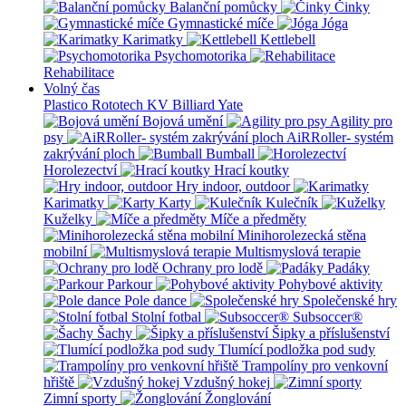
Balanční pomůcky
Činky
Gymnastické míče
Jóga
Karimatky
Kettlebell
Psychomotorika
Rehabilitace
Volný čas
Plastico Rototech
KV Billiard
Yate
Bojová umění
Agility pro
psy
AiRRoller- systém
zakrývání ploch
Bumball
Horolezectví
Hrací koutky
Hry indoor, outdoor
Karimatky
Karty
Kulečník
Kuželky
Míče a předměty
Minihorolezecká stěna
mobilní
Multismyslová terapie
Ochrany pro lodě
Padáky
Parkour
Pohybové aktivity
Pole dance
Společenské hry
Stolní fotbal
Subsoccer®
Šachy
Šipky a příslušenství
Tlumící podložka pod sudy
Trampolíny pro venkovní
hřiště
Vzdušný hokej
Zimní sporty
Žonglování