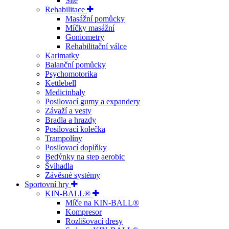
Sítě
Rehabilitace
Masážní pomůcky
Míčky masážní
Goniometry
Rehabilitační válce
Karimatky
Balanční pomůcky
Psychomotorika
Kettlebell
Medicinbaly
Posilovací gumy a expandery
Závaží a vesty
Bradla a hrazdy
Posilovací kolečka
Trampolíny
Posilovací doplňky
Bedýnky na step aerobic
Švihadla
Závěsné systémy
Sportovní hry
KIN-BALL®
Míče na KIN-BALL®
Kompresor
Rozlišovací dresy