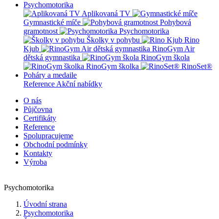
Psychomotorika
Aplikovaná TV
Gymnastické míče
Pohybová
gramotnost
Psychomotorika
Školky v pohybu
Rino
Kjub
RinoGym Air
dětská gymnastika
RinoGym škola
RinoGym školka
RinoSet®
Poháry a medaile
Reference
Akční nabídky
O nás
Půjčovna
Certifikáty
Reference
Spolupracujeme
Obchodní podmínky
Kontakty
Výroba
Psychomotorika
Úvodní strana
Psychomotorika