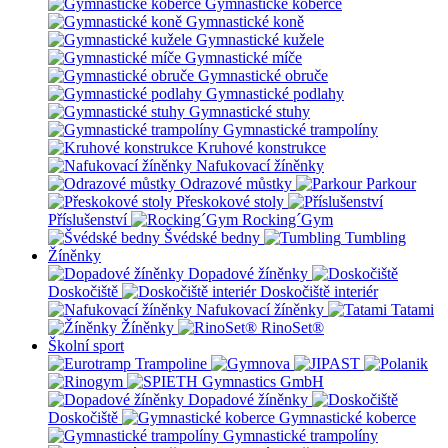
Gymnastické koberce
Gymnastické koně
Gymnastické kužele
Gymnastické míče
Gymnastické obruče
Gymnastické podlahy
Gymnastické stuhy
Gymnastické trampolíny
Kruhové konstrukce
Nafukovací žíněnky
Odrazové můstky
Parkour
Přeskokové stoly
Příslušenství
Rocking´Gym
Švédské bedny
Tumbling
Žíněnky
Dopadové žíněnky
Doskočiště
Doskočiště interiér
Nafukovací žíněnky
Tatami
Žíněnky
RinoSet®
Školní sport
Dopadové žíněnky
Doskočiště
Gymnastické koberce
Gymnastické trampolíny