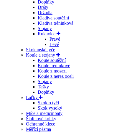
Doplňky
Dráty
Držadla
Kladiva soutěžní
Kladiva tréninková
Stojany
Rukavice
Pravé
Levé
Skokanské tyče
Koule a stojany
Koule soutěžní
Koule tréninkové
Koule z mosazi
Koule z nerez oceli
Stojany
Tašky
Doplňky
Laťky
Skok o tyči
Skok vysoký
Míče a medicinbaly
Štafetové kolíky
Ochranné klece
Měřící pásma