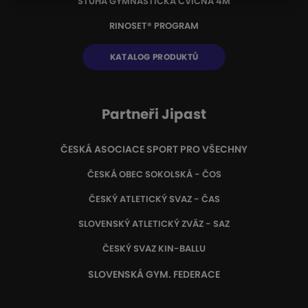
STUHA GYMNASTICKÁ CVIČNÁ 4M
RINOSET® PROGRAM
KATALOG PRODUKTŮ
Partneři Jipast
ČESKÁ ASOCIACE SPORT PRO VŠECHNY
ČESKÁ OBEC SOKOLSKÁ - ČOS
ČESKÝ ATLETICKÝ SVAZ - ČAS
SLOVENSKÝ ATLETICKÝ ZVÄZ
- SAZ
ČESKÝ SVAZ KIN-BALLU
SLOVENSKÁ GYM. FEDERACE