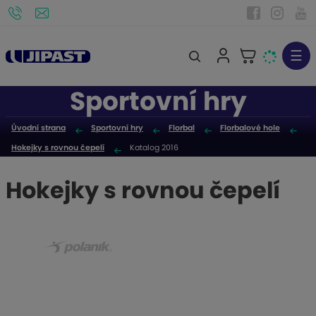
☰
V
y
Sportovní hry
h
l
Úvodní strana
Sportovní hry
Florbal
Florbalové hole
e
Hokejky s rovnou čepelí
Katalog 2016
d
a
Hokejky s rovnou čepelí
t