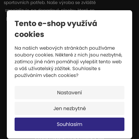
sportovních potřeb. Naše výroba se zvláště
specializuje na dopadové plochy, které se
používají všude tam, kde hrozí nebezpečí
Tento e-shop využívá
pádu z výšky nebo pádu při vysoké
cookies
rychlosti.
CERTIFIKÁTY
Na našich webových stránkách používáme
soubory cookies. Některé z nich jsou nezbytné,
INFORMACE O VÝROBĚ
zatímco jiné nám pomáhají vylepšit tento web
VRÁCENÍ ZBOŽÍ / REKLAMACE
a váš uživatelský zážitek. Souhlasíte s
používáním všech cookies?
Nejprodávanější
Nastavení
ULTRALEHKÁ ŽÍNĚNKA 200X100X6CM
Jen nezbytné
DĚTSKÁ ATLETICKÁ SADA
Souhlasím
GYMNASTICKÝ KOBEREC