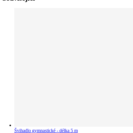
Švihadlo gymnastické - délka 5 m