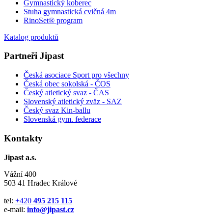
Gymnastický koberec
Stuha gymnastická cvičná 4m
RinoSet® program
Katalog produktů
Partneři Jipast
Česká asociace Sport pro všechny
Česká obec sokolská - ČOS
Český atletický svaz - ČAS
Slovenský atletický zväz
- SAZ
Český svaz Kin-ballu
Slovenská gym. federace
Kontakty
Jipast a.s.
Vážní 400
503 41 Hradec Králové
tel:
+420
495 215 115
e-mail:
info@jipast.cz