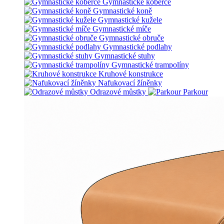
Gymnastické koberce
Gymnastické koně
Gymnastické kužele
Gymnastické míče
Gymnastické obruče
Gymnastické podlahy
Gymnastické stuhy
Gymnastické trampolíny
Kruhové konstrukce
Nafukovací žíněnky
Odrazové můstky
Parkour