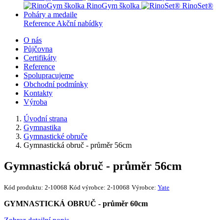
RinoGym školka
RinoSet®
Poháry a medaile
Reference
Akční nabídky
O nás
Půjčovna
Certifikáty
Reference
Spolupracujeme
Obchodní podmínky
Kontakty
Výroba
Úvodní strana
Gymnastika
Gymnastické obruče
Gymnastická obruč - průměr 56cm
Gymnastická obruč - průměr 56cm
Kód produktu:
2-10068
Kód výrobce:
2-10068
Výrobce:
Yate
GYMNASTICKÁ OBRUČ - průměr 60cm