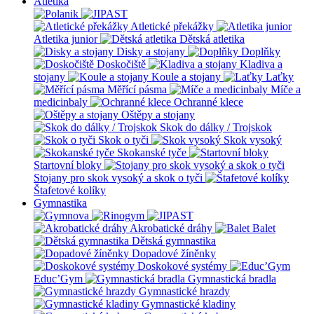
Atletika
Atletické překážky
Atletika junior
Dětská atletika
Disky a stojany
Doplňky
Doskočiště
Kladiva a
stojany
Koule a stojany
Laťky
Měřící pásma
Míče a
medicinbaly
Ochranné klece
Oštěpy a stojany
Skok do dálky / Trojskok
Skok o tyči
Skok vysoký
Skokanské tyče
Startovní bloky
Stojany pro skok vysoký a skok o tyči
Štafetové kolíky
Gymnastika
Akrobatické dráhy
Balet
Dětská gymnastika
Dopadové žíněnky
Doskokové systémy
Educ’Gym
Gymnastická bradla
Gymnastické hrazdy
Gymnastické kladiny