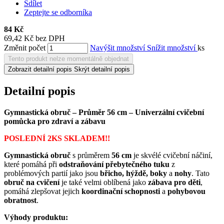
Sdílet
Zeptejte se odborníka
84 Kč
69,42 Kč bez DPH
Změnit počet
Navýšit množství
Snížit množství
ks
Tento produkt nelze momentálně objednat
Zobrazit detailní popis
Skrýt detailní popis
Detailní popis
Gymnastická obruč – Průměr 56 cm – Univerzální cvičební
pomůcka pro zdraví a zábavu
POSLEDNÍ 2KS SKLADEM!!
Gymnastická obruč
s průměrem
56 cm
je skvélé cvičební náčiní,
které pomáhá při
odstraňování přebytečného tuku
z
problémových partií jako jsou
břicho, hýždě, boky
a
nohy
. Tato
obruč na cvičení
je také velmi oblíbená jako
zábava pro děti
,
pomáhá zlepšovat jejich
koordinační schopnosti
a
pohybovou
obratnost
.
Výhody produktu: