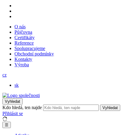
O nás
Půjčovna
Certifikáty
Reference
Spolupracujeme
Obchodní podmínky
Kontakty
Výroba
cz
sk
Vyhledat
Kdo hledá, ten najde
Vyhledat
Přihlásit se
☰