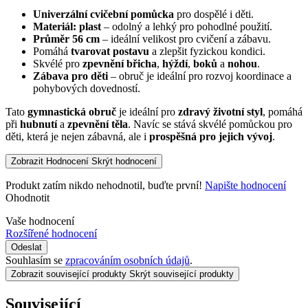
Univerzální cvičební pomůcka
pro dospělé i děti.
Materiál: plast
– odolný a lehký pro pohodlné použití.
Průměr 56 cm
– ideální velikost pro cvičení a zábavu.
Pomáhá
tvarovat postavu
a zlepšit fyzickou kondici.
Skvélé pro
zpevnění břicha
,
hýždí
,
boků
a
nohou
.
Zábava pro děti
– obruč je ideální pro rozvoj koordinace a
pohybových dovedností.
Tato
gymnastická obruč
je ideální pro
zdravý životní styl
, pomáhá
při
hubnutí
a
zpevnění těla
. Navíc se stává skvélé pomůckou pro
děti, která je nejen zábavná, ale i
prospěšná pro jejich vývoj
.
Zobrazit Hodnocení
Skrýt hodnocení
Produkt zatím nikdo nehodnotil, buďte první!
Napište hodnocení
Ohodnotit
Vaše hodnocení
Rozšířené hodnocení
Odeslat
Souhlasím se
zpracováním osobních údajů
.
Zobrazit související produkty
Skrýt související produkty
Související