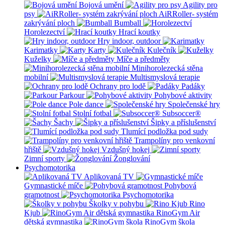
Bojová umění
Agility pro
psy
AiRRoller- systém
zakrývání ploch
Bumball
Horolezectví
Hrací koutky
Hry indoor, outdoor
Karimatky
Karty
Kulečník
Kuželky
Míče a předměty
Minihorolezecká stěna
mobilní
Multismyslová terapie
Ochrany pro lodě
Padáky
Parkour
Pohybové aktivity
Pole dance
Společenské hry
Stolní fotbal
Subsoccer®
Šachy
Šipky a příslušenství
Tlumící podložka pod sudy
Trampolíny pro venkovní
hřiště
Vzdušný hokej
Zimní sporty
Žonglování
Psychomotorika
Aplikovaná TV
Gymnastické míče
Pohybová
gramotnost
Psychomotorika
Školky v pohybu
Rino
Kjub
RinoGym Air
dětská gymnastika
RinoGym škola