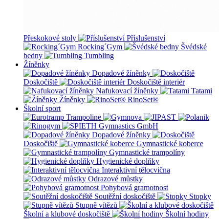
Přeskokové stoly
Příslušenství
Rocking´Gym
Švédské
bedny
Tumbling
Žíněnky
Dopadové žíněnky
Doskočiště
Doskočiště interiér
Nafukovací žíněnky
Tatami
Žíněnky
RinoSet®
Školní sport
Dopadové žíněnky
Doskočiště
Gymnastické koberce
Gymnastické trampolíny
Hygienické doplňky
Interaktivní tělocvična
Odrazové můstky
Pohybová gramotnost
Soutěžní doskočiště
Stopky
Stupně vítězů
Školní a klubové doskočiště
Školní hodiny