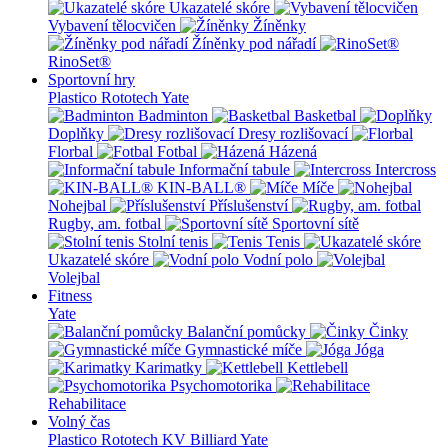
Ukazatelé skóre
Vybavení tělocvičen
Žíněnky
Žíněnky pod nářadí
RinoSet®
Sportovní hry
Plastico Rototech
Yate
Badminton
Basketbal
Doplňky
Dresy rozlišovací
Florbal
Fotbal
Házená
Informační tabule
Intercross
KIN-BALL®
Míče
Nohejbal
Příslušenství
Rugby, am. fotbal
Sportovní sítě
Stolní tenis
Tenis
Ukazatelé skóre
Vodní polo
Volejbal
Fitness
Yate
Balanční pomůcky
Činky
Gymnastické míče
Jóga
Karimatky
Kettlebell
Psychomotorika
Rehabilitace
Volný čas
Plastico Rototech
KV Billiard
Yate