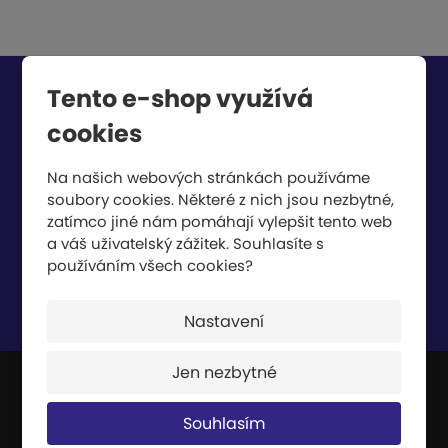
Tento e-shop využívá
Chcete být informováni o zajímavých cenových
nabídkách a akcích?
cookies
Na našich webových stránkách používáme
soubory cookies. Některé z nich jsou nezbytné,
zatímco jiné nám pomáhají vylepšit tento web
a váš uživatelský zážitek. Souhlasíte s
používáním všech cookies?
Souhlasím se
zpracováním osobních údajů
.
Nastavení
Jen nezbytné
JIPAST a.s.
Souhlasím