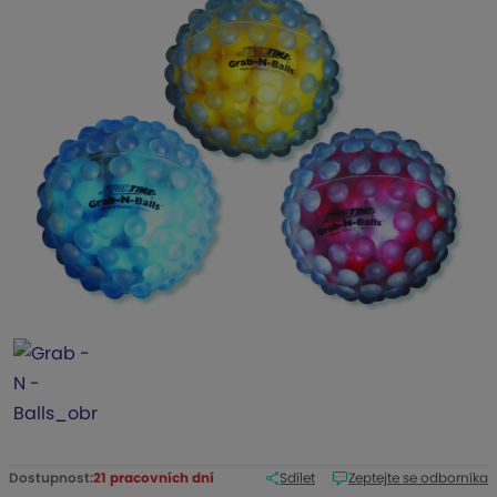
b
c
e
:
7
-
1
8
0
5
3
Dostupnost:
21 pracovních dní
Sdílet
Zeptejte se odborníka