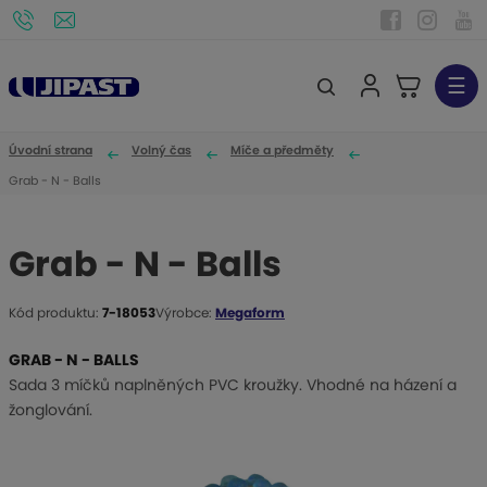
☰
V
y
h
Úvodní strana
Volný čas
Míče a předměty
l
Grab - N - Balls
e
d
Grab - N - Balls
a
t
Kód produktu:
7-18053
Výrobce:
Megaform
K
ó
GRAB - N - BALLS
d
Sada 3 míčků naplněných PVC kroužky. Vhodné na házení a
v
žonglování.
ý
r
o