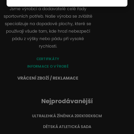
Jsme výrobci a dodavatelé celé řady
sportovních potřeb. Naše výroba se zvláště
specializuje na dopadové plochy, které se
používají všude tam, kde hrozí nebezpečí
pádu z výšky nebo pádu při vysoké
rychlosti.
CERTIFIKÁTY
INFORMACE O VÝROBĚ
VRÁCENÍ ZBOŽÍ / REKLAMACE
Nejprodávanější
ULTRALEHKÁ ŽÍNĚNKA 200X100X6CM
DĚTSKÁ ATLETICKÁ SADA