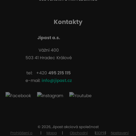
Kontakty
Jipast a.s.
Vážní 400
503 41 Hradec Králové
tel:
+420
495 215 115
e-mail:
info@jipast.cz
© 2026, Jipast akciová společnost
Prohlášení o
|
Mapa
|
Obchodní
|
GDPR
|
Nastavení